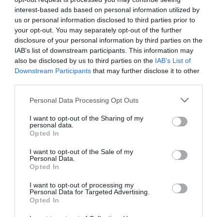
ΦΕΣΤΙΒΑΛ ΑΝΔΡΟΥ: Ένα
interest-based ads based on personal information utilized by
βαθυστόχαστο έργο του
us or personal information disclosed to third parties prior to
Μπέκετ
your opt-out. You may separately opt-out of the further
disclosure of your personal information by third parties on the
07/08/2026
IAB’s list of downstream participants. This information may
also be disclosed by us to third parties on the
IAB’s List of
ΤΟ ΜΕΓΑΛΥΤΕΡΟ
Downstream Participants
that may further disclose it to other
ΠΑΝΗΓΥΡΙ ΤΗΣ ΑΝΔΡΟΥ:
third parties.
Του Σωτήρος στην Άρνη!…
Please note that this website/app uses one or more Google
Personal Data Processing Opt Outs
07/08/2026
services and may gather and store information including but
not limited to your visit or usage behaviour. You may click to
I want to opt-out of the Sharing of my
personal data.
grant or deny consent to Google and its third-party tags to
ΟΙ «ΕΥΤΥΧΙΣΜΕΝΕΣ
Opted In
use your data for below specified purposes in below Google
ΜΕΡΕΣ» ΕΙΝΑΙ ΜΠΡΟΣΤΑ:
consent section.
Μια επίκαιρη ανάλυση για
I want to opt-out of the Sale of my
Personal Data.
το λιμάνι της Ραφήνας…
Opted In
06/08/2026
I want to opt-out of processing my
Personal Data for Targeted Advertising.
Opted In