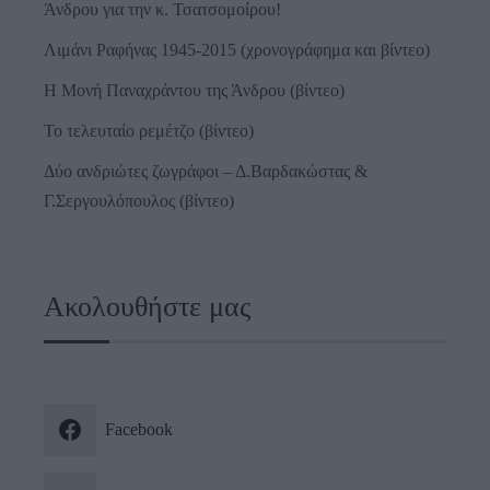
Άνδρου για την κ. Τσατσομοίρου!
Λιμάνι Ραφήνας 1945-2015 (χρονογράφημα και βίντεο)
Η Μονή Παναχράντου της Άνδρου (βίντεο)
Το τελευταίο ρεμέτζο (βίντεο)
Δύο ανδριώτες ζωγράφοι – Δ.Βαρδακώστας &
Γ.Σεργουλόπουλος (βίντεο)
Ακολουθήστε μας
Facebook