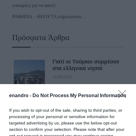
ευκαιρίες για να φανεί.
ΡΑΦΗΝΑ – ΘΕΟΥΤΑ σημειώσατε…
Πρόσφατα Άρθρα
Γιατί οι Τούρκοι συρρέουν
στα ελληνικά νησιά
08/08/2026
enandro -
Do Not Process My Personal Information
ΕΚΔΗΛΩΣΕΙΣ ΤΩΝ
ΗΜΕΡΩΝ: Παγοποιείο
If you wish to opt-out of the sale, sharing to third parties, or
Μαντζαβελάκη & Καΐρειος
processing of your personal or sensitive information for
Βιβλιοθήκη
targeted advertising by us, please use the below opt-out
08/08/2026
section to confirm your selection. Please note that after your
opt-out request is processed you may continue seeing