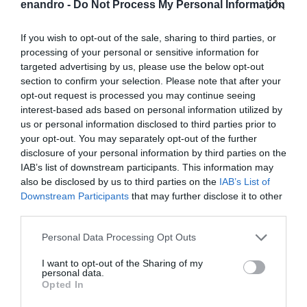
enandro -
Do Not Process My Personal Information
If you wish to opt-out of the sale, sharing to third parties, or
processing of your personal or sensitive information for
targeted advertising by us, please use the below opt-out
section to confirm your selection. Please note that after your
opt-out request is processed you may continue seeing
interest-based ads based on personal information utilized by
us or personal information disclosed to third parties prior to
your opt-out. You may separately opt-out of the further
disclosure of your personal information by third parties on the
IAB’s list of downstream participants. This information may
04/08/2026
also be disclosed by us to third parties on the
IAB’s List of
Downstream Participants
that may further disclose it to other
«ΑΥΤΗ ΤΗΝ ΑΝΔΡΟ
third parties.
ΘΕΛΟΥΜΕ...»
Please note that this website/app uses one or more Google
Personal Data Processing Opt Outs
services and may gather and store information including but
Γράφει ο Αυγουστίνος Γαλιάσος Αυτή την Άνδρο
not limited to your visit or usage behaviour. You may click to
I want to opt-out of the Sharing of my
personal data.
θέλουμε. Μια Άνδρο που να την ανακαλύπτουν
grant or deny consent to Google and its third-party tags to
Opted In
use your data for below specified purposes in below Google
ταξιδιώτες από όλο τον κόσμο. Μια Άνδρο που να
consent section.