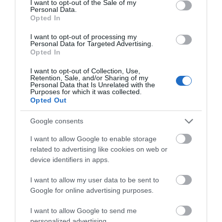
I want to opt-out of the Sale of my
αποτελεί σταθμό για ανθρώπους που επιλέγουν το
Personal Data.
Αιγαίο για τις διακοπές τους και φεύγουν έχοντας τις
Opted In
καλύτερες αναμνήσεις. Προχθές στον “Τόπο” ζήσαμε
I want to opt-out of processing my
Personal Data for Targeted Advertising.
ακριβώς αυτό. Μια παρέα Ολλανδών, από ένα μωρό
Opted In
μόλις πέντε…
I want to opt-out of Collection, Use,
Retention, Sale, and/or Sharing of my
ΠΕΡΙΣΣΟΤΕΡΑ
Personal Data that Is Unrelated with the
Purposes for which it was collected.
Opted Out
Google consents
1
2
3
…
642
I want to allow Google to enable storage
related to advertising like cookies on web or
device identifiers in apps.
I want to allow my user data to be sent to
Google for online advertising purposes.
I want to allow Google to send me
personalized advertising.