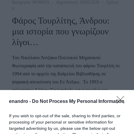
Κατηγορία:
ΘΕΜΑΤΑ
Δημοσίευση: 28/02/2020
Σχόλια:
6
Φάρος Τουρλίτης, Άνδρου:
μια ιστορία που γνωρίζουν
λίγοι…
Του Νικόλαου Άντζακα Πολιτικού Μηχανικού
Φωτογραφία από την κατασκευή του φάρου Τουρλίτη το
1994 από το αρχείο της Καϊρείου Βιβλιοθήκης σε
ψηφιακή απεικόνιση του Εν Άνδρω. Το 1993 ο
αείμνηστος Αλέκος Γουλανδρής και η γυναίκα του
Μαριέττα αποφάσισαν, στη μνήμη της κόρης τους
enandro -
Do Not Process My Personal Information
Βιολαντώς, να προχωρήσουν στην αναστήλωση του
Φάρος
πέτρινου φάρου στην είσοδο της…
CONTINUE READING
If you wish to opt-out of the sale, sharing to third parties, or
Τουρλί
processing of your personal or sensitive information for
Άνδρου
targeted advertising by us, please use the below opt-out
Μια