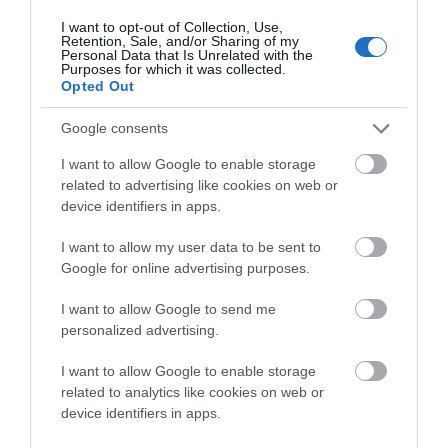
Χατζιδάκις και οι μεγάλες
I want to opt-out of Collection, Use,
Retention, Sale, and/or Sharing of my
Personal Data that Is Unrelated with the
στιγμές του ελληνικού
Purposes for which it was collected.
Opted Out
πολιτισμού στον 20ο αιώνα
Google consents
(Μικρό αφιέρωμα και φόρος τιμής η σημερινή
I want to allow Google to enable storage
related to advertising like cookies on web or
αναδημοσίευση παλαιότερης ανάρτησης μας στον
device identifiers in apps.
μέγιστο Μίκη Θεοδωράκη που έφυγε από την ζωή
σήμερα 2 Σεπτεμβρίου 2021 σε ηλικία 96 ετών. Η
I want to allow my user data to be sent to
μελέτη αναφέρεται στους δύο μεγάλους του ελληνικού
Google for online advertising purposes.
πολιτισμού κιέχειτίτλο “Η ΠΟΙΗΣΗ ΣΤΟ ΕΛΛΗΝΙΚΟ
I want to allow Google to send me
ΤΡΑΓΟΥΔΙ”. Είναι του συγγραφέα/επικοινωνιολόγου
personalized advertising.
Διαμαντή Μπασαντή και παρουσιάζει το έργο και την
I want to allow Google to enable storage
Ο
προσφορά…
CONTINUE READING
related to analytics like cookies on web or
Θεοδωράκης
device identifiers in apps.
Και
Ο