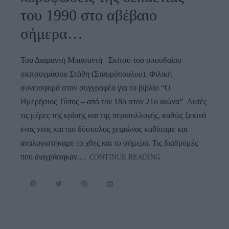
του 1990 στο αβέβαιο
σήμερα…
Του Διαμαντή Μπασαντή Σκίτσο του σπουδαίου
σκιτσογράφου Στάθη (Σταυρόπουλου). Φιλική
συνεισφορά στον συγγραφέα για το βιβλίο “Ο
Ημερήσιος Τύπος – από τον 18ο στον 21ο αιώνα” Αυτές
τις μέρες της κρίσης και της περισυλλογής, καθώς ξεκινά
ένας νέος και πιο δύσκολος χειμώνας καθίσαμε και
αναλογιστήκαμε το χθες και το σήμερα. Τις διαδρομές
ΕΦΗΜΕΡΙΔΕΣ:
που διαγράφηκαν.…
CONTINUE READING
Από
Τις
Κορυφώσεις
Της
Δεκαετίας
Του