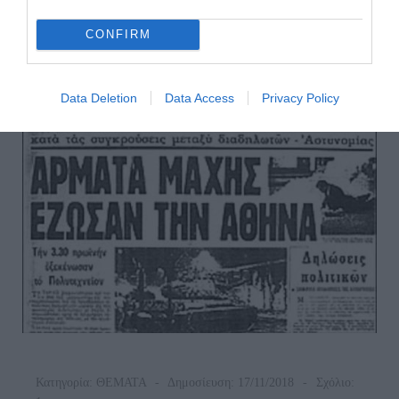
Χατζιδάκις
CONFIRM
Και
Οι
Μεγάλες
Στιγμές
Data Deletion
Data Access
Privacy Policy
Του
Ελληνικού
Πολιτισμού
Στον
20ο
Αιώνα
Κατηγορία:
ΘΕΜΑΤΑ
Δημοσίευση: 17/11/2018
Σχόλιο: