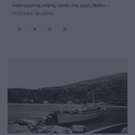
συγκεκριμένης πτήσης έγιναν, στις αρχές Μαΐου…
ΑΝΔΡΟΣ
CONTINUE READING
ΑΝΩΘΕΝ:
Ένα
Εντυπωσιακό
Βίντεο
Μια
Ξεχωριστή
Εποχή
Του
Χρόνου…