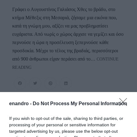
Γράφει ο Αυγουστίνος Γαλιάσος Χθες το βράδυ, στο
κτήμα Μέθεξις στη Μεσαριά, ζήσαμε μια εικόνα που,
κατά τη γνώμη μου, αξίζει να μας προβληματίσει
ευχάριστα. Από νωρίς ο χώρος άρχισε να γεμίζει και όσο
περνούσε η ώρα η προσέλευση ξεπερνούσε κάθε
προσδοκία. Μέχρι το τέλος της βραδιάς, περισσότεροι
από 900 άνθρωποι είχαν περάσει από το…
CONTINUE
Η
READING
Νεολαία
Της
Άνδρου
Είναι
Εδώ.
enandro -
Do Not Process My Personal Information
Χρειάζεται
Όμως
If you wish to opt-out of the sale, sharing to third parties, or
Ευκαιρίες
processing of your personal or sensitive information for
Για
targeted advertising by us, please use the below opt-out
Να