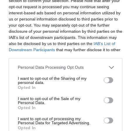
section to confirm your selection. Please note that after your
Φανεί.
opt-out request is processed you may continue seeing
interest-based ads based on personal information utilized by
us or personal information disclosed to third parties prior to
your opt-out. You may separately opt-out of the further
disclosure of your personal information by third parties on the
IAB’s list of downstream participants. This information may
also be disclosed by us to third parties on the
IAB’s List of
Downstream Participants
that may further disclose it to other
third parties.
Please note that this website/app uses one or more Google
Personal Data Processing Opt Outs
services and may gather and store information including but
not limited to your visit or usage behaviour. You may click to
I want to opt-out of the Sharing of my
Κατηγορία:
ΚΟΙΝΩΝΙΑ
Δημοσίευση: 05/08/2026
personal data.
grant or deny consent to Google and its third-party tags to
Σχόλια: 21
Opted In
use your data for below specified purposes in below Google
ΡΑΦΗΝΑ – ΘΕΟΥΤΑ
consent section.
I want to opt-out of the Sale of my
Personal Data.
σημειώσατε…
Opted In
I want to opt-out of processing my
Personal Data for Targeted Advertising.
Ραφήνα, 4η Αυγούστου απόγευμα, ώρα 17:15, το πλοίο
Opted In