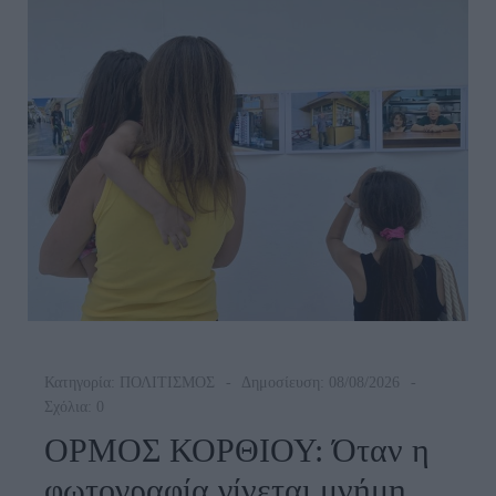
Από
Τον
19ο
Αιώνα
Μέχρι
Και
Την
Δεκαετία
Του
1970
Κατηγορία:
ΠΟΛΙΤΙΣΜΟΣ
Δημοσίευση: 08/08/2026
Σχόλια: 0
ΟΡΜΟΣ ΚΟΡΘΙΟΥ: Όταν η
φωτογραφία γίνεται μνήμη