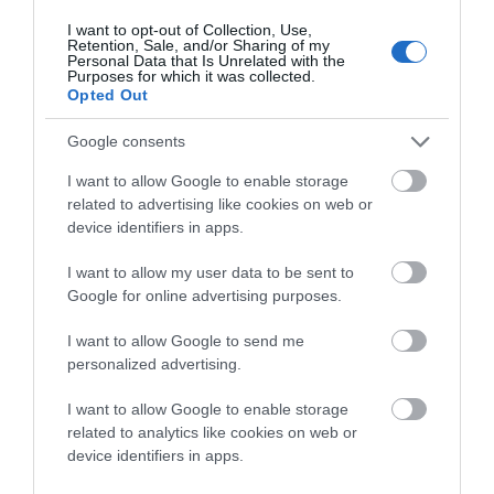
ολοκληρώνει την φόρτωση με πλήρες γκαράζ. Φορτώνει
I want to opt-out of Collection, Use,
πλεόν στην ράμπα και στον καταπέλτη! Εντάξει έγινε
Retention, Sale, and/or Sharing of my
Personal Data that Is Unrelated with the
χαμός στη Ραφήνα την Κυριακή 2 Αυγούστου 2026. Οι
Purposes for which it was collected.
αναγνώστες μας ήταν παρόντες και το κατέγραψαν. Oι
Opted Out
ευθύνες – τουλάχιστον δημοσιογραφικά – χρεώθηκαν.
Google consents
Πρωταθλητής ο άσχετος υπουργός Ναυτιλίας Β.
ΡΑΦΗΝΑ
I want to allow Google to enable storage
Κικίλιας, που ξεπέρασε…
CONTINUE READING
related to advertising like cookies on web or
–
device identifiers in apps.
ΘΕΟΥΤΑ
Σημειώσατε…
I want to allow my user data to be sent to
Google for online advertising purposes.
I want to allow Google to send me
personalized advertising.
I want to allow Google to enable storage
related to analytics like cookies on web or
device identifiers in apps.