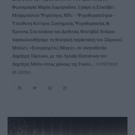
Φωτογραφία Μαρία Λαμπριαδου. Γράφει η Ελισάβετ
Μπαρμπαλιού Ψυχολόγος ΜSc – Ψυχοθεραπεύτρια –
Υπεύθυνη Κέντρου Συστημικής Ψυχοθεραπείας &
Έρευνας Στα πλαίσια του Διεθνούς Φεστιβάλ Άνδρου
παρακολουθήσαμε τη θεατρική παράσταση του Σάμιουελ
Μπέκετ, «Ευτυχισμένες Μέρες», σε σκηνοθεσία
Δημήτρη Τάρλοου, με την Αγλαΐα Παππά και τον
Δημήτρη Μπίτο στους ρόλους της Γουίνι…
CONTINUE
ΦΕΣΤΙΒΑΛ
READING
ΑΝΔΡΟΥ:
Ένα
Βαθυστόχαστο
Έργο
Του
Μπέκετ