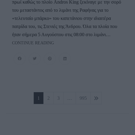
πρωί καθώς το πλοίο Andros King ξεκίναγε με την σορό
του μεταστάντος από το λιμάνι της Ραφήνας για το
«τελευταίο μπάρκο» του καπετάνιου στην ιδιαιτέρα
πατρίδα του, τις Στενιές της Άνδρου. Όλα τα πλοία που
ήταν σήμερα 5 Αυγούστου στις 08:00 στο λιμάνι…
ΣΥΓΚΛΟΝΙΣΤΙΚΟΣ
CONTINUE READING
ΑΠΟΧΑΙΡΕΤΙΣΜΟΣ
ΣΤΗ
ΡΑΦΗΝΑ
ΣΤΟ
«ΤΕΛΕΥΤΑΙΟ
ΜΠΑΡΚΟ»
ΤΟΥ
Πλοήγηση
ΚΑΠΕΤΑΝ
1
2
3
…
995
ΑΝΤΩΝΗ
άρθρων
ΒΙΔΑΛΗ