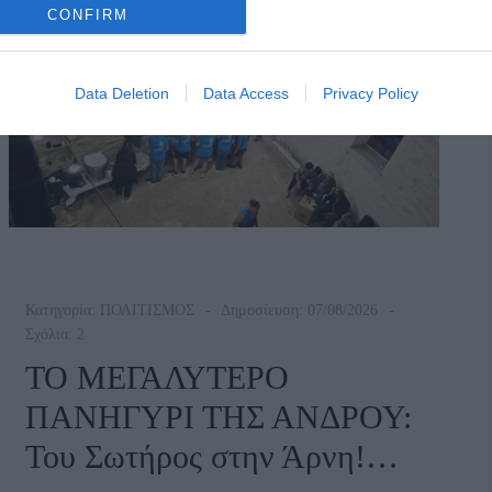
Κατσαρό
CONFIRM
Data Deletion
Data Access
Privacy Policy
Κατηγορία:
ΠΟΛΙΤΙΣΜΟΣ
Δημοσίευση: 07/08/2026
Σχόλια: 2
ΤΟ ΜΕΓΑΛΥΤΕΡΟ
ΠΑΝΗΓΥΡΙ ΤΗΣ ΑΝΔΡΟΥ:
Του Σωτήρος στην Άρνη!…