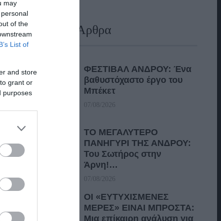
ou may
 personal
out of the
Πρόσφατα Άρθρα
 downstream
B’s List of
ΦΕΣΤΙΒΑΛ ΑΝΔΡΟΥ: Ένα
er and store
βαθυστόχαστο έργο του
to grant or
Μπέκετ
ed purposes
07/08/2026
ΤΟ ΜΕΓΑΛΥΤΕΡΟ
ΠΑΝΗΓΥΡΙ ΤΗΣ ΑΝΔΡΟΥ:
Του Σωτήρος στην
Άρνη!…
07/08/2026
ΟΙ «ΕΥΤΥΧΙΣΜΕΝΕΣ
ΜΕΡΕΣ» ΕΙΝΑΙ ΜΠΡΟΣΤΑ:
Μια επίκαιρη ανάλυση για