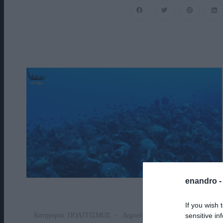
Ένα
Βαθυστόχαστο
Έργο
Του
Μπέκετ
enandro 
If you wish 
sensitive in
Κατηγορία:
ΠΟΛΙΤΙΣΜΟΣ
Δημοσίευση: 03/08/2026