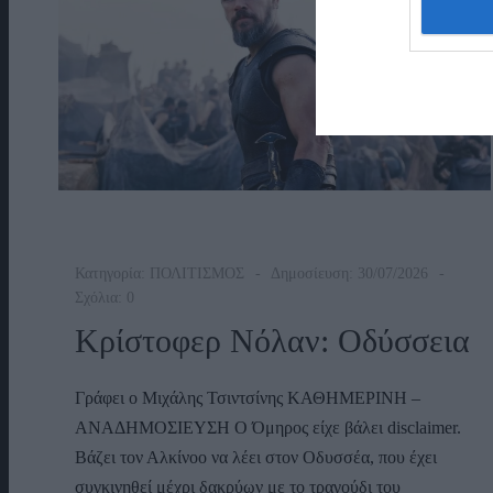
Κατηγορία:
ΠΟΛΙΤΙΣΜΟΣ
Δημοσίευση: 30/07/2026
Σχόλια: 0
Κρίστοφερ Νόλαν: Οδύσσεια
Γράφει ο Μιχάλης Τσιντσίνης ΚΑΘΗΜΕΡΙΝΗ –
ΑΝΑΔΗΜΟΣΙΕΥΣΗ Ο Όμηρος είχε βάλει disclaimer.
Βάζει τον Αλκίνοο να λέει στον Οδυσσέα, που έχει
συγκινηθεί μέχρι δακρύων με το τραγούδι του