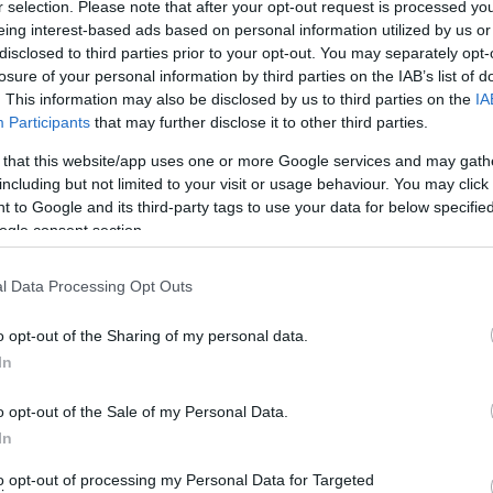
r selection. Please note that after your opt-out request is processed y
eing interest-based ads based on personal information utilized by us or
disclosed to third parties prior to your opt-out. You may separately opt-
losure of your personal information by third parties on the IAB’s list of
. This information may also be disclosed by us to third parties on the
IA
Participants
that may further disclose it to other third parties.
 that this website/app uses one or more Google services and may gath
including but not limited to your visit or usage behaviour. You may click 
 to Google and its third-party tags to use your data for below specifi
ogle consent section.
Κατηγορία:
ΠΟΛΙΤΙΣΜΟΣ
Δημοσίευση: 05/08/2026
Σχόλια: 0
l Data Processing Opt Outs
Η Φιλαρμονική του
o opt-out of the Sharing of my personal data.
Μουσικού Συλλόγου Άνδρου
In
τίμησε τον μοναδικό Γιώργο
o opt-out of the Sale of my Personal Data.
Κατσαρό
In
to opt-out of processing my Personal Data for Targeted
Μια βραδιά γεμάτη συγκίνηση, νοσταλγία και