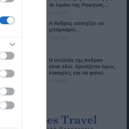
το λιμάνι της Ραφήνας…
06/08/2026
Η Άνδρος συνεχίζει να
μπαρκάρει…
06/08/2026
Η νεολαία της Άνδρου
είναι εδώ. Χρειάζεται όμως
ευκαιρίες για να φανεί.
05/08/2026