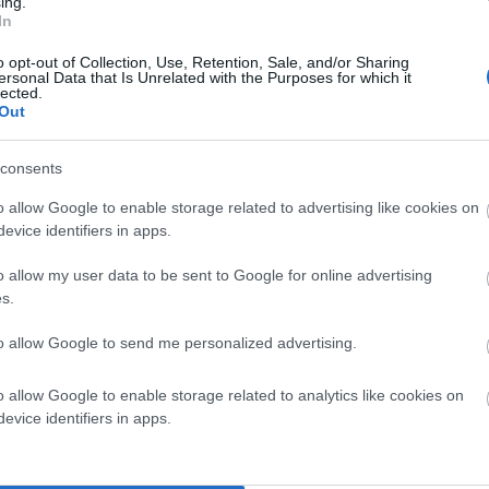
ing.
εξαιρετικές μουσικές στιγμές χάρισε στο κοινό η
In
Φιλαρμονική του ΜΟΥ.Σ.Α., στο αφιέρωμα προς τον
o opt-out of Collection, Use, Retention, Sale, and/or Sharing
σπουδαίο Έλληνα συνθέτη Γιώργο Κατσαρό. Η
ersonal Data that Is Unrelated with the Purposes for which it
lected.
Φιλαρμονική, με την άρτια προετοιμασία και την
Out
εξαιρετική της ερμηνεία, μάγεψε τους
παρευρισκόμενους, αποδίδοντας με μοναδικό τρόπο
consents
αγαπημένες συνθέσεις του μεγάλου δημιουργού. Τη
o allow Google to enable storage related to advertising like cookies on
βραδιά πλαισίωσαν οι ερμηνευτές Χριστίνα Ράλλη…
evice identifiers in apps.
Η
CONTINUE READING
o allow my user data to be sent to Google for online advertising
Φιλαρμονική
s.
Του
Μουσικού
to allow Google to send me personalized advertising.
Συλλόγου
Άνδρου
o allow Google to enable storage related to analytics like cookies on
Τίμησε
evice identifiers in apps.
Τον
Μοναδικό
Γιώργο