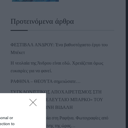
Προτεινόμενα άρθρα
ΦΕΣΤΙΒΑΛ ΑΝΔΡΟΥ: Ένα βαθυστόχαστο έργο του
Μπέκετ
Η νεολαία της Άνδρου είναι εδώ. Χρειάζεται όμως
ευκαιρίες για να φανεί.
ΡΑΦΗΝΑ – ΘΕΟΥΤΑ σημειώσατε…
ΣΥΓΚΛΟΝΙΣΤΙΚΟΣ ΑΠΟΧΑΙΡΕΤΙΣΜΟΣ ΣΤΗ
ΡΑΦΗΝΑ ΣΤΟ «ΤΕΛΕΥΤΑΙΟ ΜΠΑΡΚΟ» ΤΟΥ
ΚΑΠΕΤΑΝ ΑΝΤΩΝΗ ΒΙΔΑΛΗ
sonal or
Απαράδεκτη εμπειρία στη Ραφήνα. Φωτογραφίες από
ection to
την αναχώρηση εκείνης της ώρας…