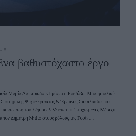
α: 0
α βαθυστόχαστο έργο
αφία Μαρία Λαμπριαδου. Γράφει η Ελισάβετ Μπαρμπαλιού
Συστημικής Ψυχοθεραπείας & Έρευνας Στα πλαίσια του
 παράσταση του Σάμιουελ Μπέκετ, «Ευτυχισμένες Μέρες»,
ι τον Δημήτρη Μπίτο στους ρόλους της Γουίνι…