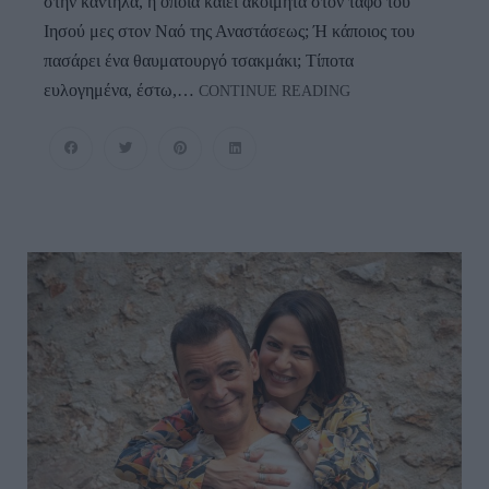
στην καντήλα, η οποία καίει ακοίμητα στον τάφο του
Ιησού μες στον Ναό της Αναστάσεως; Ή κάποιος του
πασάρει ένα θαυματουργό τσακμάκι; Τίποτα
ΑΝΑΣΤΑΣΗ
ευλογημένα, έστω,…
CONTINUE READING