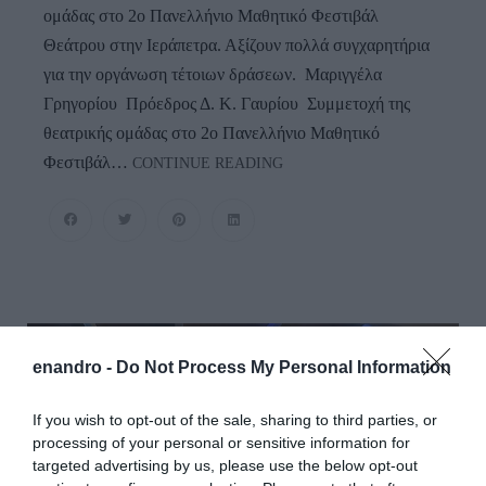
ομάδας στο 2ο Πανελλήνιο Μαθητικό Φεστιβάλ
Θεάτρου στην Ιεράπετρα. Αξίζουν πολλά συγχαρητήρια
για την οργάνωση τέτοιων δράσεων. Μαριγγέλα
Γρηγορίου Πρόεδρος Δ. Κ. Γαυρίου Συμμετοχή της
θεατρικής ομάδας στο 2ο Πανελλήνιο Μαθητικό
Το
Φεστιβάλ…
CONTINUE READING
Γαύριο
Στο
Πανελλήνιο
Μαθητικό
Φεστιβάλ
Θεάτρου
Ιεράπετρας
enandro -
Do Not Process My Personal Information
If you wish to opt-out of the sale, sharing to third parties, or
processing of your personal or sensitive information for
targeted advertising by us, please use the below opt-out