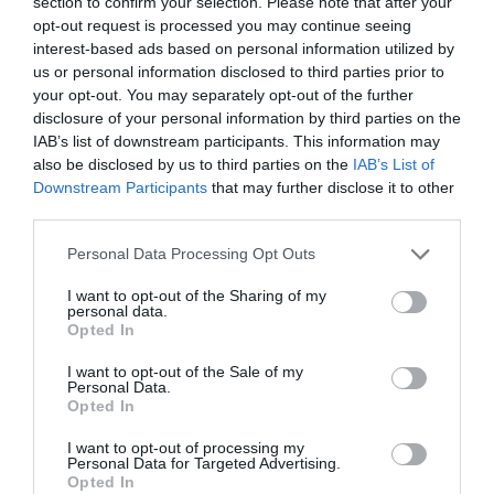
section to confirm your selection. Please note that after your
opt-out request is processed you may continue seeing
interest-based ads based on personal information utilized by
us or personal information disclosed to third parties prior to
your opt-out. You may separately opt-out of the further
disclosure of your personal information by third parties on the
IAB’s list of downstream participants. This information may
also be disclosed by us to third parties on the
IAB’s List of
Downstream Participants
that may further disclose it to other
third parties.
Κατηγορία:
ΠΟΛΙΤΙΣΜΟΣ
Δημοσίευση: 13/04/2026
Please note that this website/app uses one or more Google
Σχόλιο: 1
Personal Data Processing Opt Outs
services and may gather and store information including but
Μέθεξη στο «Μέθεξις»!
not limited to your visit or usage behaviour. You may click to
I want to opt-out of the Sharing of my
personal data.
grant or deny consent to Google and its third-party tags to
Κυριακή του Πάσχα στην
Opted In
use your data for below specified purposes in below Google
Άνδρο…
consent section.
I want to opt-out of the Sale of my
Personal Data.
Opted In
Γράφει ο Αυγουστίνος Γαλιάσος Παρόλο που φέτος
I want to opt-out of processing my
ένιωσα ότι το Πάσχα είχε λιγότερο κόσμο σε σχέση με
Personal Data for Targeted Advertising.
Opted In
άλλες χρονιές, κάτι που ίσως είναι λογικό, αφού η γιορτή