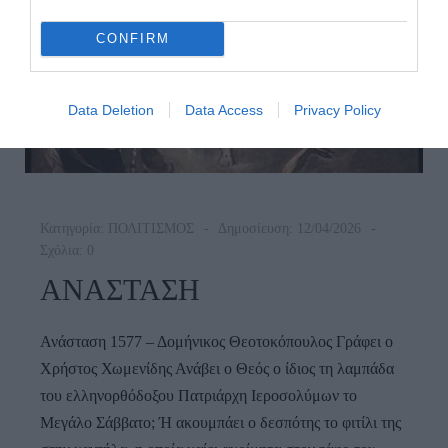
CONFIRM
Data Deletion
Data Access
Privacy Policy
Κατηγορία:
ΠΟΛΙΤΙΣΜΟΣ
Δημοσίευση: 12/04/2026
Σχόλια: 0
ΑΝΑΣΤΑΣΗ
Ανάσταση 1577 – Δομήνικος Θεοτοκόπουλος Γράφει ο
Χρήστος Χωμενίδης Ανάβει ο Θεός ο ίδιος τη λαμπάδα
του ελληνορθόδοξου Πατριάρχη Ιεροσολύμων το
Μεγάλο Σάββατο; Ή ακουμπάει ο δεσπότης το φιτίλι της