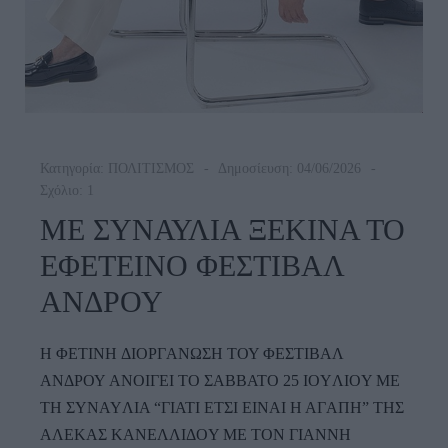
Κατηγορία:
ΠΟΛΙΤΙΣΜΟΣ
Δημοσίευση: 04/06/2026
Σχόλιο: 1
ΜΕ ΣΥΝΑΥΛΙΑ ΞΕΚΙΝΑ ΤΟ
ΕΦΕΤΕΙΝΟ ΦΕΣΤΙΒΑΛ
ΑΝΔΡΟΥ
H ΦETINH ΔIOPΓANΩΣH ΤΟΥ ΦΕΣΤΙΒΑΛ
ΑΝΔΡΟΥ ANOIΓEI TO ΣABBATO 25 IOYΛIOY ME
TH ΣYNAYΛIA “ΓIATI ETΣI EINAI H AΓAΠH” THΣ
AΛEKAΣ KANEΛΛIΔOY ME TON ΓIANNH