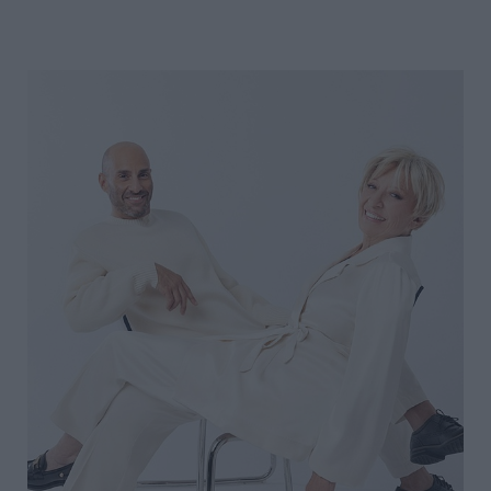
ΠΛΟΕΣ:
Το
Αίνιγμα
Της
Εικόνας…