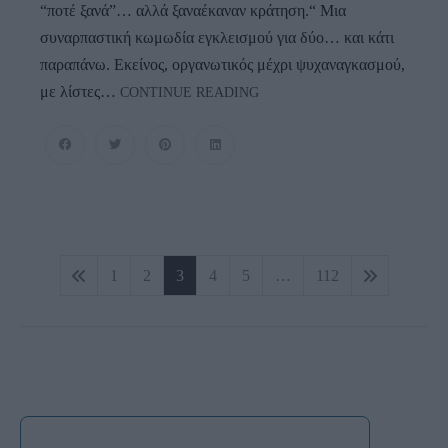
“ποτέ ξανά”… αλλά ξαναέκαναν κράτηση.“ Μια
συναρπαστική κωμωδία εγκλεισμού για δύο… και κάτι
παραπάνω. Εκείνος, οργανωτικός μέχρι ψυχαναγκασμού,
CHECKIN
με λίστες…
CONTINUE READING
Για
2:
Μια
Κωμωδία
Για
Όσους
Έμειναν
Πλοήγηση
Σε
1
2
3
4
5
…
112
Airbnb
άρθρων
Και
Υποσχέθηκαν
“ποτέ
Ξανά”…