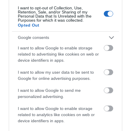
έπεσε αρκετά νωρίτερα, περπατώντας τις τελευταίες
I want to opt-out of Collection, Use,
Retention, Sale, and/or Sharing of my
μέρες στην Αγορά έβλεπα ξεκάθαρα το ίδιο πράγμα: ο
Personal Data that Is Unrelated with the
Purposes for which it was collected.
κόσμος ήταν έξω, σουλατσάροντας πάνω-κάτω στα
Opted Out
σοκάκια. Τα λίγα μαγαζιά που ήταν ανοιχτά,…
Μέθεξη
Google consents
CONTINUE READING
Στο
I want to allow Google to enable storage
«Μέθεξις»!
related to advertising like cookies on web or
Κυριακή
device identifiers in apps.
Του
Πάσχα
I want to allow my user data to be sent to
Στην
Google for online advertising purposes.
Άνδρο…
I want to allow Google to send me
personalized advertising.
I want to allow Google to enable storage
related to analytics like cookies on web or
device identifiers in apps.