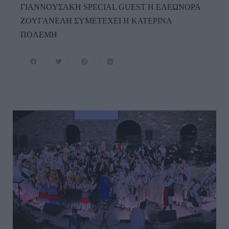
ΓIANNOYΣAKH SPECIAL GUEST Η EΛEΩNOPA
ZOYΓANEΛH ΣΥΜΕΤΕΧΕΙ Η KATEPINA
ΠOΛEMH