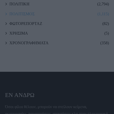
ΠΟΛΙΤΙΚΗ
(2,794)
ΠΟΛΙΤΙΣΜΟΣ
(1,115)
ΦΩΤΟΡΕΠΟΡΤΑΖ
(82)
ΧΡΗΣΙΜΑ
(5)
ΧΡΟΝΟΓΡΑΦΗΜΑΤΑ
(358)
ΕΝ ΆΝΔΡΩ
Όσοι φίλοι θέλουν, μπορούν να στείλουν κείμενα,
φωτογραφίες, παρατηρήσεις, απαντήσεις κλπ στην ηλεκτρονική