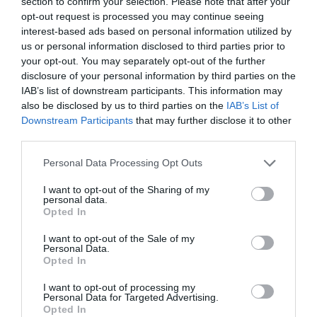
section to confirm your selection. Please note that after your
ΑΝΔΡΟΣ: Οικονομικός
opt-out request is processed you may continue seeing
interest-based ads based on personal information utilized by
προορισμός με ωραίες
us or personal information disclosed to third parties prior to
your opt-out. You may separately opt-out of the further
παραλίες, χωριά και
disclosure of your personal information by third parties on the
ταβερνάκια
IAB’s list of downstream participants. This information may
also be disclosed by us to third parties on the
IAB’s List of
Downstream Participants
that may further disclose it to other
Γράφει η Ηρώ Κουνάδη in2life – ΑΝΑΔΗΜΟΣΙΕΥΣΗ
third parties.
Δυο ωρίτσες δρόμος από το λιμάνι της Ραφήνας, κι είσαι
Please note that this website/app uses one or more Google
Personal Data Processing Opt Outs
σε ένα από τα ωραιότερα Κυκλαδονήσια που μπορείς να
services and may gather and store information including but
βρεθείς. Κι αν αναρωτιέσαι αν το σηκώνει αυτό το
not limited to your visit or usage behaviour. You may click to
I want to opt-out of the Sharing of my
personal data.
grant or deny consent to Google and its third-party tags to
πενιχρό σου μπάτζετ, εμείς είμαστε εδώ, με λύσεις και
Opted In
use your data for below specified purposes in below Google
απαντήσεις σε όλους τους προβληματισμούς σου. Οι
consent section.
I want to opt-out of the Sale of my
ΑΝΔΡΟΣ:
μετακινήσεις Από 50€ το…
CONTINUE READING
Personal Data.
Opted In
Οικονομικός
Προορισμός
I want to opt-out of processing my
Με
Personal Data for Targeted Advertising.
Opted In
Ωραίες