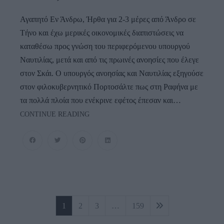
Αγαπητό Εν Άνδρω, Ήρθα για 2-3 μέρες από Άνδρο σε
Τήνο και έχω μερικές οικονομικές διαπιστώσεις να
καταθέσω προς γνώση του περιφερόμενου υπουργού
Ναυτιλίας, μετά και από τις πρωινές ανοησίες που έλεγε
στον Σκάι. Ο υπουργός ανοησίας και Ναυτιλίας εξηγούσε
στον φιλοκυβερνητικό Πορτοσάλτε πως στη Ραφήνα με
τα πολλά πλοία που ενέκρινε εφέτος έπεσαν και…
ΠΟΙΟΣ
CONTINUE READING
ΑΛΛΟΣ
“ΕΦΑΓΕ
ΣΦΑΙΡΑ
ΓΙΑ
ΤΟ
ΑΦΕΝΤΙΚΟ
ΤΟΥ”;
Πλοήγηση
1
2
3
…
159