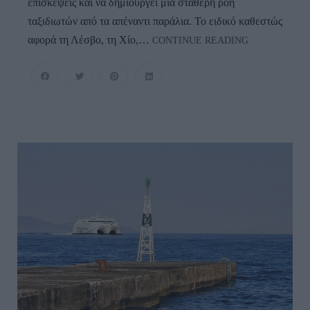
επισκέψεις και να δημιουργεί μια σταθερή ροή
ταξιδιωτών από τα απέναντι παράλια. Το ειδικό καθεστώς
Το
αφορά τη Λέσβο, τη Χίο,…
CONTINUE READING
Ειδικό
Καθεστώς
Visa
Express
Στα
Νησιά
Του
Ανατολικού
Αιγαίου