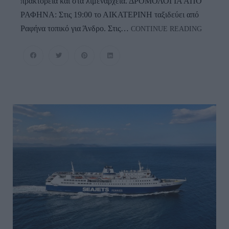
πρακτορεία και στα λιμεναρχεία. ΔΡΟΜΟΛΟΓΙΑ ΑΠΟ
ΡΑΦΗΝΑ: Στις 19:00 το ΑΙΚΑΤΕΡΙΝΗ ταξιδεύει από
ΛΗΞΗ
Ραφήνα τοπικό για Άνδρο. Στις…
CONTINUE READING
ΑΠΑΓΟΡ
Ποια
Πλοία
Ταξιδεύο
Και
Για
Που…