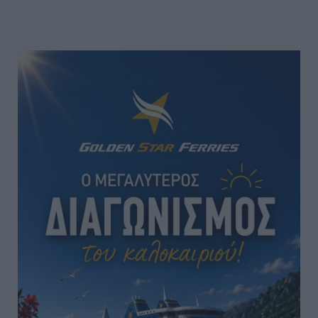
Το
Super
Star
Και
Έφυγε…