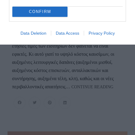
ΜΕΙΩΘΟΥΝ ΟΙ ΤΙΜΕΣ…
CONFIRM
ΑΝΑΔΗΜΟΣΙΕΥΣΗ – ΑΡΧΙΠΕΛΑΓΟΣ Παρά τις
συνεχείς καλοκαιρινές προσφορές και εκπτώσεις που
Data Deletion
Data Access
Privacy Policy
εφαρμόζουν οι ακτοπλοϊκές εταιρείες, οι μειώσεις στις
ετήσιες τιμές των εισιτηρίων δεν φαίνεται να είναι
εφικτές. Κι αυτό γιατί το υψηλό κόστος καυσίμων, οι
αυξημένες λειτουργικές δαπάνες (αυξημένοι μισθοί,
αυξημένος κόστος επισκευών, ανταλλακτικών και
συντήρησης, αυξημένα τέλη, κλπ), καθώς και οι νέες
ΑΚΤΟΠΛΟΪ
περιβαλλοντικές απαιτήσεις…
CONTINUE READING
ΕΙΣΙΤΗΡΙΑ:
ΜΟΙΑΖΕΙ
ΑΝΕΦΙΚΤΟ
ΝΑ
ΜΕΙΩΘΟΥ
ΟΙ
ΤΙΜΕΣ…