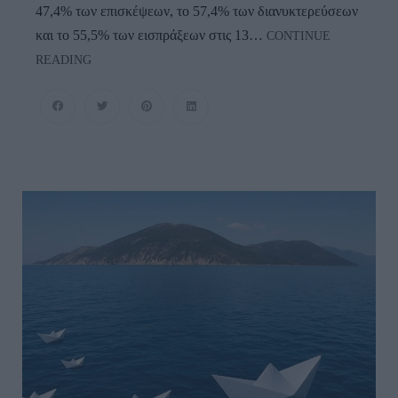
47,4% των επισκέψεων, το 57,4% των διανυκτερεύσεων
και το 55,5% των εισπράξεων στις 13…
CONTINUE
ΤΟΥΡΙΣΜΟΣ:
READING
Ποιος
Πάει,
Πού;
Ο
Ρόλος
Των
Αμερικανών,
Ποιοι
Ευρωπαίοι
«εγκαταλείπουν»
Την
Ελλάδα