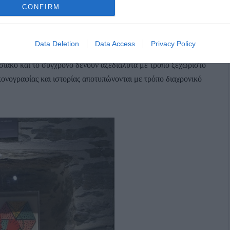
CONFIRM
ασιανού περιλαμβάνει δεκάδες έργα από όλες τις περιόδους
Data Deletion
Data Access
Privacy Policy
 χειρόγραφα και βιβλία του, εκτιθέμενα σε ένα χώρο
σιακό και το σύγχρονο δένουν αξεδιάλυτα με τρόπο ξεχωριστό
κονογραφίας και ιστορίας αποτυπώνονται με τρόπο διαχρονικό