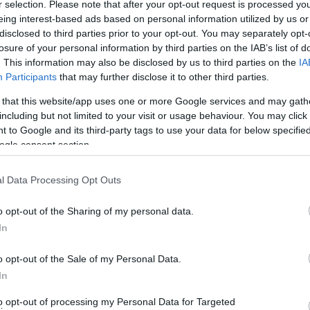
r selection. Please note that after your opt-out request is processed y
eing interest-based ads based on personal information utilized by us or
disclosed to third parties prior to your opt-out. You may separately opt-
losure of your personal information by third parties on the IAB’s list of
. This information may also be disclosed by us to third parties on the
IA
Participants
that may further disclose it to other third parties.
 that this website/app uses one or more Google services and may gath
including but not limited to your visit or usage behaviour. You may click 
 to Google and its third-party tags to use your data for below specifi
ogle consent section.
l Data Processing Opt Outs
o opt-out of the Sharing of my personal data.
νοιξε πέρσι τον ανακαινισμένο πύργο της εγκαινιάζοντας την
In
ικών, που δωρήθηκαν προς αυτή, εφέτος προχώρησε στο
ς εκθέσεις στη νέα ανακαινισμένη πτέρυγα στο ισόγειο του
o opt-out of the Sale of my Personal Data.
ο Αλέκο Φασιανό. Έργα για την έκθεση πρόσφεραν το Ίδρυμα
In
to opt-out of processing my Personal Data for Targeted