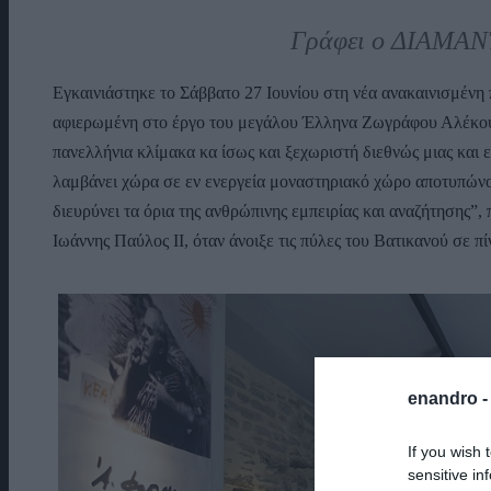
Γράφει ο ΔΙΑΜ
Εγκαινιάστηκε το Σάββατο 27 Ιουνίου στη νέα ανακαινισμέν
αφιερωμένη στο έργο του μεγάλου Έλληνα Ζωγράφου Αλέκου 
πανελλήνια κλίμακα κα ίσως και ξεχωριστή διεθνώς μιας και ε
λαμβάνει χώρα σε εν ενεργεία μοναστηριακό χώρο αποτυπώνο
διευρύνει τα όρια της ανθρώπινης εμπειρίας και αναζήτησης”,
Ιωάννης Παύλος ΙΙ, όταν άνοιξε τις πύλες του Βατικανού σε π
enandro 
If you wish 
sensitive in