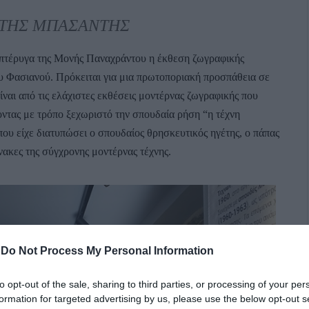
ΑΝΤΗΣ ΜΠΑΣΑΝΤΗΣ
η πτέρυγα της Μονής Παναχράντου η έκθεση ζωγραφικής
Φασιανού. Πρόκειται για μια πρωτοποριακή προσπάθεια σε
ίναι από τις ελάχιστες εκθέσεις μοντέρνας ζωγραφικής που
ντας με τρόπο ξεχωριστό την σπουδαία ρήση “η τέχνη
 που είχε διατυπώσει ο σπουδαίος θρησκευτικός ηγέτης, ο πάπας
ίνακες της σύγχρονης μοντέρνας τέχνης.
-
Do Not Process My Personal Information
to opt-out of the sale, sharing to third parties, or processing of your per
formation for targeted advertising by us, please use the below opt-out s