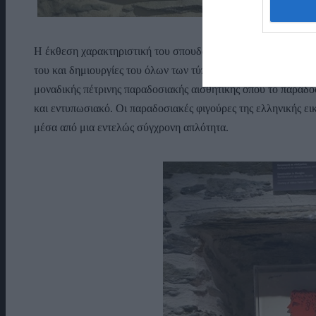
Η έκθεση χαρακτηριστική του σπουδαίου έργου του Αλέκου Φ
του και δημιουργίες του όλων των τύπων και μεγεθών, μαζί με
μοναδικής πέτρινης παραδοσιακής αισθητικής όπου το παραδο
και εντυπωσιακό. Οι παραδοσιακές φιγούρες της ελληνικής ει
μέσα από μια εντελώς σύγχρονη απλότητα.