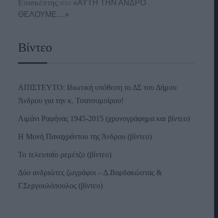
Επισκέπτης
στο
«ΑΥΤΗ ΤΗΝ ΑΝΔΡΟ
ΘΕΛΟΥΜΕ…»
Βίντεο
ΑΠΙΣΤΕΥΤΟ: Ιδιωτική υπόθεση το ΔΣ του Δήμου
Άνδρου για την κ. Τσατσομοίρου!
Λιμάνι Ραφήνας 1945-2015 (χρονογράφημα και βίντεο)
Η Μονή Παναχράντου της Άνδρου (βίντεο)
Το τελευταίο ρεμέτζο (βίντεο)
Δύο ανδριώτες ζωγράφοι – Δ.Βαρδακώστας &
Γ.Σεργουλόπουλος (βίντεο)