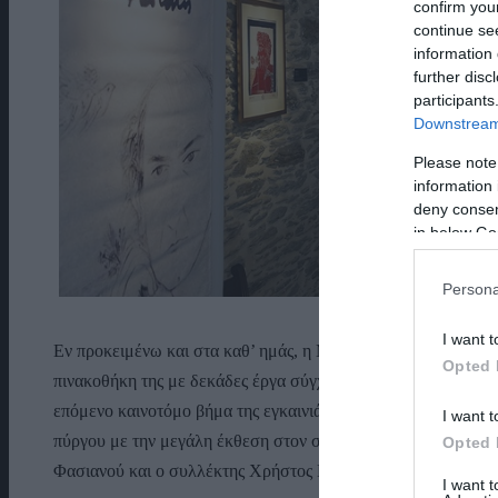
confirm you
continue se
information 
further disc
participants
Downstream 
Please note
information 
deny consent
in below Go
Persona
I want t
Εν προκειμένω και στα καθ’ ημάς, η Μονή Παναχράντου, που ά
Opted 
πινακοθήκη της με δεκάδες έργα σύγχρονων Ελλήνων εικαστ
επόμενο καινοτόμο βήμα της εγκαινιάζοντας ετήσιες περιοδικέ
I want t
πύργου με την μεγάλη έκθεση στον σπουδαίο Έλληνα ζωγράφ
Opted 
Φασιανού και ο συλλέκτης Χρήστος Μοσχανδρέας.
I want 