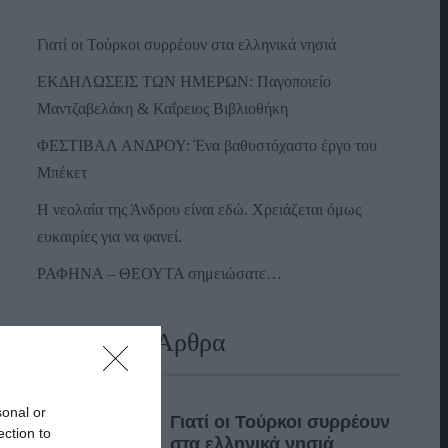
Γιατί οι Τούρκοι συρρέουν στα ελληνικά νησιά
ΕΚΔΗΛΩΣΕΙΣ ΤΩΝ ΗΜΕΡΩΝ: Παγοποιείο
Μαντζαβελάκη & Καΐρειος Βιβλιοθήκη
ΦΕΣΤΙΒΑΛ ΑΝΔΡΟΥ: Ένα βαθυστόχαστο έργο του
Μπέκετ
Η νεολαία της Άνδρου είναι εδώ. Χρειάζεται όμως
ευκαιρίες για να φανεί.
ΡΑΦΗΝΑ – ΘΕΟΥΤΑ σημειώσατε…
Πρόσφατα Άρθρα
sonal or
Γιατί οι Τούρκοι συρρέουν
ection to
στα ελληνικά νησιά