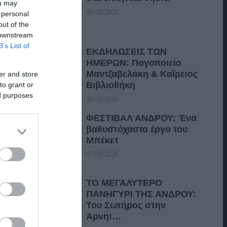
ou may
08/08/2026
 personal
out of the
 downstream
B’s List of
ΕΚΔΗΛΩΣΕΙΣ ΤΩΝ
ΗΜΕΡΩΝ: Παγοποιείο
Μαντζαβελάκη & Καΐρειος
er and store
Βιβλιοθήκη
to grant or
ed purposes
08/08/2026
ΦΕΣΤΙΒΑΛ ΑΝΔΡΟΥ: Ένα
βαθυστόχαστο έργο του
Μπέκετ
07/08/2026
ΤΟ ΜΕΓΑΛΥΤΕΡΟ
ΠΑΝΗΓΥΡΙ ΤΗΣ ΑΝΔΡΟΥ:
Του Σωτήρος στην
Άρνη!…