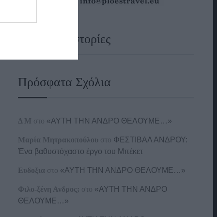
Ναυτικές Ιστορίες
Πρόσφατα Σχόλια
Δ Μ
στο
«ΑΥΤΗ ΤΗΝ ΑΝΔΡΟ ΘΕΛΟΥΜΕ…»
Μαρία Μητρακοπούλου
στο
ΦΕΣΤΙΒΑΛ ΑΝΔΡΟΥ:
Ένα βαθυστόχαστο έργο του Μπέκετ
Ευδοξια
στο
«ΑΥΤΗ ΤΗΝ ΑΝΔΡΟ ΘΕΛΟΥΜΕ…»
Φιλο-ξένη Ανδρος;
στο
«ΑΥΤΗ ΤΗΝ ΑΝΔΡΟ
ΘΕΛΟΥΜΕ…»