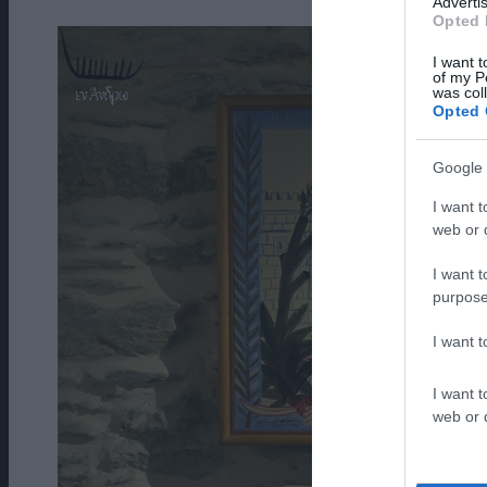
Advertis
Opted 
I want t
of my P
was col
Opted 
Google 
I want t
web or d
I want t
purpose
I want 
I want t
web or d