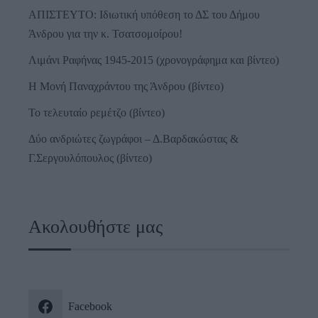
ΑΠΙΣΤΕΥΤΟ: Ιδιωτική υπόθεση το ΔΣ του Δήμου
Άνδρου για την κ. Τσατσομοίρου!
Λιμάνι Ραφήνας 1945-2015 (χρονογράφημα και βίντεο)
Η Μονή Παναχράντου της Άνδρου (βίντεο)
Το τελευταίο ρεμέτζο (βίντεο)
Δύο ανδριώτες ζωγράφοι – Δ.Βαρδακώστας &
Γ.Σεργουλόπουλος (βίντεο)
Ακολουθήστε μας
Facebook