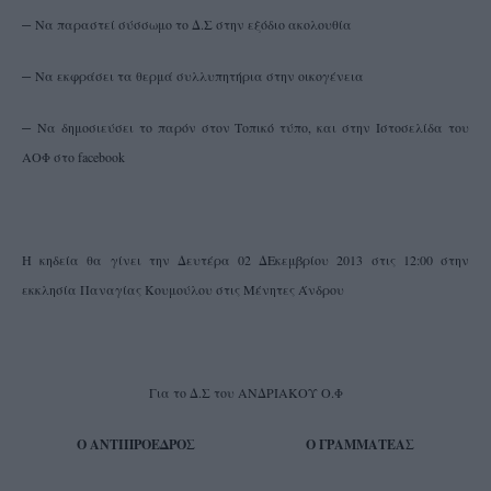
–
Να παραστεί σύσσωμο το Δ.Σ στην εξόδιο ακολουθία
–
Να εκφράσει τα θερμά συλλυπητήρια στην οικογένεια
–
Να δημοσιεύσει το παρόν στον Τοπικό τύπο, και στην Ιστοσελίδα του
ΑΟΦ στο facebook
Η κηδεία θα γίνει την Δευτέρα 02 ΔΕκεμβρίου 2013 στις 12:00 στην
εκκλησία Παναγίας Κουμούλου στις Μένητες Άνδρου
Για το Δ.Σ του ΑΝΔΡΙΑΚΟΥ Ο.Φ
Ο ΑΝΤΙΠΡΟΕΔΡΟΣ Ο ΓΡΑΜΜΑΤΕΑΣ