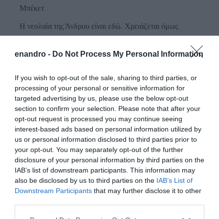
Μπέκετ
Η νεολαία της Άνδρου είναι εδώ. Χρειάζεται όμως
ευκαιρίες για να φανεί.
enandro -
Do Not Process My Personal Information
ΡΑΦΗΝΑ – ΘΕΟΥΤΑ σημειώσατε…
If you wish to opt-out of the sale, sharing to third parties, or
processing of your personal or sensitive information for
Πρόσφατα Άρθρα
targeted advertising by us, please use the below opt-out
section to confirm your selection. Please note that after your
opt-out request is processed you may continue seeing
interest-based ads based on personal information utilized by
Γιατί οι Τούρκοι συρρέουν
us or personal information disclosed to third parties prior to
στα ελληνικά νησιά
your opt-out. You may separately opt-out of the further
08/08/2026
disclosure of your personal information by third parties on the
IAB’s list of downstream participants. This information may
also be disclosed by us to third parties on the
IAB’s List of
Downstream Participants
that may further disclose it to other
ΕΚΔΗΛΩΣΕΙΣ ΤΩΝ
third parties.
ΗΜΕΡΩΝ: Παγοποιείο
Μαντζαβελάκη & Καΐρειος
Please note that this website/app uses one or more Google