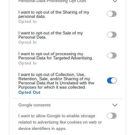
Personal Data Processing Opt Outs
Βιβλιοθήκη
services and may gather and store information including but
not limited to your visit or usage behaviour. You may click to
I want to opt-out of the Sharing of my
08/08/2026
personal data.
grant or deny consent to Google and its third-party tags to
Opted In
ΦΕΣΤΙΒΑΛ ΑΝΔΡΟΥ: Ένα
use your data for below specified purposes in below Google
βαθυστόχαστο έργο του
consent section.
I want to opt-out of the Sale of my
Μπέκετ
Personal Data.
Opted In
07/08/2026
I want to opt-out of processing my
Personal Data for Targeted Advertising.
ΤΟ ΜΕΓΑΛΥΤΕΡΟ
Opted In
ΠΑΝΗΓΥΡΙ ΤΗΣ ΑΝΔΡΟΥ:
I want to opt-out of Collection, Use,
Του Σωτήρος στην Άρνη!…
Retention, Sale, and/or Sharing of my
Personal Data that Is Unrelated with the
07/08/2026
Purposes for which it was collected.
Opted Out
ΟΙ «ΕΥΤΥΧΙΣΜΕΝΕΣ
Google consents
ΜΕΡΕΣ» ΕΙΝΑΙ ΜΠΡΟΣΤΑ:
Μια επίκαιρη ανάλυση για
I want to allow Google to enable storage
το λιμάνι της Ραφήνας…
related to advertising like cookies on web or
device identifiers in apps.
06/08/2026