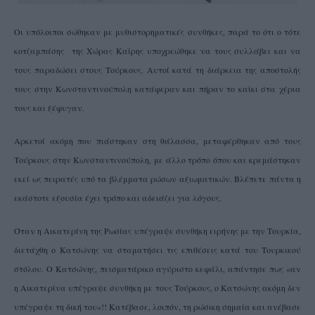
Οι υπόλοιποι σώθηκαν με μυθιστορηματικές συνθήκες, παρά το ότι ο τότε
κοτζαμπάσης της Χώρας Καϊρης υποχρεώθηκε να τους συλλάβει και να
τους παραδώσει στους Τούρκους. Αυτοί κατά τη διάρκεια της αποστολής
τους στην Κωνσταντινούπολη κατάφεραν και πήραν το καϊκι στα χέρια
τους και ξέφυγαν.
Αρκετοί ακόμη που πιάστηκαν στη θάλασσα, μεταφέρθηκαν από τους
Τούρκους στην Κωνσταντινούπολη, με άλλο τρόπο όπου και κρεμάστηκαν
εκεί ως πειρατές υπό τα βλέμματα ρώσων αξιωματικών. Βλέπετε πάντα η
εκάστοτε εξουσία έχει τρόπο και αδειάζει για λόγους.
Όταν η Αικατερίνη της Ρωσίας υπέγραψε συνθήκη ειρήνης με την Τουρκία,
διετάχθη ο Κατσώνης να σταματήσει τις επιθέσεις κατά του Τουρκικού
στόλου. Ο Κατσώνης, πεισματάρικο αγύριστο κεφάλι, απάντησε πως «αν
η Αικατερίνα υπέγραψε συνθήκη με τους Τούρκους, ο Κατσώνης ακόμη δεν
υπέγραψε τη δική του»!! Κατέβασε, λοιπόν, τη ρώσικη σημαία και ανέβασε