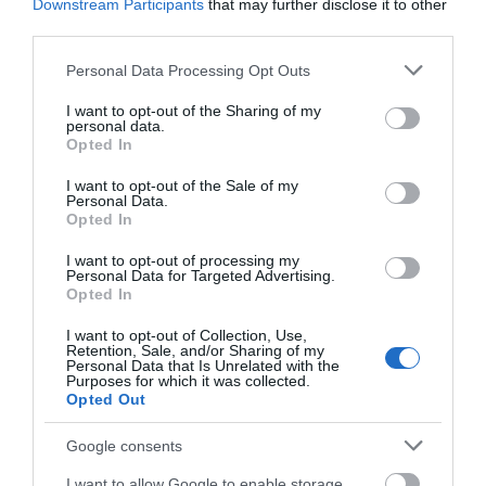
Downstream Participants
that may further disclose it to other
third parties.
Please note that this website/app uses one or more Google
Personal Data Processing Opt Outs
services and may gather and store information including but
not limited to your visit or usage behaviour. You may click to
I want to opt-out of the Sharing of my
personal data.
grant or deny consent to Google and its third-party tags to
Opted In
use your data for below specified purposes in below Google
consent section.
I want to opt-out of the Sale of my
Personal Data.
Opted In
Προτεινόμενα άρθρα
I want to opt-out of processing my
Personal Data for Targeted Advertising.
Opted In
I want to opt-out of Collection, Use,
ΦΕΣΤΙΒΑΛ ΑΝΔΡΟΥ: Ένα βαθυστόχαστο έργο του
Retention, Sale, and/or Sharing of my
Personal Data that Is Unrelated with the
Μπέκετ
Purposes for which it was collected.
Opted Out
Η νεολαία της Άνδρου είναι εδώ. Χρειάζεται όμως
ευκαιρίες για να φανεί.
Google consents
ΡΑΦΗΝΑ – ΘΕΟΥΤΑ σημειώσατε…
I want to allow Google to enable storage