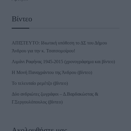
Βίντεο
ΑΠΙΣΤΕΥΤΟ: Ιδιωτική υπόθεση το ΔΣ του Δήμου
Άνδρου για την κ. Τσατσομοίρου!
Λιμάνι Ραφήνας 1945-2015 (χρονογράφημα και βίντεο)
Η Μονή Παναχράντου της Άνδρου (βίντεο)
Το τελευταίο ρεμέτζο (βίντεο)
Δύο ανδριώτες ζωγράφοι – Δ.Βαρδακώστας &
Γ.Σεργουλόπουλος (βίντεο)
Ακολουθήστε μας