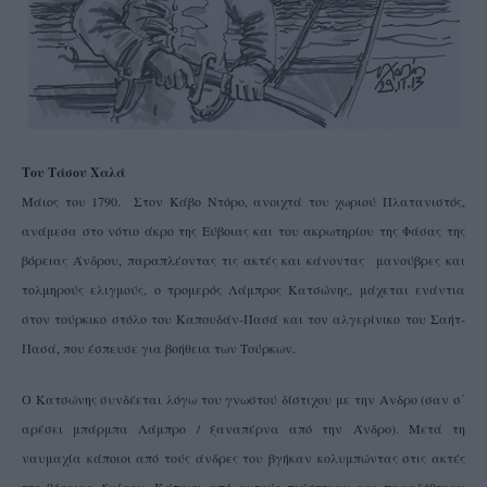
Του Τάσου Χαλά
Μάιος του 1790. Στον Κάβο Ντόρο, ανοιχτά του χωριού Πλατανιστός,
ανάμεσα στο νότιο άκρο της Εύβοιας και του ακρωτηρίου της Φάσας της
βόρειας Άνδρου, παραπλέοντας τις ακτές και κάνοντας μανούβρες και
τολμηρούς ελιγμούς, ο τρομερός Λάμπρος Κατσώνης, μάχεται ενάντια
στον τούρκικο στόλο του Καπουδάν-Πασά και τον αλγερίνικο του Σαήτ-
Πασά, που έσπευσε για βοήθεια των Τούρκων.
Ο Κατσώνης συνδέεται λόγω του γνωστού δίστιχου με την Ανδρο (σαν σ΄
αρέσει μπάρμπα Λάμπρο / ξαναπέρνα από την Άνδρο). Μετά τη
ναυμαχία κάποιοι από τούς άνδρες του βγήκαν κολυμπώντας στις ακτές
της βόρειας Άνδρου. Κάποιοι από αυτούς πιάστηκαν και παραδόθηκαν