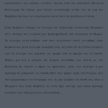
καταστάσεις (αν κάποτε γινόταν ταινία από τον σπουδαίο Παντελή
Βούλγαρη) θα είχαμε μια ταινία αντίστοιχης αυτής για τη ζωή του
Βαρβάκη που ίσως να υπερτερούσε κατά πολύ σε δράση και ένταση.
Στην Καβάλα υπάρχει το άγαλμα του Αλβανικής καταγωγής Μωχάμετ
Άλυ, πατέρα του γνωστού μας Ιμπραήμ-Πασά, που κατέκαψε το Μωριά.
Το άγαλμα αυτό στήθηκε από τους Αιγύπτιους γιατί γεννήθηκε στην
Καβάλα και μετά ανέλαβε διοικητής στην Αίγυπτο. Οι Αιγύπτιοι έστησαν
εκεί το άγαλμα του (έφιππος να τραβά από το θηκάρι του το σπαθί).
Μήπως μια και η ιστορία της Άνδρου συνδέθηκε για πάντα με τον
Κατσώνη θα έπρεπε ο δήμος να φροντίσει, ώστε ένα άγαλμα ή μια
προτομή θα μπορούσε να τοποθετηθεί σαν φόρος τιμής στο Γαύριο, εκεί
πού κρεμάστηκαν οι σύντροφοι του; Ας μην τραβάει το σπαθί του, όπως ο
Μωχάμετ Άλυ στην Καβάλα. Ας είναι βρε αδελφέ, μια απλή προτομή,
αντάξια ενός τόσο μεγάλου επαναστάτη…