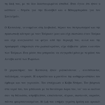
τη δική του, με τα δυο διασταυρωμένα σπαθιά. Έτσι έγινε ότι ήταν ο
κάπταιν – Ντρέίκ για την Ελισάβετ και ο Μπαρμπαρόσα για τον
Σουλεϊμάν.
Ο Κατσώνης, γεννημένος στη Λειβαδιά, πέραν του πατριωτισμού και της
προσωπικής κόντρας με τους Τούρκους μιας και είχε σκοτώσει έναν Τούρκο
και είχε αναγκαστεί να φύγει από την περιοχή του, αλλά και της
προσφοράς υπηρεσιών στο ρωσικό κράτος, είχε άσβεστο μίσος εναντίον
των Τούρκων. Ένα μίσος που μπορούσε να συγκριθεί μόνο με το μίσος του
Αννίβα κατά των Ρωμαίων.
Ο χαρακτήρας του Κατσώνη ήταν ριψοκίνδυνος , ανυπότακτος,
ταξιδιάρης, νευρικός. Η απραξία και η ρουτίνα της καθημερινότητας τον
έφθειρε και τον γερνούσε. Τον στοίχειωσε ο Κάβο Ντόρος. Τον βάφτισε
στα νερά του, τον μπόλιασε με τα θανάσιμα δώρα του, να’ ναι κι εκείνος
σαν τη θάλασσα, απρόβλεπτος, επικίνδυνος, άγριος, σκοτεινός, ακραίος,
πάντα φουρτουνιασμένος. Η ζωή του υπήρξε γεμάτη δράση και οριακές