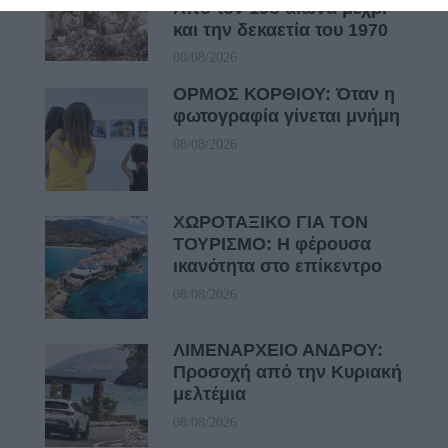
Από τον 19ο αιώνα μέχρι
και την δεκαετία του 1970
08/08/2026
ΟΡΜΟΣ ΚΟΡΘΙΟΥ: Όταν η
φωτογραφία γίνεται μνήμη
08/08/2026
ΧΩΡΟΤΑΞΙΚΟ ΓΙΑ ΤΟΝ
ΤΟΥΡΙΣΜΟ: Η φέρουσα
ικανότητα στο επίκεντρο
08/08/2026
ΛΙΜΕΝΑΡΧΕΙΟ ΑΝΔΡΟΥ:
Προσοχή από την Κυριακή
μελτέμια
08/08/2026