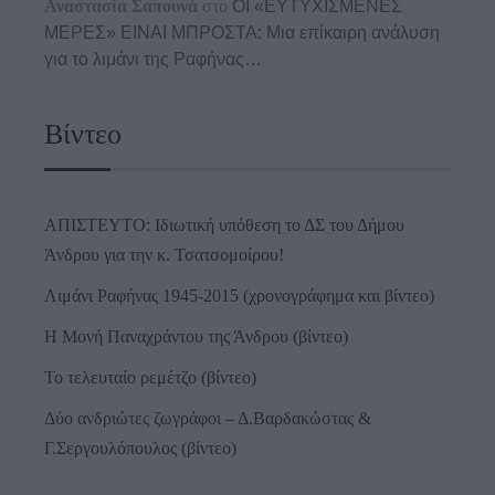
Αναστασία Σαπουνά
στο
ΟΙ «ΕΥΤΥΧΙΣΜΕΝΕΣ
ΜΕΡΕΣ» ΕΙΝΑΙ ΜΠΡΟΣΤΑ: Μια επίκαιρη ανάλυση
για το λιμάνι της Ραφήνας…
Βίντεο
ΑΠΙΣΤΕΥΤΟ: Ιδιωτική υπόθεση το ΔΣ του Δήμου
Άνδρου για την κ. Τσατσομοίρου!
Λιμάνι Ραφήνας 1945-2015 (χρονογράφημα και βίντεο)
Η Μονή Παναχράντου της Άνδρου (βίντεο)
Το τελευταίο ρεμέτζο (βίντεο)
Δύο ανδριώτες ζωγράφοι – Δ.Βαρδακώστας &
Γ.Σεργουλόπουλος (βίντεο)