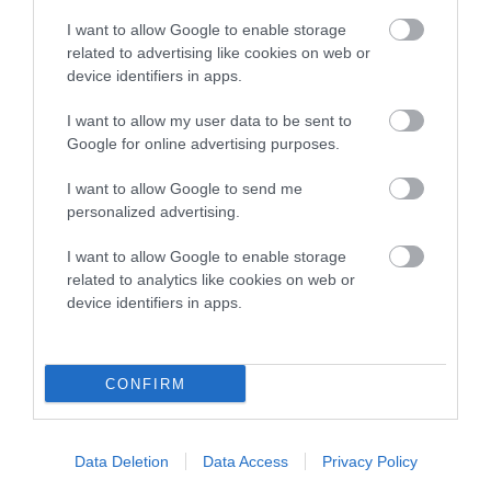
Φωτογραφίες-κειμήλια από καλοκαίρια στην Άνδρο –
I want to allow Google to enable storage
Από τον 19ο αιώνα μέχρι και την δεκαετία του 1970
related to advertising like cookies on web or
device identifiers in apps.
ΟΡΜΟΣ ΚΟΡΘΙΟΥ: Όταν η φωτογραφία γίνεται μνήμη
ΤΟ ΜΕΓΑΛΥΤΕΡΟ ΠΑΝΗΓΥΡΙ ΤΗΣ ΑΝΔΡΟΥ: Του
I want to allow my user data to be sent to
Google for online advertising purposes.
Σωτήρος στην Άρνη!…
I want to allow Google to send me
personalized advertising.
Πρόσφατα Άρθρα
I want to allow Google to enable storage
related to analytics like cookies on web or
device identifiers in apps.
ΠΡΟΣΟΧΗ: Πολύ υψηλός
κίνδυνος πυρκαγιάς στις
Κυκλάδες
CONFIRM
08/08/2026
Φωτογραφίες-κειμήλια από
Data Deletion
Data Access
Privacy Policy
καλοκαίρια στην Άνδρο –