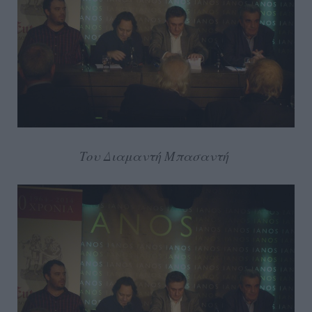
Του Διαμαντή Μπασαντή