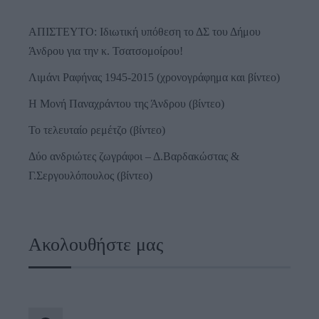
ΑΠΙΣΤΕΥΤΟ: Ιδιωτική υπόθεση το ΔΣ του Δήμου
Άνδρου για την κ. Τσατσομοίρου!
Λιμάνι Ραφήνας 1945-2015 (χρονογράφημα και βίντεο)
Η Μονή Παναχράντου της Άνδρου (βίντεο)
Το τελευταίο ρεμέτζο (βίντεο)
Δύο ανδριώτες ζωγράφοι – Δ.Βαρδακώστας &
Γ.Σεργουλόπουλος (βίντεο)
Ακολουθήστε μας