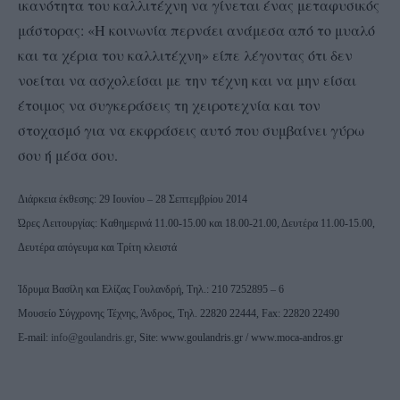
ικανότητα του καλλιτέχνη να γίνεται ένας μεταφυσικός
μάστορας: «Η κοινωνία περνάει ανάμεσα από το μυαλό
και τα χέρια του καλλιτέχνη» είπε λέγοντας ότι δεν
νοείται να ασχολείσαι με την τέχνη και να μην είσαι
έτοιμος να συγκεράσεις τη χειροτεχνία και τον
στοχασμό για να εκφράσεις αυτό που συμβαίνει γύρω
σου ή μέσα σου.
Διάρκεια έκθεσης: 29 Ιουνίου – 28 Σεπτεμβρίου 2014
Ώρες Λειτουργίας: Καθημερινά 11.00-15.00 και 18.00-21.00, Δευτέρα 11.00-15.00,
Δευτέρα απόγευμα και Τρίτη κλειστά
Ίδρυμα Βασίλη και Ελίζας Γουλανδρή, Τηλ.: 210 7252895 – 6
Μουσείο Σύγχρονης Τέχνης, Άνδρος, Τηλ. 22820 22444, Fax: 22820 22490
E-mail:
info@goulandris.gr
, Site: www.goulandris.gr / www.moca-andros.gr