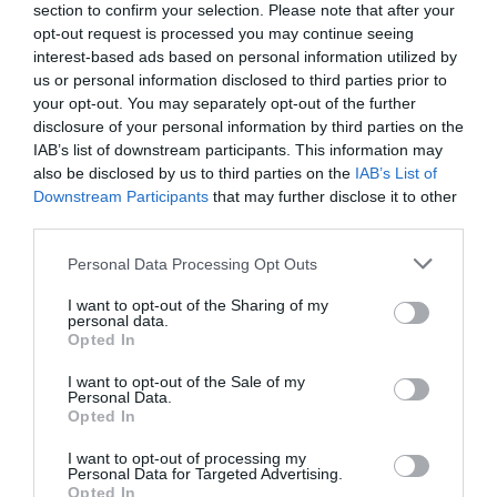
section to confirm your selection. Please note that after your
opt-out request is processed you may continue seeing
interest-based ads based on personal information utilized by
us or personal information disclosed to third parties prior to
your opt-out. You may separately opt-out of the further
disclosure of your personal information by third parties on the
IAB’s list of downstream participants. This information may
also be disclosed by us to third parties on the
IAB’s List of
Downstream Participants
that may further disclose it to other
third parties.
Αποθήκευσε το όνομά μου, email, και τον ιστότοπο μου σε
αυτόν τον πλοηγό για την επόμενη φορά που θα σχολιάσω.
Please note that this website/app uses one or more Google
Personal Data Processing Opt Outs
services and may gather and store information including but
not limited to your visit or usage behaviour. You may click to
I want to opt-out of the Sharing of my
personal data.
grant or deny consent to Google and its third-party tags to
Opted In
use your data for below specified purposes in below Google
consent section.
I want to opt-out of the Sale of my
Personal Data.
Opted In
I want to opt-out of processing my
Personal Data for Targeted Advertising.
Opted In