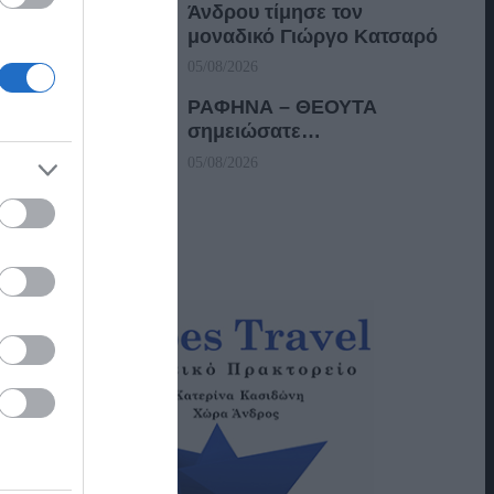
Άνδρου τίμησε τον
μοναδικό Γιώργο Κατσαρό
05/08/2026
ΡΑΦΗΝΑ – ΘΕΟΥΤΑ
σημειώσατε…
05/08/2026