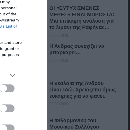
ou may
ΟΙ «ΕΥΤΥΧΙΣΜΕΝΕΣ
 personal
out of the
ΜΕΡΕΣ» ΕΙΝΑΙ ΜΠΡΟΣΤΑ:
 downstream
Μια επίκαιρη ανάλυση για
B’s List of
το λιμάνι της Ραφήνας…
06/08/2026
er and store
Η Άνδρος συνεχίζει να
to grant or
μπαρκάρει…
ed purposes
06/08/2026
Η νεολαία της Άνδρου
είναι εδώ. Χρειάζεται όμως
ευκαιρίες για να φανεί.
05/08/2026
Η Φιλαρμονική του
Μουσικού Συλλόγου