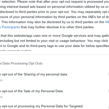
r selection. Please note that after your opt-out request is processed y
eing interest-based ads based on personal information utilized by us or
disclosed to third parties prior to your opt-out. You may separately opt-
losure of your personal information by third parties on the IAB’s list of
. This information may also be disclosed by us to third parties on the
IA
Participants
that may further disclose it to other third parties.
 that this website/app uses one or more Google services and may gath
including but not limited to your visit or usage behaviour. You may click 
 to Google and its third-party tags to use your data for below specifi
ogle consent section.
l Data Processing Opt Outs
o opt-out of the Sharing of my personal data.
In
ες στο πάλκο του πανηγυριού
o opt-out of the Sale of my Personal Data.
In
Χορευτικών Τμημάτων, την σκυτάλη στον χορό πήρε ο κόσμος
μας είχαμε την τιμή να παρευρεθει και να χορέψει μαζί μας
to opt-out of processing my Personal Data for Targeted