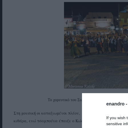
Το χορευτικό του Συλλόγου Γυναικών Άνδρου κα
enandro 
Στη μουσική οι καταξιωμένοι πλέον, Σταύρος Λαρίος στο βιολ
If you wish 
κιθάρα, ενώ τσαμπούνα έπαιξε ο Κώστας Δαρδανός.
sensitive in