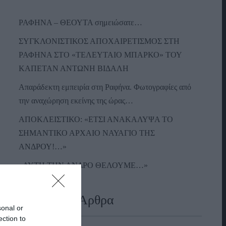
ΡΑΦΗΝΑ – ΘΕΟΥΤΑ σημειώσατε…
ΣΥΓΚΛΟΝΙΣΤΙΚΟΣ ΑΠΟΧΑΙΡΕΤΙΣΜΟΣ ΣΤΗ
ΡΑΦΗΝΑ ΣΤΟ «ΤΕΛΕΥΤΑΙΟ ΜΠΑΡΚΟ» ΤΟΥ
ΚΑΠΕΤΑΝ ΑΝΤΩΝΗ ΒΙΔΑΛΗ
Απαράδεκτη εμπειρία στη Ραφήνα. Φωτογραφίες από
την αναχώρηση εκείνης της ώρας…
ΑΠΟΚΛΕΙΣΤΙΚΟ: «ΕΤΣΙ ΑΝΑΚΑΛΥΨΑ ΤΟ
ΣΗΜΑΝΤΙΚΟ ΑΡΧΑΙΟ ΝΑΥΑΓΙΟ ΤΗΣ
ΑΝΔΡΟΥ!…»
«ΑΥΤΗ ΤΗΝ ΑΝΔΡΟ ΘΕΛΟΥΜΕ…»
Πρόσφατα Άρθρα
sonal or
ection to