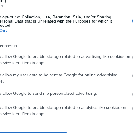
ing.
ίσια της εκδήλωσης έγινε και η απονομή των μεταλλείων στους
In
νες.
o opt-out of Collection, Use, Retention, Sale, and/or Sharing
ersonal Data that Is Unrelated with the Purposes for which it
lected.
Out
consents
o allow Google to enable storage related to advertising like cookies on
evice identifiers in apps.
o allow my user data to be sent to Google for online advertising
s.
to allow Google to send me personalized advertising.
o allow Google to enable storage related to analytics like cookies on
evice identifiers in apps.
α σημειώνονται με
*