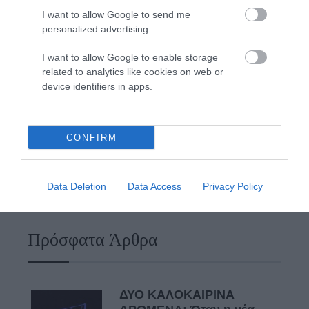
I want to allow Google to send me
personalized advertising.
ΠΡΟΣΟΧΗ: Πολύ υψηλός κίνδυνος πυρκαγιάς στις
Κυκλάδες
I want to allow Google to enable storage
related to analytics like cookies on web or
Η Άνδρος συνεχίζει να μπαρκάρει…
device identifiers in apps.
Φωτογραφίες-κειμήλια από καλοκαίρια στην Άνδρο –
Από τον 19ο αιώνα μέχρι και την δεκαετία του 1970
CONFIRM
ΟΡΜΟΣ ΚΟΡΘΙΟΥ: Όταν η φωτογραφία γίνεται μνήμη
ΧΩΡΟΤΑΞΙΚΟ ΓΙΑ ΤΟΝ ΤΟΥΡΙΣΜΟ: Η φέρουσα
Data Deletion
Data Access
Privacy Policy
ικανότητα στο επίκεντρο
Πρόσφατα Άρθρα
ΔΥΟ ΚΑΛΟΚΑΙΡΙΝΑ