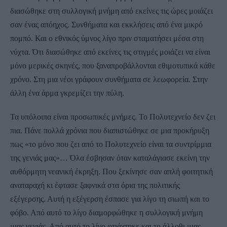
διασώθηκε στη συλλογική μνήμη από εκείνες τις ώρες μοιάζει
σαν ένας απόηχος. Συνθήματα και εκκλήσεις από ένα μικρό
πομπό. Και ο εθνικός ύμνος λίγο πριν σταματήσει μέσα στη
νύχτα. Ότι διασώθηκε από εκείνες τις στιγμές μοιάζει να είναι
μόνο μερικές σκηνές, που ξαναπροβάλλονται εθιμοτυπικά κάθε
χρόνο. Στη μια νέοι γράφουν συνθήματα σε λεωφορεία. Στην
άλλη ένα άρμα γκρεμίζει την πύλη.
Τα υπόλοιπα είναι προσωπικές μνήμες. Το Πολυτεχνείο δεν ζει
πια. Πάνε πολλά χρόνια που διαπιστώθηκε σε μια προκήρυξη
πως «το μόνο που ζει από το Πολυτεχνείο είναι τα συντρίμμια
της γενιάς μας»… Όλα έσβησαν όταν καταλάγιασε εκείνη την
αυθόρμητη νεανική έκρηξη. Που ξεκίνησε σαν απλή φοιτητική
αναταραχή κι έφτασε ξαφνικά στα όρια της πολιτικής
εξέγερσης. Αυτή η εξέγερση έσπασε για λίγο τη σιωπή και το
φόβο. Από αυτό το λίγο διαμορφώθηκε η συλλογική μνήμη
μιας γενιάς. Από αυτό το λίγο φτιάχτηκε και το άλλοθι μιας