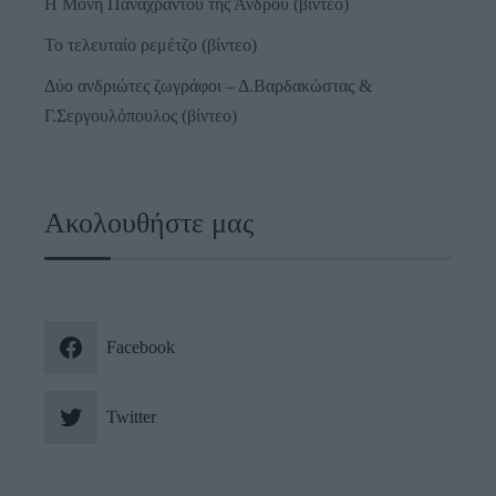
Η Μονή Παναχράντου της Άνδρου (βίντεο)
Το τελευταίο ρεμέτζο (βίντεο)
Δύο ανδριώτες ζωγράφοι – Δ.Βαρδακώστας &
Γ.Σεργουλόπουλος (βίντεο)
Ακολουθήστε μας
Facebook
Twitter