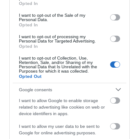
grant or deny consent to Google and its third-party tags to
Opted In
use your data for below specified purposes in below Google
consent section.
I want to opt-out of the Sale of my
Personal Data.
Opted In
I want to opt-out of processing my
Personal Data for Targeted Advertising.
Opted In
I want to opt-out of Collection, Use,
Retention, Sale, and/or Sharing of my
Personal Data that Is Unrelated with the
Purposes for which it was collected.
Opted Out
Google consents
I want to allow Google to enable storage
related to advertising like cookies on web or
device identifiers in apps.
I want to allow my user data to be sent to
Προτεινόμενα άρθρα
Google for online advertising purposes.