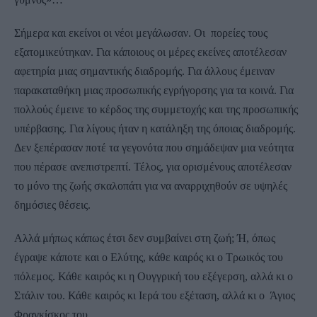
Σήμερα και εκείνοι οι νέοι μεγάλωσαν. Οι πορείες τους
εξατομικεύτηκαν. Για κάποιους οι μέρες εκείνες αποτέλεσαν
αφετηρία μιας σημαντικής διαδρομής. Για άλλους έμειναν
παρακαταθήκη μιας προσωπικής εγρήγορσης για τα κοινά. Για
πολλούς έμεινε το κέρδος της συμμετοχής και της προσωπικής
υπέρβασης. Για λίγους ήταν η κατάληξη της όποιας διαδρομής.
Δεν ξεπέρασαν ποτέ τα γεγονότα που σημάδεψαν μια νεότητα
που πέρασε ανεπιστρεπτί. Τέλος, για ορισμένους αποτέλεσαν
το μόνο της ζωής σκαλοπάτι για να αναρριχηθούν σε υψηλές
δημόσιες θέσεις.
Αλλά μήπως κάπως έτσι δεν συμβαίνει στη ζωή; Ή, όπως
έγραψε κάποτε και ο Ελύτης, κάθε καιρός κι ο Τρωικός του
πόλεμος. Κάθε καιρός κι η Ουγγρική του εξέγερση, αλλά κι ο
Στάλιν του. Κάθε καιρός κι Ιερά του εξέταση, αλλά κι ο Άγιος
Φραγκίσκος του.