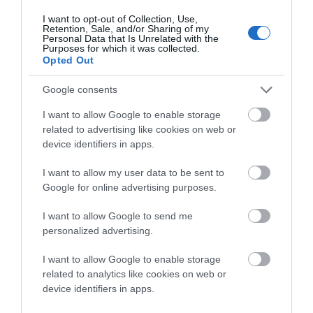
στοιχείων που δεν είναι αναγκαία. Οι σκηνές που θα
I want to opt-out of Collection, Use,
αποτυπώσεις πλέον περιγράφουν αυτό που θες. Από
Retention, Sale, and/or Sharing of my
Personal Data that Is Unrelated with the
αυτή την άποψη είναι πιο στοχοποιημένες στην ταινία.
Purposes for which it was collected.
Opted Out
Αυτό κάνει να νομίζεις πως στο βιβλίο δεν υπάρχουν οι
αναφορές. Όμως, οι αναφορές υπάρχουν, αλλά
Google consents
ταξιδεύουν μαζί και με άλλα πεζογραφικά στοιχεία και
I want to allow Google to enable storage
δεν είναι τόσο εμφανείς.
related to advertising like cookies on web or
device identifiers in apps.
Ας πάρουμε μια σκηνή της ταινίας που δεν
–
—
υπάρχει στο βιβλίο. Την θεωρώ εξαιρετική,
I want to allow my user data to be sent to
προσθέτει στοιχεία στον ανδρικό χαρακτήρα για
Google for online advertising purposes.
τον ρόλο και τη ζωή του ναυτικού πατέρα. Είναι η
I want to allow Google to send me
σκηνή που επιστρέφει ο πατέρας και φέρνει ένα
personalized advertising.
παιχνίδι στο αγοράκι του. Αυτό το κοιτά. Διστάζει.
I want to allow Google to enable storage
Το παίρνει στο τέλος και κρύβεται μακριά από τον
related to analytics like cookies on web or
πατέρα του θεωρώντας τον ξένο. Την σκηνή την έχω
device identifiers in apps.
ζήσει εγώ μικρός με τον πατέρα μου. Αυτό το