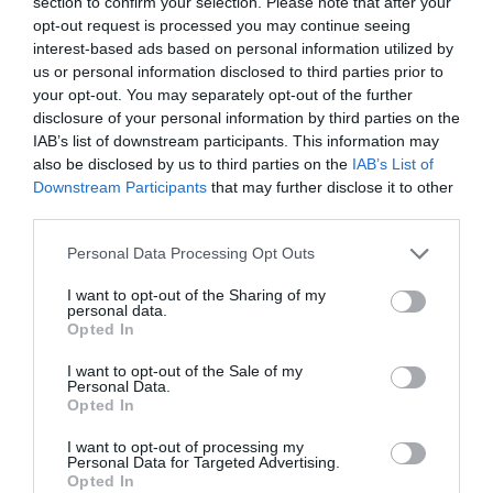
section to confirm your selection. Please note that after your
opt-out request is processed you may continue seeing
interest-based ads based on personal information utilized by
us or personal information disclosed to third parties prior to
your opt-out. You may separately opt-out of the further
disclosure of your personal information by third parties on the
IAB’s list of downstream participants. This information may
Προετοιμασία για το γύρισμα (Φωτο-Άνδρος)
also be disclosed by us to third parties on the
IAB’s List of
Downstream Participants
that may further disclose it to other
Τελικά το σενάριο πέτυχε μια ισορροπία
third parties.
–
—
χαρακτήρων κι αυτό ήταν καλό για την ταινία.
Please note that this website/app uses one or more Google
Personal Data Processing Opt Outs
Τονίστηκαν πράγματα είτε μέσω των εικόνων είτε
services and may gather and store information including but
not limited to your visit or usage behaviour. You may click to
I want to opt-out of the Sharing of my
μέσω μιας ανάπτυξης των ρόλων είτε προστέθηκαν
personal data.
grant or deny consent to Google and its third-party tags to
αναφορές που δεν υπήρχαν…
Opted In
use your data for below specified purposes in below Google
consent section.
I want to opt-out of the Sale of my
Ένα λογοτεχνικό έργο είναι ταξίδι σε μια ιστορία, αλλά
Personal Data.
Opted In
και ταξίδι στα συναισθήματα των χαρακτήρων. Είναι
ένα ταξίδι στις περιγραφές των τοπίων. Στον
I want to opt-out of processing my
Personal Data for Targeted Advertising.
κινηματογράφο γίνεται αφαίρεση των πεζογραφικών
Opted In