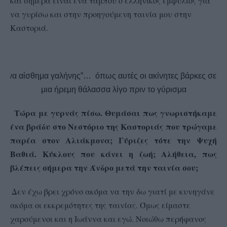
και σήμερα είναι ένα ταμπού ο ελληνικός εμφύλιος για
να γυρίσω και στην προηγούμενη ταινία μου στην
Καστοριά.
“Ένα αίσθημα γαλήνης”… όπως αυτές οι ακίνητες βάρκες σε
μια ήρεμη θάλασσα λίγο πριν το γύρισμα
Τώρα μ
ε γυρνάς πίσω. Θυμάσαι πως γνωριστήκαμε
–
ένα βράδυ στο Νεστόριο της Καστοριάς που τρώγαμε
παρέα στον Αλιάκμονα; Γύριζες τότε την Ψυχή
Βαθιά. Κύκλους που κάνει η ζωή; Αλήθεια, πως
βλέπεις σήμερα την Άνδρο μετά την ταινία σου;
Δεν έχω βρει χρόνο ακόμα να την δω γιατί με κυνηγάνε
ακόμα οι εκκρεμότητες της ταινίας. Όμως είμαστε
χαρούμενοι και η Ιωάννα και εγώ. Νοιώθω περήφανος