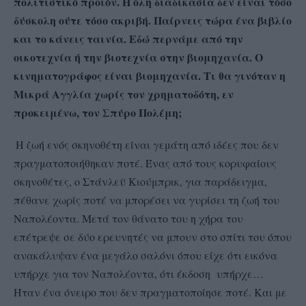
πολιτιστικό προϊόν. Η όλη διαδικασία δεν είναι τόσο
δύσκολη ούτε τόσο ακριβή. Παίρνεις τώρα ένα βιβλίο
και το κάνεις ταινία. Εδώ περνάμε από την
οικοτεχνία ή την βιοτεχνία στην βιομηχανία. Ο
κινηματογράφος είναι βιομηχανία. Τι θα γινόταν η
Μικρά Αγγλία χωρίς τον χρηματοδότη, εν
προκειμένω, τον Σπύρο Πολέμη;
Η ζωή ενός σκηνοθέτη είναι γεμάτη από ιδέες που δεν
πραγματοποιήθηκαν ποτέ. Ένας από τους κορυφαίους
σκηνοθέτες, ο Στάνλεϋ Κιούμπρικ, για παράδειγμα,
πέθανε χωρίς ποτέ να μπορέσει να γυρίσει τη ζωή του
Ναπολέοντα. Μετά τον θάνατο του η χήρα του
επέτρεψε σε δύο ερευνητές να μπουν στο σπίτι του όπου
ανακάλυψαν ένα μεγάλο σαλόνι όπου είχε ότι εικόνα
υπήρχε για τον Ναπολέοντα, ότι έκδοση υπήρχε…
Ήταν ένα όνειρο που δεν πραγματοποίησε ποτέ. Και με