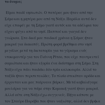
το όνομα;
εε Είμαι παιδί νησιωτών. Ο πατέρας μου ήταν από την
Σάμο και η μητέρα μου από τη Νάξο. Παρόλα αυτά δεν
είχε επαφές με τη Σάμο γιατί αυτός και τα αδέλφια του
είχαν φύγει από το νησί. Παππού και γιαγιά δεν
γνώρισα. Στα δικά μου παιδικά χρόνια η Σάμος ήταν
μακριά για διακοπές. Πρώτη φορά βρέθηκα στο νησί
μεγάλος μετά τη δικτατορία για το γύρισμα ενός
ντοκιμαντέρ για τον Γιάννη Ρίτσο, που είχε παντρευτεί
σαμιώτισα και ήταν εξορία ένα διάστημα στη Σάμο. Στη
Νάξο είχα πάει παιδάκι δύο-τρία καλοκαιρία. Αλλά το
ταξίδι ήταν περιπετειώδες. Το πλοίο στεκόταν αρόδο και
έρχονταν και μας παίρνανε βάρκες. Μετά καβαλάγαμε
μουλάρια για να πάμε στην Κομιακή γιατί ήταν μακριά.
Αλλά ούτε στη Νάξο έχω συγγενείς. Πήγα κάποτε με
τον Σταύρο Παράβα που ήταν ναξιώτης, αλλά δεν βρήκα