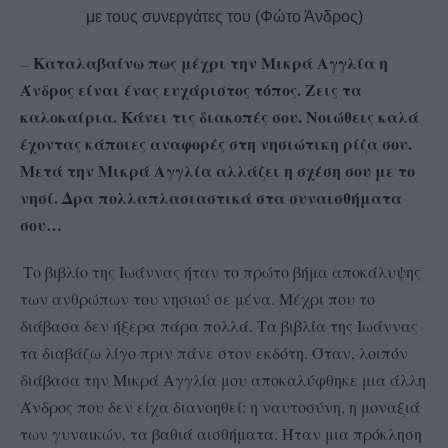
με τους συνεργάτες του (Φώτο Άνδρος)
Καταλαβαίνω πως μέχρι την Μικρά Αγγλία η
–
—
Άνδρος είναι ένας ευχάριστος τόπος. Ζεις τα
καλοκαίρια. Κάνει τις διακοπές σου. Νοιώθεις καλά
έχοντας κάποιες αναφορές στη νησιώτικη ρίζα σου.
Μετά την Μικρά Αγγλία αλλάζει η σχέση σου με το
νησί. Δρα πολλαπλασιαστικά στα συναισθήματα
σου…
Το βιβλίο της Ιωάννας ήταν το πρώτο βήμα αποκάλυψης
των ανθρώπων του νησιού σε μένα. Μέχρι που το
διάβασα δεν ήξερα πάρα πολλά. Τα βιβλία της Ιωάννας
τα διαβάζω λίγο πριν πάνε στον εκδότη. Όταν, λοιπόν
διάβασα την Μικρά Αγγλία μου αποκαλύφθηκε μια άλλη
Άνδρος που δεν είχα διανοηθεί: η ναυτοσύνη, η μοναξιά
των γυναικών, τα βαθιά αισθήματα. Ήταν μια πρόκληση