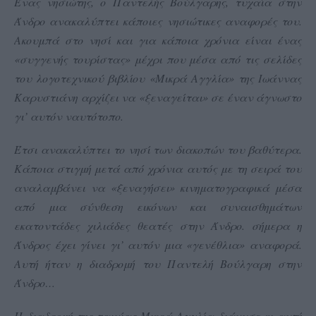
Ένας νησιώτης, ο Παντελής Βούλγαρης, τυχαία στην
Άνδρο ανακαλύπτει κάποιες νησιώτικες αναφορές του.
Ακουμπά στο νησί και για κάποια χρόνια είναι ένας
«συγγενής τουρίστας» μέχρι που μέσα από τις σελίδες
του λογοτεχνικού βιβλίου «Μικρά Αγγλία» της Ιωάννας
Καρυστιάνη αρχίζει να «ξεναγείται» σε έναν άγνωστο
γι’ αυτόν ναυτότοπο.
Έτσι ανακαλύπτει το νησί των διακοπών του βαθύτερα.
Κάποια στιγμή μετά από χρόνια αυτός με τη σειρά του
αναλαμβάνει να «ξεναγήσει» κινηματογραφικά μέσα
από μια σύνθεση εικόνων και συναισθημάτων
εκατοντάδες χιλιάδες θεατές στην Άνδρο. σήμερα η
Άνδρος έχει γίνει γι’ αυτόν μια «γενέθλια» αναφορά.
Αυτή ήταν η διαδρομή του Παντελή Βούλγαρη στην
Άνδρο…
Η διαδρομή της ταινίας Μικρά Αγγλία διάνυσε κι αυτή