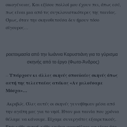
οικογένειας. Και εξίσου π
ολλοί μου έχουν πει, όπως εσύ,
πως είναι μια από τις συγκλονιστικότερες της ταινίας.
Όμως, όταν την σκηνοθετούσα δεν ήμουν τόσο
σίγουρος…
Προετοιμασία από την Ιωάννα Καρυστιάνη για το γύρισμα
σκηνής από το έργο (Φωτο-Άνδρος)
Υπάρχουν κι άλλες σκηνές σπουδαίες σκηνές όπως
–
—
αυτή της τελευταίας ατάκας «Αν μιλούσαμε
Μόσχα»…
Ακριβώς. Όλες αυτές οι σκηνές γεννήθηκαν μέσα από
την αγάπη μας για το νησί. Ήταν μια ταινία που χρόνια
θέλαμε να κάνουμε. Είχαμε συνεργάτες εξαιρετικούς.
Έτσι κάθε σκηνή, κάθε εικόνα φροντίζαμε να είναι όσο