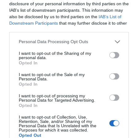
disclosure of your personal information by third parties on the
IAB’s list of downstream participants. This information may
also be disclosed by us to third parties on the
IAB’s List of
Downstream Participants
that may further disclose it to other
third parties.
Please note that this website/app uses one or more Google
Personal Data Processing Opt Outs
services and may gather and store information including but
not limited to your visit or usage behaviour. You may click to
I want to opt-out of the Sharing of my
personal data.
grant or deny consent to Google and its third-party tags to
Opted In
use your data for below specified purposes in below Google
consent section.
I want to opt-out of the Sale of my
Personal Data.
Opted In
I want to opt-out of processing my
Personal Data for Targeted Advertising.
Opted In
I want to opt-out of Collection, Use,
Retention, Sale, and/or Sharing of my
Personal Data that Is Unrelated with the
Purposes for which it was collected.
Opted Out