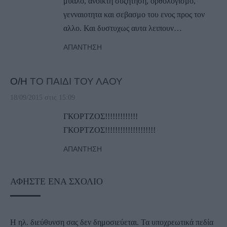
μυαλο, ανοικτη συζητηση, ορθολογισμο,
γενναιοτητα και σεβασμο του ενος προς τον
αλλο. Και δυστυχως αυτα λειπουν…
ΑΠΆΝΤΗΣΗ
Ο/Η
ΤΟ ΠΑΙΔΙ ΤΟΥ ΛΑΟΥ
18/09/2015 στις 15:09
ΓΚΟΡΤΖΟΣ!!!!!!!!!!!!!
ΓΚΟΡΤΖΟΣ!!!!!!!!!!!!!!!!!!!!
ΑΠΆΝΤΗΣΗ
ΑΦΉΣΤΕ ΈΝΑ ΣΧΌΛΙΟ
Η ηλ. διεύθυνση σας δεν δημοσιεύεται.
Τα υποχρεωτικά πεδία