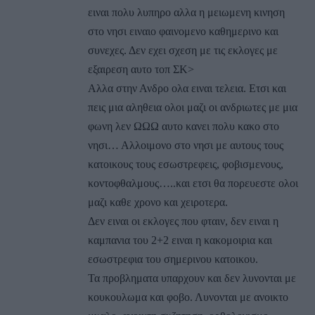
ειναι πολυ λυπηρο αλλα η μειωμενη κινηση
στο νησι ειναιο φαινομενο καθημερινο και
συνεχες. Δεν εχει σχεση με τις εκλογες με
εξαιρεση αυτο τοπ ΣΚ>
Αλλα στην Ανδρο ολα ειναι τελεια. Ετσι και
πεις μια αληθεια ολοι μαζι οι ανδριωτες με μια
φωνη λεν ΩΩΩ αυτο κανει πολυ κακο στο
νησι… Αλλοιμονο στο νησι με αυτους τους
κατοικους τους εσωστρεφεις, φοβισμενους,
κοντοφθαλμους…..και ετσι θα πορευεστε ολοι
μαζι καθε χρονο και χειροτερα.
Δεν ειναι οι εκλογες που φταιν, δεν ειναι η
καμπανια του 2+2 ειναι η κακομοιρια και
εσωστρεφια του σημερινου κατοικου.
Τα προβληματα υπαρχουν και δεν λυνονται με
κουκουλωμα και φοβο. Λυνονται με ανοικτο