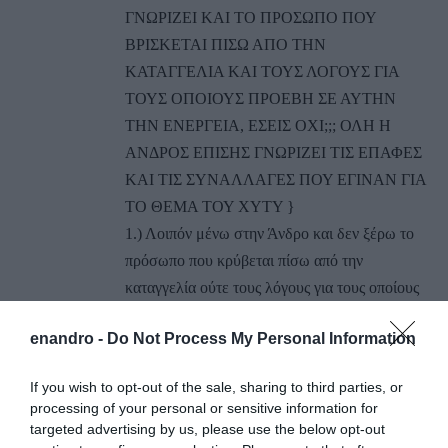
ΓΝΩΡΙΖΕΙ ΚΑΙ ΤΟ ΠΡΟΣΩΠΟ ΠΟΥ
ΒΡΙΣΚΕΤΑΙ ΠΙΣΩ ΑΠΟ ΤΗΝ
ΚΑΤΑΓΓΕΛΙΑ ΚΑΙ ΤΟΥΣ ΛΟΓΟΥΣ ΓΙΑ
ΤΟΥΣ ΟΠΟΙΟΥΣ ΠΡΟΕΒΗ ΣΕ ΑΥΤΗΝ
ΤΗΝ ΕΝΕΡΓΕΙΑ, ΕΣΕΙΣ ΟΧΙ;;; ΟΛΗ Η
ΑΝΔΡΟΣ ΕΠΙΣΗΣ ΓΝΩΡΙΖΕΙ ΤΙΣ ΕΠΑΦΕΣ
ΚΑΙ ΤΙΣ ΣΥΝΑΛΛΑΓΕΣ ΠΟΥ ΕΓΙΝΑΝ ΓΙΑ
ΤΟ ΘΕΜΑ ΤΟΥ ΧΥΤΥ }
1.) Λοιπόν μένω στην Άνδρο και δεν ξέρω το
πρόσωπο που κρύβεται πίσω από την
καταγγελία ούτε τους λόγους για τους οποίους
προέβη σε αυτή την ενέργεια.
enandro -
Do Not Process My Personal Information
2.) επαναλαμβάνω ότι μένω στην Άνδρο και
δεν ξέρω τις επαφές και τις συναλλαγές που
If you wish to opt-out of the sale, sharing to third parties, or
έγιναν για το θέμα του ΧΥΤΥ.
processing of your personal or sensitive information for
Μήπως παρακαλώ μπορείτε να μας πείτε εσείς
targeted advertising by us, please use the below opt-out