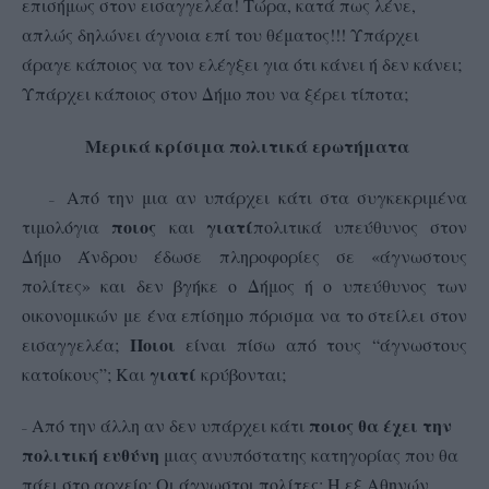
επισήμως στον εισαγγελέα! Τώρα, κατά πως λένε,
απλώς δηλώνει άγνοια επί του θέματος!!! Υπάρχει
άραγε κάποιος να τον ελέγξει για ότι κάνει ή δεν κάνει;
Υπάρχει κάποιος στον Δήμο που να ξέρει τίποτα;
Μερικά κ
ρίσιμα πολιτικά ερωτήματα
Από την μια αν υπάρχει κάτι στα συγκεκριμένα
–
–
ποιος
γιατί
τιμολόγια
και
πολιτικά υπεύθυνος στον
Δήμο Άνδρου έδωσε πληροφορίες σε «άγνωστους
πολίτες» και δεν βγήκε ο Δήμος ή ο υπεύθυνος των
οικονομικών με ένα επίσημο πόρισμα να το στείλει στον
Ποιοι
εισαγγελέα;
είναι πίσω από τους “άγνωστους
γιατί
κατοίκους”; Και
κρύβονται;
ποιος
θα έχει την
Από την άλλη αν δεν υπάρχει κάτι
–
–
πολιτική ευθύνη
μιας ανυπόστατης κατηγορίας που θα
πάει στο αρχείο; Οι άγνωστοι πολίτες; Η εξ Αθηνών