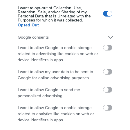
• Εκείνη η πόλη διοικείται άριστα, στην οποία
I want to opt-out of Collection, Use,
Retention, Sale, and/or Sharing of my
οι αγαθοί τιμώνται και, αντίθετα,
Personal Data that Is Unrelated with the
Purposes for which it was collected.
παραμερίζονται οι ανάξιοι και οι κακοί. (
Opted Out
Σόλων )
• Ποτέ μην δίνεις στους κακούς την εξουσία,
Google consents
γιατί όταν αυτοί φουσκώσουν από το χρήμα ή
I want to allow Google to enable storage
πάρουν κάποιο αξίωμα στην πόλη, χοροπηδάνε
related to advertising like cookies on web or
device identifiers in apps.
σαν το λύκο, που άνοιξε ανέλπιστα η τύχη
τους. ( Ευριπίδης )
I want to allow my user data to be sent to
• Ο άρχοντας δεν πρέπει ποτέ να λησμονεί τρία
Google for online advertising purposes.
πράγματα : Πρώτον, ότι κυβερνάει ανθρώπους,
I want to allow Google to send me
δεύτερον, ότι κυβερνά σύμφωνα με τους
personalized advertising.
νόμους και τρίτον ότι δεν θα κυβερνά για
πάντα. ( Αγάθων )
I want to allow Google to enable storage
related to analytics like cookies on web or
• Η αλαζονεία, που γιγαντώνεται και είναι
device identifiers in apps.
αχόρταγη, αυτή γεννάει τον τύραννο. (