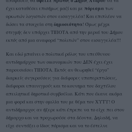
όφειλε πρώτος ο Δήμος Άνδρου
αποφάσεις θα
να τα
πόρισμα
έχει καταθέσει επισήμως μαζί και με
των
ορκωτών λογιστών στον εισαγγελέα! Και επιπλέον να
δημοσιότητα
δώσει τα στοιχεία στη
! Όμως μέχρι
στιγμής δεν υπάρχει ΤΙΠΟΤΑ από την μεριά του Δήμου
εκτός από μια αναφορά “πολιτών” στον εισαγγελέα!!!
Και εδώ μπαίνει ο πολιτικά ρόλος του υπεύθυνου
αντιδημάρχου των οικονομικών που ΔΕΝ έχει έχει
παρουσιάσει ΤΙΠΟΤΑ. Εκτός αν θεωρηθεί “έργο”
διαρκείς συγκρούσεις για διάφορες υποπεριπτώσεις,
διάφοροι υπαινιγμούς και το κουνημα του δαχτύλου
απειλητικά δημοτικό συμβούλιο. Κάτι που έκανε ακόμα
μια φορά και στην ομιλία του με θέμα τον ΧΥΤΥ! Ο
αντιδήμαρχος αν ήξερε κάτι έπρεπε να το είχε πει στον
δήμαρχο και να προχωρούσε στα δέοντα. Δηλαδή, να
είχε συντάξει ο ίδιος πόρισμα και να το έστελνε