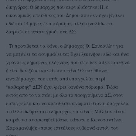
δικηγόρος; Ο δήμαρχος που αιφνιδιάστηκε; Ή, ο
οικονομικός υπεύθυνος του Δήμου που δεν έχει βγάλει
εδώ και 14 μήνες ένα πόρισμα, αλλά αναλίσκεται
διαρκώς σε υπαινιγμούς στο ΔΣ;
Τι προτίθεται να κάνει ο δήμαρχος Θ. Σουσούδης για
–
–
να μαζέψει τα ασυμμάζευτα; Έχει ξεκινήσει εδώ και ένα
χρόνο ως δήμαρχος ελέγχους που είτε δεν πάνε πουθενά
ή είτε δεν ξέρει κανείς που πάνε! Ο υπεύθυνος
αντιδήμαρχος του εκτός από επαγγελίες περί
“κάθαρσης” ΔΕΝ έχει φέρει κανένα πόρισμα. Τώρα
εκτός από το να πάει με όλο το προηγούμενο ΔΣ, στον
εισαγγελέα και να καταθέσει ανωμοτί στον εισαγγελέα
τι άλλο σκέφτεται ο δήμαρχος να κάνει; Μάλλον είναι
κ
αιρός να αναρωτηθεί (όπως
κάποτε ο Κωνσταντίνος
Καραμανλής): «ποιος επιτέλους κυβερνά αυτόν τον
τόπο;»