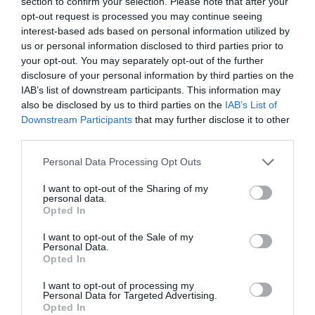
αφού ξέρετε όλα αυτά τα τρομερά ?
section to confirm your selection. Please note that after your
opt-out request is processed you may continue seeing
Κι αν όχι εδώ κύριε Γκέρη φοβούμενος τις
interest-based ads based on personal information utilized by
επιπτώσεις τότε στον εισαγγελέα Σύρου.Οι
us or personal information disclosed to third parties prior to
γνώσεις σας θα βοηθήσουν να λυθεί γρήγορα
your opt-out. You may separately opt-out of the further
disclosure of your personal information by third parties on the
αυτό το θέμα.
IAB’s list of downstream participants. This information may
ΑΠΆΝΤΗΣΗ
also be disclosed by us to third parties on the
IAB’s List of
Downstream Participants
that may further disclose it to other
third parties.
Ο/Η
ΜΠΑΤΣΙΩΤΗΣ
Please note that this website/app uses one or more Google
Personal Data Processing Opt Outs
15/10/2015 στις 14:51
services and may gather and store information including but
not limited to your visit or usage behaviour. You may click to
I want to opt-out of the Sharing of my
personal data.
Επισκέπτης – ΜΠΑΤΣΙΩΤΗΣ
grant or deny consent to Google and its third-party tags to
Opted In
use your data for below specified purposes in below Google
Μόνιμος σύνδεσμος
consent section.
I want to opt-out of the Sale of my
Personal Data.
Οι ανίκανοι, όταν ανέβουν σε κάποιο αξίωμα,
Opted In
όσο πιο ανάξιοι είναι, τόσο πιο….
I want to opt-out of processing my
αδιάφοροι γίνονται και φουσκώνουν από
Personal Data for Targeted Advertising.
Opted In
θράσος και αφροσύνη. ( Δημόκριτος )