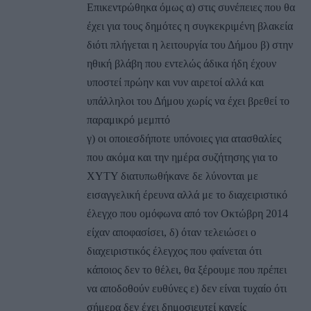
Επικεντρώθηκα όμως α) στις συνέπειες που θα
έχει για τους δημότες η συγκεκριμένη βλακεία
διότι πλήγεται η λειτουργία του Δήμου β) στην
ηθική βλάβη που εντελώς άδικα ήδη έχουν
υποστεί πρώην και νυν αιρετοί αλλά και
υπάλληλοι του Δήμου χωρίς να έχει βρεθεί το
παραμικρό μεμπτό
γ) οι οποιεσδήποτε υπόνοιες για ατασθαλίες
που ακόμα και την ημέρα συζήτησης για το
ΧΥΤΥ διατυπωθήκανε δε λύνονται με
εισαγγελική έρευνα αλλά με το διαχειριστικό
έλεγχο που ομόφωνα από τον Οκτώβρη 2014
είχαν αποφασίσει, δ) όταν τελειώσει ο
διαχειριστικός έλεγχος που φαίνεται ότι
κάποιος δεν το θέλει, θα ξέρουμε που πρέπει
να αποδοθούν ευθύνες ε) δεν είναι τυχαίο ότι
σήμερα δεν έχει δημοσιευτεί κανείς