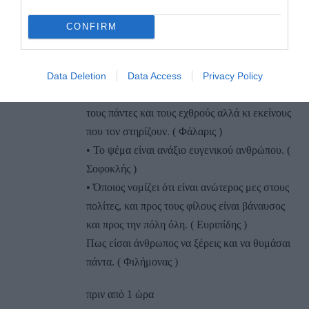
Σοφοκλής )
• Εγώ που δοκίμασα και τα δυο, θα ευχόμουν
CONFIRM
να ζω απλός πολίτης μιας τυραννίδος, παρά να
είμαι ο ίδιος τύραννος. Γιατί ο απλός πολίτης
απαλλαγμένος από όλες τις δυσκολίες φοβάται
Data Deletion
Data Access
Privacy Policy
μονάχα τον τύραννο, ενώ ο τύραννος φοβάται
τους πάντες και τους εχθρούς αλλά κι εκείνους
που τον στηρίζουν. ( Φάλαρις )
• Το ψέμα είναι ανάξιο ευγενικού ανθρώπου. (
Σοφοκλής )
• Όποιος νομίζει ότι είναι ανώτερος μες στους
πολίτες, και προς τους φίλους είναι βάναυσος
και προς την πόλη όλη. ( Ευριπίδης )
Πως είσαι άνθρωπος να ξέρεις και να θυμάσαι
πάντα. ( Φιλήμονας )
πριν από 1 ώρα