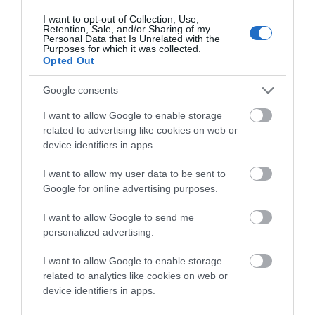
για την ύδρευση και 3000,00 ΚΑΕ 034 για την
I want to opt-out of Collection, Use,
Retention, Sale, and/or Sharing of my
αποχέτευση? Από το 2011 έως σήμερα οι
Personal Data that Is Unrelated with the
Purposes for which it was collected.
μισθοί έχουν μειωθεί 40 έως 50%.
Opted Out
ΑΠΆΝΤΗΣΗ
Google consents
I want to allow Google to enable storage
Ο/Η
ΑΠΩΝ
related to advertising like cookies on web or
device identifiers in apps.
26/12/2015 στις 19:34
Γιατί δεν παραβρέθηκε ο Δήμαρχος???
I want to allow my user data to be sent to
Google for online advertising purposes.
ΕΛΛΗΝΙΚΗ ΔΗΜΟΚΡΑΤΙΑ [b]Αθήνα, 23
I want to allow Google to send me
Δεκεμβρίου 2015[/b]
personalized advertising.
ΥΠΟΥΡΓΕΙΟ ΕΣΩΤΕΡΙΚΩΝ &
I want to allow Google to enable storage
ΔΙΟΙΚΗΤΙΚΗΣ ΑΝΑΣΥΓΚΡΟΤΗΣΗΣ
related to analytics like cookies on web or
ΓΡΑΦΕΙΟ ΤΥΠΟΥ ΥΠΟΥΡΓEIΟΥ
device identifiers in apps.
Ταχ. Δ/νση: Σταδίου 27 και Δραγατσανίου 2,