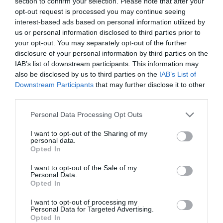
section to confirm your selection. Please note that after your
χρησιμοποιήσει το 2014 από την ειδική
opt-out request is processed you may continue seeing
επιχορήγηση για εξόφληση ληξιπρόθεσμων
interest-based ads based on personal information utilized by
us or personal information disclosed to third parties prior to
υποχρεώσεων. Ας μας δείξει που έχει εγγραφεί
your opt-out. You may separately opt-out of the further
το ποσό των 54.246,74€ που έχει
disclosure of your personal information by third parties on the
προϋπολογιστεί για τη μελέτη του παιδικού
IAB’s list of downstream participants. This information may
also be disclosed by us to third parties on the
IAB’s List of
σταθμού. Εγώ βλέπω μόνο 10000,00€. Κοντός
Downstream Participants
that may further disclose it to other
ψαλμός αλληλούια σε λίγο έρχονται τα τελικά
third parties.
του 2015.
Please note that this website/app uses one or more Google
Personal Data Processing Opt Outs
services and may gather and store information including but
Ποιος ειδικός (όχι οικονομολόγος αλλά
not limited to your visit or usage behaviour. You may click to
I want to opt-out of the Sharing of my
ειδικότητας περί την ψυχική υγεία) μπορεί να
personal data.
grant or deny consent to Google and its third-party tags to
Opted In
καταλάβει γιατί μπήκε θέμα αναπροσαρμογής
use your data for below specified purposes in below Google
consent section.
των τελών, για να αποφασιστεί ομόφωνα ότι
I want to opt-out of the Sale of my
Personal Data.
ισχύουν οι αποφάσεις του 2011? Γιατί
Opted In
αιτιολογημένα δεν αποφασίστηκε η μείωση
I want to opt-out of processing my
των τελών ύδρευσης και αποχέτευσης αφού ο
Personal Data for Targeted Advertising.
Opted In
π/υ χρειάζεται μόνο 5000,00 έσοδα ΚΑΕ 032