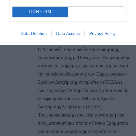
101 83 Αθήνα
Τηλ.: 213 136 4915, 213 136 4916,
CONFIRM
213 136 4351, Fax: 213 136 4402
E-mail:
pressoffice@ypes.gr
Data Deletion
Data Access
Privacy Policy
ΔΕΛΤΙΟ ΤΥΠΟΥ
Ο Υπουργός Εσωτερικών και Διοικητικής
Ανασυγκρότησης κ. Παναγιώτης Κουρουμπλής
συγκάλεσε, σήμερα, ευρεία σύσκεψη με θέμα
την πορεία αναθεώρησης των Περιφερειακών
Σχεδίων Διαχείρισης Αποβλήτων (ΠΕΣΔΑ)
των Περιφερειών Βορείου και Νοτίου Αιγαίου
σε εφαρμογή του νέου Εθνικού Σχεδίου
Διαχείρισης Αποβλήτων (ΕΣΔΑ).
Τους παρευρισκόμενους στη συνάντηση που
πραγματοποιήθηκε υπό τον Γενικό Γραμματέα
Συντονισμού Διαχείρισης Αποβλήτων του