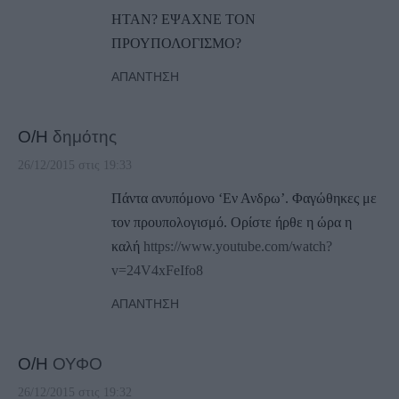
ΗΤΑΝ? ΕΨΑΧΝΕ ΤΟΝ
ΠΡΟΥΠΟΛΟΓΙΣΜΟ?
ΑΠΆΝΤΗΣΗ
Ο/Η
δημότης
26/12/2015 στις 19:33
Πάντα ανυπόμονο ‘Εν Ανδρω’. Φαγώθηκες με
τον προυπολογισμό. Ορίστε ήρθε η ώρα η
καλή
https://www.youtube.com/watch?
v=24V4xFeIfo8
ΑΠΆΝΤΗΣΗ
Ο/Η
ΟΥΦΟ
26/12/2015 στις 19:32