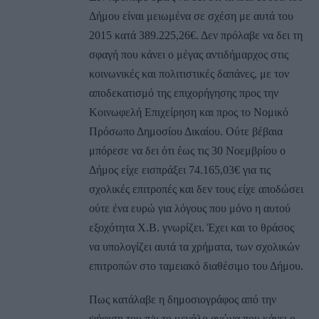
Δήμου είναι μειωμένα σε σχέση με αυτά του
2015 κατά 389.225,26€. Δεν πρόλαβε να δει τη
σφαγή που κάνει ο μέγας αντιδήμαρχος στις
κοινωνικές και πολιτιστικές δαπάνες, με τον
αποδεκατισμό της επιχορήγησης προς την
Κοινωφελή Επιχείρηση και προς το Νομικό
Πρόσωπο Δημοσίου Δικαίου. Ούτε βέβαια
μπόρεσε να δει ότι έως τις 30 Νοεμβρίου ο
Δήμος είχε εισπράξει 74.165,03€ για τις
σχολικές επιτροπές και δεν τους είχε αποδώσει
ούτε ένα ευρώ για λόγους που μόνο η αυτού
εξοχότητα Χ.Β. γνωρίζει. Έχει και το θράσος
να υπολογίζει αυτά τα χρήματα, των σχολικών
επιτροπών στο ταμειακό διαθέσιμο του Δήμου.
Πως κατάλαβε η δημοσιογράφος από την
ψήφιση του π/υ το μεγάλο αγώνα που κάνει ο