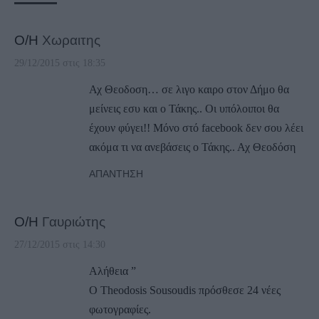
Ο/Η
Χωραιτης
29/12/2015 στις 18:35
Αχ Θεοδοση… σε λιγο καιρο στον Δήμο θα
μείνεις εσυ και ο Τάκης.. Οι υπόλοιποι θα
έχουν φύγει!! Μόνο στό facebook δεν σου λέει
ακόμα τι να ανεβάσεις ο Τάκης.. Αχ Θεοδόση
ΑΠΆΝΤΗΣΗ
Ο/Η
Γαυριώτης
27/12/2015 στις 14:30
Αλήθεια ”
Ο Theodosis Sousoudis πρόσθεσε 24 νέες
φωτογραφίες.