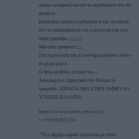
ακόμα εμπορικό και για το αεροδρόμιο που θα
φτιάξετε.
Καλά όσες φιέστες-εκδηλώσεις και να κάνετε
δεν το καταλαβαίνετε ότι η κοινωνία σας έχει
πάρει χαμπάρι ;;;;;;;;;;;
Μα τόσο γραφικοί ;;;;;
Στη περίπτωσή σας η επιστήμη σηκώνει πλέον
τα χέρια ψηλά.
Ο θεός να βάλει το χέρι του…
Αφιερωμένο εξαιρετικά στο Παλάτι το
τραγούδι : ΕΙΝΑΙ ΚΑΚΟ ΣΤΗΝ ΑΜΜΟ ΝΑ
ΧΤΙΖΕΙΣ ΠΑΛΑΤΙΑ.
https://www.youtube.com/watch?
v=rWZnRXFLUt4
” Ό,τι αρχίζει ωραίο τελειώνει με πόνο