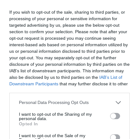
If you wish to opt-out of the sale, sharing to third parties, or
processing of your personal or sensitive information for
targeted advertising by us, please use the below opt-out
section to confirm your selection. Please note that after your
opt-out request is processed you may continue seeing
interest-based ads based on personal information utilized by
us or personal information disclosed to third parties prior to
your opt-out. You may separately opt-out of the further
disclosure of your personal information by third parties on the
IAB’s list of downstream participants. This information may
also be disclosed by us to third parties on the
IAB’s List of
Downstream Participants
that may further disclose it to other
third parties.
Please note that this website/app uses one or more Google
Personal Data Processing Opt Outs
services and may gather and store information including but
not limited to your visit or usage behaviour. You may click to
I want to opt-out of the Sharing of my
personal data.
grant or deny consent to Google and its third-party tags to
Opted In
use your data for below specified purposes in below Google
consent section.
Προτεινόμενα άρθρα
I want to opt-out of the Sale of my