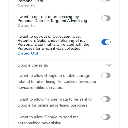
Personal Data.
Opted In
I want to opt-out of processing my
Personal Data for Targeted Advertising.
Γιατί οι Τούρκοι συρρέουν στα ελληνικά νησιά
Opted In
ΕΚΔΗΛΩΣΕΙΣ ΤΩΝ ΗΜΕΡΩΝ: Παγοποιείο
I want to opt-out of Collection, Use,
Μαντζαβελάκη & Καΐρειος Βιβλιοθήκη
Retention, Sale, and/or Sharing of my
Personal Data that Is Unrelated with the
Purposes for which it was collected.
ΦΕΣΤΙΒΑΛ ΑΝΔΡΟΥ: Ένα βαθυστόχαστο έργο του
Opted Out
Μπέκετ
Google consents
Η νεολαία της Άνδρου είναι εδώ. Χρειάζεται όμως
I want to allow Google to enable storage
ευκαιρίες για να φανεί.
related to advertising like cookies on web or
ΡΑΦΗΝΑ – ΘΕΟΥΤΑ σημειώσατε…
device identifiers in apps.
I want to allow my user data to be sent to
Πρόσφατα Άρθρα
Google for online advertising purposes.
I want to allow Google to send me
personalized advertising.