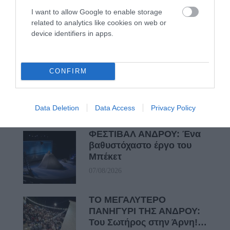
Γιατί οι Τούρκοι συρρέουν
στα ελληνικά νησιά
I want to allow Google to enable storage
related to analytics like cookies on web or
08/08/2026
device identifiers in apps.
ΕΚΔΗΛΩΣΕΙΣ ΤΩΝ
CONFIRM
ΗΜΕΡΩΝ: Παγοποιείο
Μαντζαβελάκη & Καΐρειος
Βιβλιοθήκη
Data Deletion
Data Access
Privacy Policy
08/08/2026
ΦΕΣΤΙΒΑΛ ΑΝΔΡΟΥ: Ένα
βαθυστόχαστο έργο του
Μπέκετ
07/08/2026
ΤΟ ΜΕΓΑΛΥΤΕΡΟ
ΠΑΝΗΓΥΡΙ ΤΗΣ ΑΝΔΡΟΥ:
Του Σωτήρος στην Άρνη!…