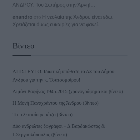
ΑΝΔΡΟΥ: Του Σωτήρος στην Άρνη!…
enandro
στο
Η νεολαία της Άνδρου είναι εδώ.
Χρειάζεται όμως ευκαιρίες για να φανεί.
Βίντεο
ΑΠΙΣΤΕΥΤΟ: Ιδιωτική υπόθεση το ΔΣ του Δήμου
Άνδρου για την κ. Τσατσομοίρου!
Λιμάνι Ραφήνας 1945-2015 (χρονογράφημα και βίντεο)
Η Μονή Παναχράντου της Άνδρου (βίντεο)
Το τελευταίο ρεμέτζο (βίντεο)
Δύο ανδριώτες ζωγράφοι – Δ.Βαρδακώστας &
Γ.Σεργουλόπουλος (βίντεο)