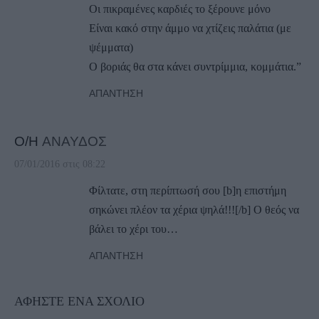
Οι πικραμένες καρδιές το ξέρουνε μόνο
Είναι κακό στην άμμο να χτίζεις παλάτια (με
ψέμματα)
Ο βοριάς θα στα κάνει συντρίμμια, κομμάτια.”
ΑΠΆΝΤΗΣΗ
Ο/Η
ΑΝΑΥΔΟΣ
07/01/2016 στις 08:22
Φίλτατε, στη περίπτωσή σου [b]η επιστήμη
σηκώνει πλέον τα χέρια ψηλά!!![/b] Ο θεός να
βάλει το χέρι του…
ΑΠΆΝΤΗΣΗ
ΑΦΉΣΤΕ ΈΝΑ ΣΧΌΛΙΟ