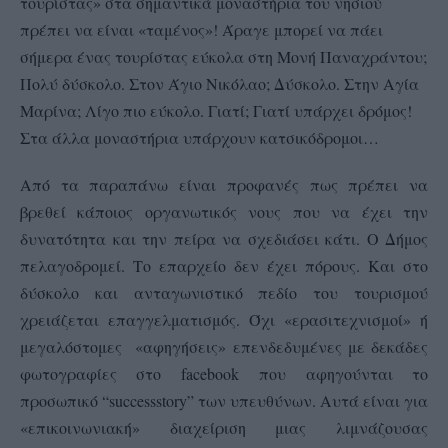
τουρίστας» στα σημαντικά μοναστήρια του νησιού
πρέπει να είναι «ταμένος»! Άραγε μπορεί να πάει
σήμερα ένας τουρίστας εύκολα στη Μονή Παναχράντου;
Πολύ δύσκολο. Στον Άγιο Νικόλαο; Δύσκολο. Στην Αγία
Μαρίνα; Λίγο πιο εύκολο. Γιατί; Γιατί υπάρχει δρόμος!
Στα άλλα μοναστήρια υπάρχουν κατσικόδρομοι…
Από τα παραπάνω είναι προφανές πως πρέπει να
βρεθεί κάποιος οργανωτικός νους που να έχει την
δυνατότητα και την πείρα να σχεδιάσει κάτι. Ο Δήμος
πελαγοδρομεί. Το επαρχείο δεν έχει πόρους. Και στο
δύσκολο και ανταγωνιστικό πεδίο του τουρισμού
χρειάζεται επαγγελματισμός. Όχι «ερασιτεχνισμοί» ή
μεγαλόστομες «αφηγήσεις» επενδεδυμένες με δεκάδες
φωτογραφίες στο
facebook
που αφηγούνται το
προσωπικό “
success
story
” των υπευθύνων. Αυτά είναι για
«επικοινωνιακή» διαχείριση μιας λιμνάζουσας