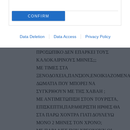
ΠΟΥ ΕΧΕΙ ΚΑΡΑΒΙΑ;;;
ΜΕ ΤΑΞΙ ΠΟΥ ΟΙ ΤΙΜΕΣ ΤΟΥΣ
CONFIRM
ΛΟΝΔΙΝΟΥ;;;
ΜΕ ΠΡΟΣΒΑΣΗ ΣΤΙΣ ΠΑΡΑΛΙΕΣ ΜΟΝΟ
ΜΕ ΓΑΙΔΟΥΡΙΑ ΓΙΑΤΙ ΕΙΝΑΙ ΧΑΛΙΑ;;;
Data Deletion
Data Access
Privacy Policy
ΜΕ ΚΕΝΤΡΟ ΥΓΕΙΑΣ ΠΟΥ ΤΟ
ΠΡΟΣΩΠΙΚΟ ΔΕΝ ΕΠΑΡΚΕΙ ΤΟΥΣ
ΚΑΛΟΚΑΙΡΙΝΟΥΣ ΜΗΝΕΣ;;;
ΜΕ ΤΙΜΕΣ ΣΤΑ
ΞΕΝΟΔΟΧΕΙΑ,ΠΑΝΣΙΟΝ,ΕΝΟΙΚΙΑΖΟΜΕΝ
ΔΩΜΑΤΙΑ ΠΟΥ ΜΠΟΡΕΙ ΝΑ
ΣΥΓΚΡΙΘΟΥΝ ΜΕ ΤΗΣ ΧΑΒΑΗ ;
ΜΕ ΑΝΤΙΜΕΤΩΠΙΣΗ ΣΤΟΝ ΤΟΥΡΙΣΤΑ,
ΕΠΙΣΚΕΠΤΗ,ΠΑΡΑΘΕΡΙΣΤΗ ΗΡΘΕΣ ΘΑ
ΣΤΑ ΠΑΡΩ ΧΟΝΤΡΑ ΓΙΑΤΙ ΔΟΥΛΕΥΩ
ΜΟΝΟ 2 ΜΗΝΕΣ ΤΟΝ ΧΡΟΝΟ;