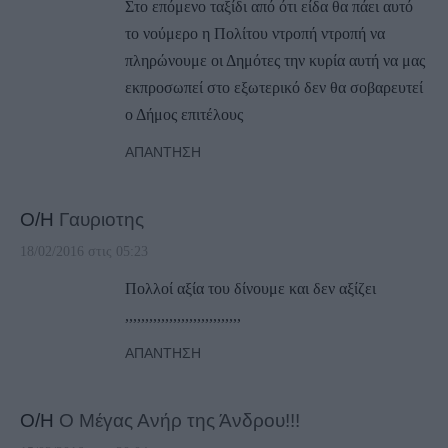
Στο επόμενο ταξίδι από ότι είδα θα πάει αυτό
το νούμερο η Πολίτου ντροπή ντροπή να
πληρώνουμε οι Δημότες την κυρία αυτή να μας
εκπροσωπεί στο εξωτερικό δεν θα σοβαρευτεί
ο Δήμος επιτέλους
ΑΠΆΝΤΗΣΗ
Ο/Η
Γαυριοτης
18/02/2016 στις 05:23
Πολλοί αξία του δίνουμε και δεν αξίζει
,,,,,,,,,,,,,,,,,,,,,,,,,,,,,
ΑΠΆΝΤΗΣΗ
Ο/Η
Ο Μέγας Ανήρ της Άνδρου!!!