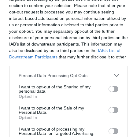
section to confirm your selection. Please note that after your
Οι επιστήμονες δεν ξέρουν.
opt-out request is processed you may continue seeing
Οι αθλητές δεν ξέρουν.
interest-based ads based on personal information utilized by
Οι αγροκτηνοτρόφοι δεν ξέρουν.
us or personal information disclosed to third parties prior to
your opt-out. You may separately opt-out of the further
Μόνο Αυτός ξέρει τα πάντα, όλοι οι άλλοι
disclosure of your personal information by third parties on the
κάνουν χόμπι.
IAB’s list of downstream participants. This information may
Και ψάχνει παραμύθια να ταίσει τον κόσμο, για
also be disclosed by us to third parties on the
IAB’s List of
Downstream Participants
that may further disclose it to other
να αποφύγει… τα βράχια.
third parties.
Ονειροπαρμένε σου επιτρέπουμε να φύγεις για
το επόμενο ταξίδι στας Ευρώπας..και
Please note that this website/app uses one or more Google
Personal Data Processing Opt Outs
services and may gather and store information including but
απαιτούμε να μην ξαναγυρίσεις !!
not limited to your visit or usage behaviour. You may click to
I want to opt-out of the Sharing of my
personal data.
grant or deny consent to Google and its third-party tags to
Opted In
use your data for below specified purposes in below Google
ΑΠΆΝΤΗΣΗ
consent section.
I want to opt-out of the Sale of my
Personal Data.
Opted In
Ο/Η
ΑΣΤΕΡΙ
I want to opt-out of processing my
15/02/2016 στις 08:17
Personal Data for Targeted Advertising.