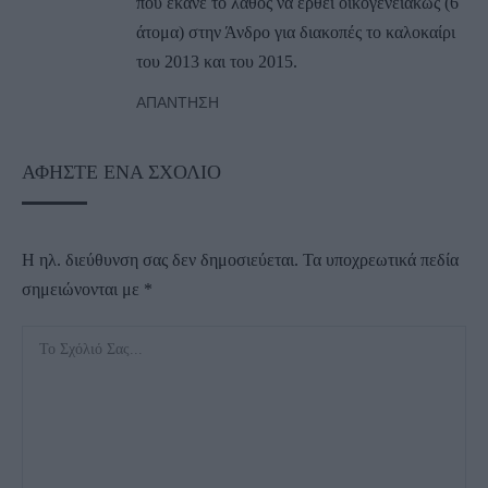
που έκανε το λάθος να έρθει οικογενειακώς (6
άτομα) στην Άνδρο για διακοπές το καλοκαίρι
του 2013 και του 2015.
ΑΠΆΝΤΗΣΗ
ΑΦΉΣΤΕ ΈΝΑ ΣΧΌΛΙΟ
Η ηλ. διεύθυνση σας δεν δημοσιεύεται.
Τα υποχρεωτικά πεδία
σημειώνονται με
*