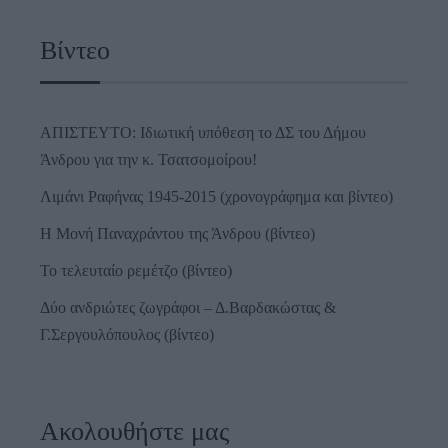
Βίντεο
ΑΠΙΣΤΕΥΤΟ: Ιδιωτική υπόθεση το ΔΣ του Δήμου
Άνδρου για την κ. Τσατσομοίρου!
Λιμάνι Ραφήνας 1945-2015 (χρονογράφημα και βίντεο)
Η Μονή Παναχράντου της Άνδρου (βίντεο)
Το τελευταίο ρεμέτζο (βίντεο)
Δύο ανδριώτες ζωγράφοι – Δ.Βαρδακώστας &
Γ.Σεργουλόπουλος (βίντεο)
Ακολουθήστε μας