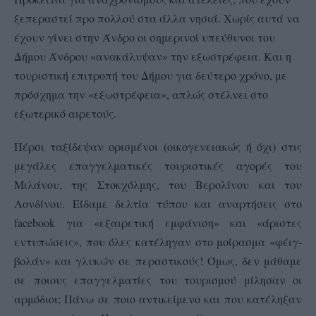
ξεπεραστεί προ πολλού στα άλλα νησιά. Χωρίς αυτά να
έχουν γίνει στην Άνδρο οι σημερινοί υπεύθυνοι του
Δήμου Άνδρου «ανακάλυψαν» την εξωστρέφεια. Και η
τουριστική επιτροπή του Δήμου για δεύτερο χρόνο, με
πρόσχημα την «εξωστρέφεια», απλώς στέλνει στο
εξωτερικό αιρετούς.
Πέρσι ταξίδεψαν ορισμένοι (οικογενειακώς ή όχι) στις
μεγάλες επαγγελματικές τουριστικές αγορές του
Μιλάνου, της Στοκχόλμης, του Βερολίνου και του
Λονδίνου. Είδαμε δελτία τύπου και αναρτήσεις στο
facebook
για «εξαιρετική εμφάνιση» και «άριστες
εντυπώσεις», που όλες κατέληγαν στο μοίρασμα «φέιγ-
βολάν» και γλυκών σε περαστικούς! Όμως, δεν μάθαμε
σε ποιους επαγγελματίες του τουρισμού μίλησαν οι
αρμόδιοι; Πάνω σε ποιο αντικείμενο και που κατέληξαν