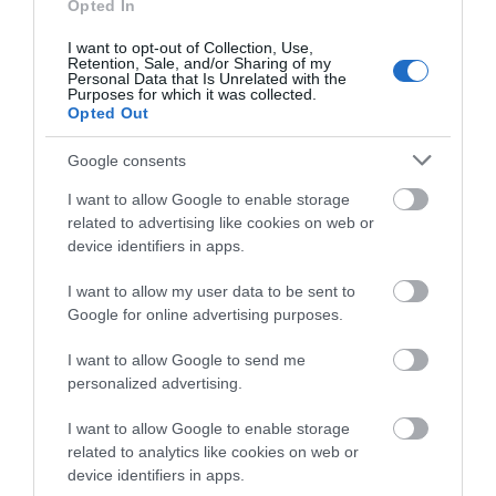
Opted In
ΤΩΡΑ ΤΟ ΑΣΤΕΡΙ ΤΟΥ ΤΟΥΡΙΣΜΟΥ Η
I want to opt-out of Collection, Use,
ΠΟΛΙΤΟΥ ΘΑ ΛΥΣΕΙ ΤΟ ΠΡΟΒΛΗΜΑ
Retention, Sale, and/or Sharing of my
Personal Data that Is Unrelated with the
ΕΙΝΑΙ ΑΕΤΟΠΟΥΛΟ ΦΑΙΝΕΤΑΙ.
Purposes for which it was collected.
Opted Out
ΑΠΆΝΤΗΣΗ
Google consents
Ο/Η
ΤΟ ΑΝΕΚΔΟΤΟ ΤΟΥ ΔΗΜΟΥ ΓΙΑ ΤΟΝ
I want to allow Google to enable storage
related to advertising like cookies on web or
ΤΟΥΡΙΣΜΟ!!!
device identifiers in apps.
15/02/2016 στις 07:50
I want to allow my user data to be sent to
ΑΝΕΚΔΟΤΟ Ο ΤΟΥΡΙΣΜΟΣ ΣΤΗΝ
Google for online advertising purposes.
ΑΝΔΡΟ!!!
I want to allow Google to send me
ΜΕ ΤΙ ΥΠΟΔΟΜΕΣ;;;;
personalized advertising.
ΜΕ ΤΙΜΕΣ ΣΤΑ ΚΑΤΑΣΤΗΜΑΤΑ ΣΙΤΙΣΗΣ
ΚΟΛΟΝΑΚΙΟΥ;;;
I want to allow Google to enable storage
related to analytics like cookies on web or
ΜΕ ΜΕΣΑ ΜΑΖΙΚΗΣ ΜΕΤΑΦΟΡΑΣ ΠΟΥ
device identifiers in apps.
ΔΕΝ ΥΠΑΡΧΟΥΝ ΠΑΡΑ ΜΟΝΟ ΤΙΣ ΩΡΕΣ