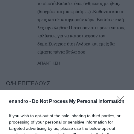
το σωστό.Εισαστε ένας άνθρωπος με ήθος.
(διαγράφεται μια φράση….) .Καθονται και οι
τρεις και σε κατηγορούν κύριε Βόσσο επειδή
λες την αληθεια.Πιστευουν οτι πρέπει να τους
καλύπτεις για να καταστρέφουν τον
δήμο.Συνεχισε έτσι Ανδρέα και εμείς θα
είμαστε πάντα δίπλα σου
ΑΠΆΝΤΗΣΗ
Ο/Η
ΕΠΙΤΕΛΟΥΣ
01/04/2016 στις 04:55
enandro -
Do Not Process My Personal Information
ΕΠΙΤΕΛΟΥΣ ΒΟΣΣΟ ΠΗΡΕΣ ΘΕΣΗ
ΑΠΕΝΑΝΤΙ ΣΕ ΑΥΤΟΥΣ ΠΟΥ ΕΧΟΥΝ
If you wish to opt-out of the sale, sharing to third parties, or
ΧΩΡΙΣΕΙ ΤΟ ΝΗΣΙ ΣΤΗ ΜΕΣΗ,
processing of your personal or sensitive information for
ΜΠΡΑΒΟ
targeted advertising by us, please use the below opt-out