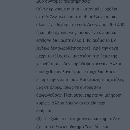
Δύο σύντομες παρατηρήσεις:
(α) Αν κρίνουμε από τα εκατοντάδες σχόλια
στο Εν Άνδρω ή και στο f/b μάλλον κάποιος
άλλος έχει διχάσει το νησί. Δεν γίνεται 300-400
ή και 500 σχόλια να γράφουν ένα όνομα και
εσείς να διαβάζετε άλλο!!! Κι ακόμα το Εν
Άνδρω δεν χωροθέτησε ποτέ. Από την αρχή
μέχρι το τέλος είχε μια στάση στο θέμα της
χωροθέτησης. Δεν κορόιδεψε κανέναν. Άλλοι
υποσχέθηκαν λαγούς με πετραχήλια. Εμείς
είπαμε την γνώμη μας. Και ανοίξαμε τις στήλες
μας σε όλους. Ιδίως σε αυτούς που
διαφωνούσαν. Γιατί αυτοί έπρεπε να μιλήσουν
κυρίως. Αλλού λοιπόν τα αστεία περί
διαίρεσης.
(β) Το εξώδικο δεν σημαίνει δικαστήριο. Δεν
έχει συντελεστεί αδίκημα “επειδή” και