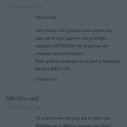
31/03/2016 στις 10:30
Προς Eleos,
Άντε στείλε ένα εξώδικο στον ευατόν σου,
μιας και το έχεις φρέσκο, και μετά βρες
κηροζίνη-ΠΡΟΣΟΧΗ όχι πετρέλαιο και
ετοίμασε το ελικοπτεράκι!
Βάλε μπόλικο καύσιμο όμως γιατί η διαδρομή
θα είναι ΜΕΓΑΛΗ.
ΑΠΆΝΤΗΣΗ
Ο/Η
Όλοι μαζί
31/03/2016 στις 10:30
Το κείμενό σου δηλώνει και το ήθος σου.
Μπράβο για το θάρρος σου και μην δίνεις