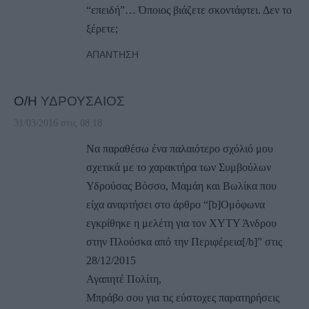
“επειδή”… Όποιος βιάζετε σκοντάφτει. Δεν το
ξέρετε;
ΑΠΆΝΤΗΣΗ
Ο/Η
ΥΔΡΟΥΣΑΙΟΣ
31/03/2016 στις 08:18
Να παραθέσω ένα παλαιότερο σχόλιό μου
σχετικά με το χαρακτήρα των Συμβούλων
Υδρούσας Βόσσο, Μαμάη και Βωλίκα που
είχα αναρτήσει στο άρθρο “[b]Ομόφωνα
εγκρίθηκε η μελέτη για τον ΧΥΤΥ Άνδρου
στην Πλούσκα από την Περιφέρεια[/b]” στις
28/12/2015
Αγαπητέ Πολίτη,
Μπράβο σου για τις εύστοχες παρατηρήσεις