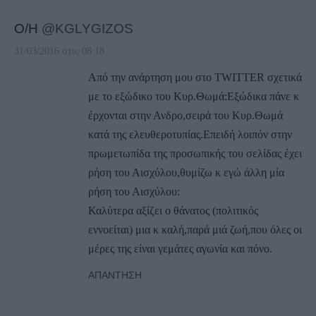
Ο/Η
@KGLYGIZOS
31/03/2016 στις 08:18
Από την ανάρτηση μου στο TWITTER σχετικά
με το εξώδικο του Κυρ.Θωμά:Εξώδικα πάνε κ
έρχονται στην Ανδρο,σειρά του Κυρ.Θωμά
κατά της ελευθεροτυπίας.Επειδή λοιπόν στην
πρωμετωπίδα της προσωπικής του σελίδας έχει
ρήση του Αισχύλου,θυμίζω κ εγώ άλλη μία
ρήση του Αισχύλου:
Καλύτερα αξίζει ο θάνατος (πολιτικός
εννοείται) μια κ καλή,παρά μιά ζωή,που όλες οι
μέρες της είναι γεμάτες αγωνία και πόνο.
ΑΠΆΝΤΗΣΗ