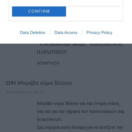
εσύ.
CONFIRM
Και μαζί με τον κ. Βόσσο θα είμαστε και εμείς
οι Ανδριώτες μαζί του, πολλοί Ανδριώτες
Κούλη που όταν μας δεις θα ξαναπείς “Αν ειναι
Data Deletion
Data Access
Privacy Policy
δυνατον…”.
“Τι θα ακουσουμε ακομα..” Κούλη από σένα;
ΠΑΡΑΙΤΗΣΟΥ
ΑΠΆΝΤΗΣΗ
Ο/Η
Μπράβο κύριε Βόσσο
01/04/2016 στις 04:54
Μπράβο κύριε Βόσσο για την έντιμη στάση
σας και για την τήρηση των προεκλογικών σας
δεσμεύσεων.
Σας εύχομαι καλή δύναμη για να αντέξετε την