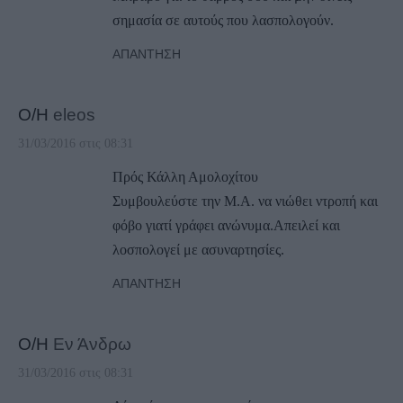
σημασία σε αυτούς που λασπολογούν.
ΑΠΆΝΤΗΣΗ
Ο/Η
eleos
31/03/2016 στις 08:31
Πρός Κάλλη Αμολοχίτου
Συμβουλεύστε την Μ.Α. να νιώθει ντροπή και
φόβο γιατί γράφει ανώνυμα.Απειλεί και
λοσπολογεί με ασυναρτησίες.
ΑΠΆΝΤΗΣΗ
Ο/Η
Εν Άνδρω
31/03/2016 στις 08:31