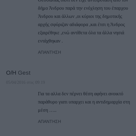
δήμο Άνδρου παρά την ενόχληση του έπαρχου
Άνδρου και άλλων ,οι κύριοι της δημοτικής
αρχής σφύριζαν αδιάφορα ,και έτσι η Άνδρος
εξαιρέθηκε ,ενώ αντίθετα όλα τα άλλα νησιά
εντάχθηκαν .
ΑΠΆΝΤΗΣΗ
Ο/Η
Gest
05/04/2016 στις 09:19
Για τα αλλα δεν πέρνει θέση αφήνει ανοικτό
παράθυρο γιατι υπαρχει και η αντιδημαρχία στη
μέση …..
ΑΠΆΝΤΗΣΗ