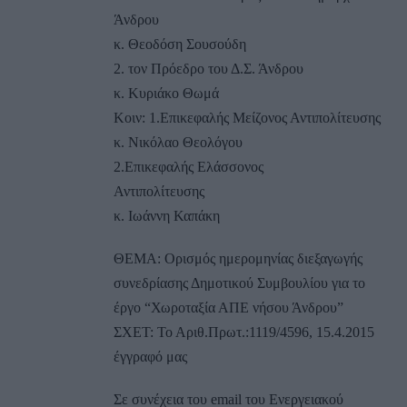
Άνδρου
κ. Θεοδόση Σουσούδη
2. τον Πρόεδρο του Δ.Σ. Άνδρου
κ. Κυριάκο Θωμά
Κοιν: 1.Επικεφαλής Μείζονος Αντιπολίτευσης
κ. Νικόλαο Θεολόγου
2.Επικεφαλής Ελάσσονος
Αντιπολίτευσης
κ. Ιωάννη Καπάκη
ΘΕΜΑ: Ορισμός ημερομηνίας διεξαγωγής
συνεδρίασης Δημοτικού Συμβουλίου για το
έργο “Χωροταξία ΑΠΕ νήσου Άνδρου”
ΣΧΕΤ: Το Αριθ.Πρωτ.:1119/4596, 15.4.2015
έγγραφό μας
Σε συνέχεια του email του Ενεργειακού