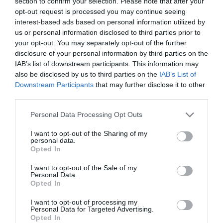
section to confirm your selection. Please note that after your
ΜΠΡΑΒΟ
opt-out request is processed you may continue seeing
ΜΠΡΑΒΟ
interest-based ads based on personal information utilized by
ΜΠΡΑΒΟ
us or personal information disclosed to third parties prior to
your opt-out. You may separately opt-out of the further
ΜΠΡΑΒΟ
disclosure of your personal information by third parties on the
ΜΠΡΑΒΟ
IAB’s list of downstream participants. This information may
ΜΠΡΑΒΟ
also be disclosed by us to third parties on the
IAB’s List of
ΜΠΡΑΒΟ
Downstream Participants
that may further disclose it to other
third parties.
ΜΠΡΑΒΟ
ΜΠΡΑΒΟ
Please note that this website/app uses one or more Google
Personal Data Processing Opt Outs
services and may gather and store information including but
ΜΠΡΑΒΟ
not limited to your visit or usage behaviour. You may click to
I want to opt-out of the Sharing of my
ΜΠΡΑΒΟ
personal data.
grant or deny consent to Google and its third-party tags to
Opted In
ΜΠΡΑΒΟ
use your data for below specified purposes in below Google
consent section.
ΜΠΡΑΒΟ
I want to opt-out of the Sale of my
Personal Data.
ΜΠΡΑΒΟ
Opted In
ΜΠΡΑΒΟ
I want to opt-out of processing my
ΜΠΡΑΒΟ
Personal Data for Targeted Advertising.
Opted In
ΜΠΡΑΒΟ