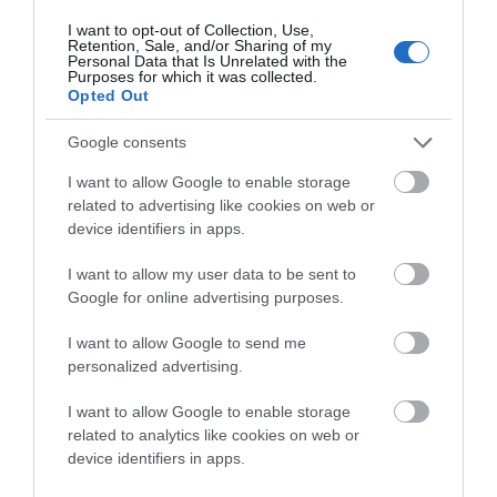
ΜΠΡΑΒΟ
I want to opt-out of Collection, Use,
Retention, Sale, and/or Sharing of my
ΜΠΡΑΒΟ
Personal Data that Is Unrelated with the
Purposes for which it was collected.
ΜΠΡΑΒΟ
Opted Out
ΜΠΡΑΒΟ
ΜΠΡΑΒΟ
Google consents
ΚΑΙ ΤΟ 24 ΜΠΡΑΒΟ
I want to allow Google to enable storage
related to advertising like cookies on web or
ΑΠΆΝΤΗΣΗ
device identifiers in apps.
I want to allow my user data to be sent to
Ο/Η
Για τον Guest - Γιωργος
Google for online advertising purposes.
01/04/2016 στις 04:54
I want to allow Google to send me
Για τον Guest – Γιωργος
personalized advertising.
Να δεις Κούλη που θα έχει το θάρρος ο κ.
I want to allow Google to enable storage
Βόσσος να πάει στο δικαστήριο να στηρίξει
related to analytics like cookies on web or
αυτόν τον Δημοσιογράφο που επιτέλους
device identifiers in apps.
ενημερώνει το νησί και δεν το διχάζει όπως