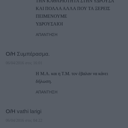
ΤΗΝ ΚΑΘΑΡΙΟΤΗΤΑ ΣΤΗΝ ΥΔΡΟΥΣΑ
ΚΑΙ ΠΟΛΛΑ ΑΛΛΑ ΠΟΥ ΤΑ ΞΕΡΕΙΣ
ΠΕΙΜΕΝΟΥΜΕ
ΥΔΡΟΥΣΑΙΟΙ
ΑΠΆΝΤΗΣΗ
Ο/Η
Συμπέρασμα.
06/04/2016 στις 16:01
Η Μ.Α. και η Τ.Μ. τον έβαλαν να κάνει
δήλωση.
ΑΠΆΝΤΗΣΗ
Ο/Η
vathi larigi
06/04/2016 στις 04:22