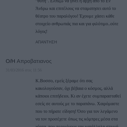
“θύτη”. Ελπίζω να γίνει η αρχή από το Εν
Άνδρω και επιτέλους να σταματησει αυτό το
θέατρο του παραλόγου! Έχουμε χάσει κάθε
στοιχείο ανθρωπιάς πια και για φιλότιμο..ούτε
λόγος!
ΑΠΆΝΤΗΣΗ
Ο/Η
Απροβατιανος
31/03/2016 στις 11:56
Κ.Βοσσο, εμείς ξέραμε ότι σας
κακολογούσαν, όχι βέβαια ο κόσμος, αλλά
κάποιοι επιτήδειοι. Κι αν έχετε συμπαρασταθεί
εσείς σε αυτούς με το παραπάνω. Χαιρόμαστε
που το πήρατε είδηση! Όσο για τον λεγάμενο
να τον προσέχετε όπως τις κόμπρες μέσα στα
χόρτα, που περιμένουν την κατάλληλη στιγμή