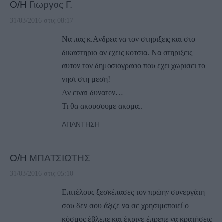
Ο/Η
Γιωργος Γ.
31/03/2016 στις 08:17
Να πας κ.Ανδρεα να τον στηριξεις και στο
δικαστηριο αν εχεις κοτσια. Να στηριξεις
αυτον τον δημοσιογραφο που εχει χωρισει το
νησι στη μεση!
Αν ειναι δυνατον…
Τι θα ακουσουμε ακομα..
ΑΠΆΝΤΗΣΗ
Ο/Η
ΜΠΑΤΣΙΩΤΗΣ
31/03/2016 στις 05:10
Επιτέλους ξεσκέπασες τον πρώην συνεργάτη
σου δεν σου άξιζε να σε χρησιμοποιεί ο
κόσμος έβλεπε και έκρινε έπρεπε να κρατήσεις