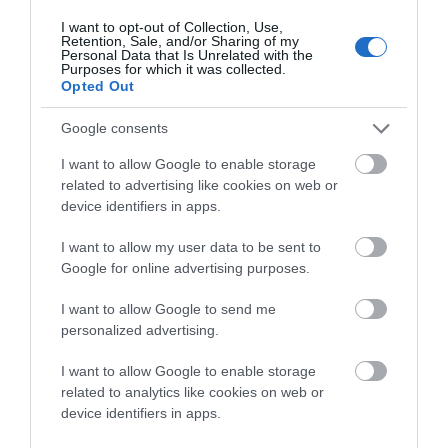
απασχολεί από χρόνια όταν άρχισαν όλοι να
I want to opt-out of Collection, Use,
διαπιστώνουν ότι τα νερά της Άνδρου «χάλαγαν».
Retention, Sale, and/or Sharing of my
Personal Data that Is Unrelated with the
Άρχισαν να γίνονται ακατάλληλα ως πόσιμα, που από
Purposes for which it was collected.
χιλιετίες ήταν, στο χωριό μου τον Αμμόλοχο αλλά και
Opted Out
στα Αποίκια και σε πολλά άλλα διαφορετικά μέρη του
Google consents
νησιού!
I want to allow Google to enable storage
related to advertising like cookies on web or
Φαίνεται ότι ο άνθρωπος ως παράμετρος είναι
device identifiers in apps.
σημαντικός παράγων! Αλλά γιατί; Πως; Για να
καταλάβουμε πρέπει να ακούσουμε ως αρχή
I want to allow my user data to be sent to
Google for online advertising purposes.
τουλάχιστον λίγα και σωστά πράγματα για την
Υδρογεωλογία αλλά και την Γεωλογία του τόπου και
I want to allow Google to send me
από υπεύθυνα χείλη.
Να αρχίσουμε συλλογικά να
personalized advertising.
αντιλαμβανόμαστε τι γίνεται.
Αν τα μπλέξουμε όλα
I want to allow Google to enable storage
μαζί (υδρογεωλογία, ΧΥΤΥ, προβληματικές πηγές, βαρέα
related to analytics like cookies on web or
μέταλλα, οργανικοί ρύποι, κλπ) δεν θα κάνουμε
device identifiers in apps.
τίποτα! Αποτέλεσμα φοβάμαι ότι θα είναι η ονομασία