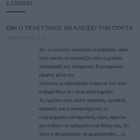
1
ΣΧΌΛΙΟ
Ο/Η
Ο ΤΕΛΕΥΤΑΙΟΣ ΝΑ ΚΛΕΙΣΕΙ ΤΗΝ ΠΟΡΤΑ
31/08/2016 στις 16:18
Δεν το κλείνετε καλύτερα το μαγαζάκι, αφού
ούτε κανείις το υπολογίζει ούτε η μεγάλη
πλειοψηφία των Ανδριωτών Επιστημόνων
είμαστε μέλη του.
Άλλωστε η ευθυνόφοβη στάση σε ένα τόσο
σοβαρό θέμα δεν είναι καλό σημάδι!
Ας ερχόταν όλοι, απλοί ακροατές, εμπαθείς
ακροατές και ο συγκροτημένος, με
επιχειρήματα επιστημονικός λόγος αρκούσε
για να βάλει τα πράγματα στην θέση τους. Εν
τέλει τι θα μπορούσε να αμφισβητηθεί….η