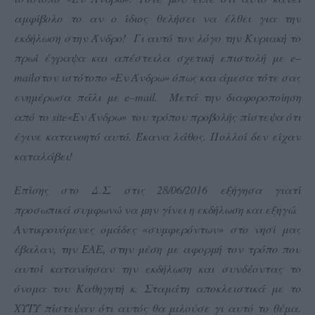
αμφίβολο το αν ο ίδιος θελήσει να έλθει για την
εκδήλωση στην Άνδρο! Γι αυτό τον λόγο την Κυριακή το
πρωί έγραψα και απέστειλα σχετική επιστολή με
e
–
mail
στον ιστότοπο «Εν Άνδρω» όπως και άμεσα τότε σας
ενημέρωσα πάλι με
e
–
mail
. Μετά την διαφοροποίηση
από το
site
«Εν Άνδρω» του τρόπου προβολής πίστεψα ότι
έγινε κατανοητό αυτό. Έκανα λάθος. Πολλοί δεν είχαν
καταλάβει!
Επίσης στο Δ.Σ. στις 28/06/2016 εξήγησα γιατί
προσωπικά συμφωνώ να μην γίνει η εκδήλωση και εξηγώ.
Αντικρουόμενες ομάδες «συμφερόντων» στο νησί μας
έβαλαν, την ΕΑΕ, στην μέση με αφορμή τον τρόπο που
αυτοί κατανόησαν την εκδήλωση και συνδέοντας το
όνομα του Καθηγητή κ. Σταμάτη αποκλειστικά με το
ΧΥΤΥ πίστεψαν ότι αυτός θα μιλούσε γι αυτό το θέμα.