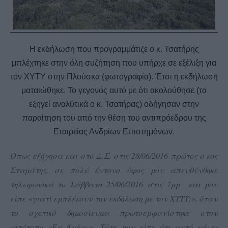
Η εκδήλωση που προγραμμάτιζε ο κ. Τσατήρης
μπλέχτηκε στην όλη συζήτηση που υπήρχε σε εξέλιξη για
τον ΧΥΤΥ στην Πλούσκα (φωτογραφία). Έτσι η εκδήλωση
ματαιώθηκε. Το γεγονός αυτό με ότι ακολούθησε (τα
εξηγεί αναλύτικά ο κ. Τσατήρας) οδήγησαν στην
παραίτηση του από την θέση του αντιπρόεδρου της
Εταιρείας Ανδρίων Επιστημόνων.
Όπως εξήγησα και στο Δ.Σ. στις 28/06/2016 πρώτος ο κος
Σταμάτης, σε πολύ έντονο ύφος μου απευθύνθηκε
τηλεφωνικά το Σάββατο 25/06/2016 στις 7μμ και μου
είπε «γιατί εμπλέκουν την εκδήλωση με τον ΧΥΤΥ;», όταν
το σχετικό δημοσίευμα πρωτοεμφανίστηκε στον
ιστότοπο «Εν Άνδρω».
Τότε μου είπε ότι αυτό κάνει