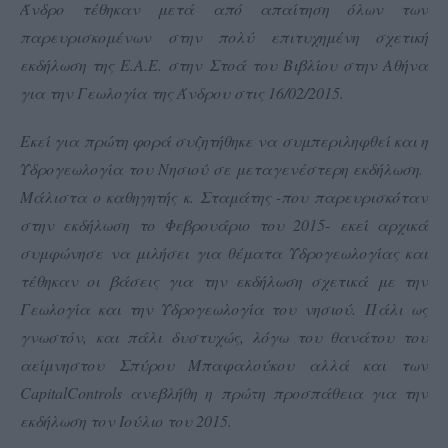
Άνδρο τέθηκαν μετά από απαίτηση όλων των
παρευρισκομένων στην πολύ επιτυχημένη σχετική
εκδήλωση της Ε.Α.Ε. στην Στοά του Βιβλίου στην Αθήνα
για την Γεωλογία της Άνδρου στις 16/02/2015.
Εκεί για πρώτη φορά συζητήθηκε να συμπεριληφθεί και η
Υδρογεωλογία του Νησιού σε μεταγενέστερη εκδήλωση.
Μάλιστα ο καθηγητής κ. Σταμάτης -που παρευρισκόταν
στην εκδήλωση το Φεβρουάριο του 2015- εκεί αρχικά
συμφώνησε να μιλήσει για θέματα Υδρογεωλογίας και
τέθηκαν οι βάσεις για την εκδήλωση σχετικά με την
Γεωλογία και την Υδρογεωλογία του νησιού.
Πάλι ως
γνωστόν, και πάλι δυστυχώς, λόγω του θανάτου του
αείμνηστου Σπύρου Μπαφαλούκου αλλά και των
Capital
Controls
ανεβλήθη η πρώτη προσπάθεια για την
εκδήλωση τον Ιούλιο του 2015.