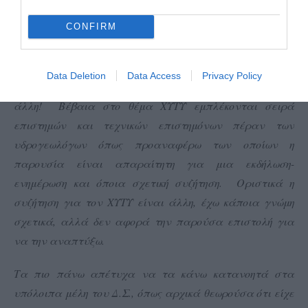
«Υδρούσα» θα ακούγεται ως χαριτολόγημα, πιθανά σε
CONFIRM
λίγα χρόνια.
Να τονίσω ξανά ότι ο ΧΥΤΥ είναι μια άλλη υπόθεση!
Data Deletion
Data Access
Privacy Policy
Συνδέεται με την Υδρογεωλογία της Άνδρου, αλλά είναι
άλλη! Βέβαια στο θέμα ΧΥΤΥ εμπλέκονται σειρά
επιστημών και τεχνικών επιστημόνων πέραν των
υδρογεωλόγων όπως προαναφέρω των οποίων η
παρουσία είναι απαραίτητη για μια εκδήλωση-
ενημέρωση και όποια σχετική συζήτηση. Οριστικά η
συζήτηση για τον ΧΥΤΥ είναι άλλη, έχω κάποια γνώμη
σχετικά, αλλά δεν αφορά την παρούσα επιστολή για
να την αναπτύξω.
Τα πιο πάνω απέτυχα να τα κάνω κατανοητά στα
υπόλοιπα μέλη του Δ.Σ., όπως αρχικά θεωρούσα ότι είχε