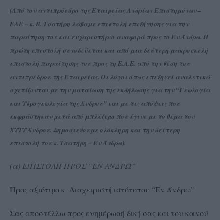
(Από τον αντιπρόεδρο της Εταιρείας Ανδρίων Επιστημόνων –
ΕΑΕ – κ. Β. Τσατήρη λάβαμε επιστολή επεξήγησης για την
παραίτηση του και ευχαριστήριο αναφορά προς το Εν Άνδρω. Η
πρώτη επιστολή συνοδεύεται και από μια δεύτερη μακροσκελή
επιστολή παραίτησης του προς τη Ε.Α.Ε. από την θέση του
αντιπρέδρου της Εταιρείας. Οι λόγοι όπως επεξηγεί αναλυτικά
σχετίζονται με την ματαίωση της εκδήλωσης για την “Γεωλογία
και Υδρογεωλογία της Άνδρου” και με τις απόψεις που
εκφράστηκαν μετά από μπλέξιμο που έγινε με το θέμα του
ΧΥΤΥ Άνδρου. Δημοσιεύουμε ολόκληρη και την δεύτερη
επιστολή του κ. Τσατήρη – Εν Άνδρω).
(α) ΕΠΙΣΤΟΛΗ ΠΡΟΣ “ΕΝ ΑΝΔΡΩ”
Προς αξιότιμο κ. Διαχειριστή ιστότοπου “Εν Άνδρω”
Σας αποστέλλω προς ενημέρωσή δική σας και του κοινού