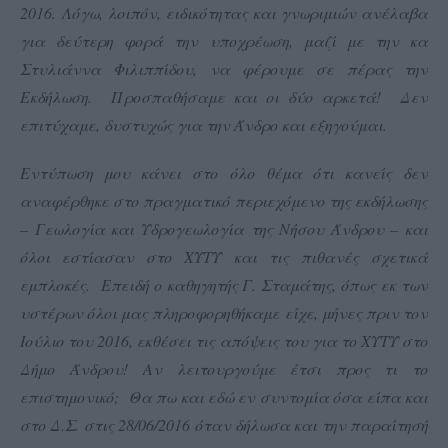
2016.
Λόγω, λοιπόν, ειδικότητας και γνωριμιών ανέλαβα
για δεύτερη φορά την υποχρέωση, μαζί με την κα
Στυλιάννα Φιλιππίδου, να φέρουμε σε πέρας την
Εκδήλωση. Προσπαθήσαμε και οι δύο αρκετά! Δεν
επιτύχαμε, δυστυχώς για την Άνδρο και εξηγούμαι.
Εντύπωση μου κάνει στο όλο θέμα ότι κανείς δεν
αναφέρθηκε στο πραγματικό περιεχόμενο της εκδήλωσης
– Γεωλογία και Υδρογεωλογία της Νήσου Άνδρου – και
όλοι εστίασαν στο ΧΥΤΥ και τις πιθανές σχετικά
εμπλοκές. Επειδή ο καθηγητής Γ. Σταμάτης, όπως εκ των
υστέρων όλοι μας πληροφορηθήκαμε είχε, μήνες πριν τον
Ιούλιο του 2016, εκθέσει τις απόψεις του για το ΧΥΤΥ στο
Δήμο Άνδρου!
Αν λειτουργούμε έτσι προς τι το
επιστημονικό; Θα πω και εδώ εν συντομία όσα είπα και
στο Δ.Σ. στις 28/06/2016 όταν δήλωσα και την παραίτησή