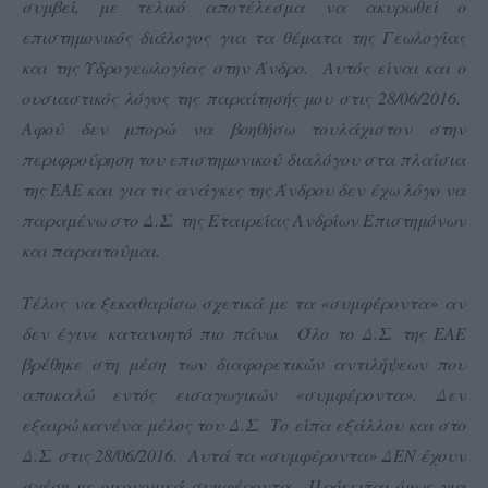
συμβεί, με τελικό αποτέλεσμα να ακυρωθεί ο
επιστημονικός διάλογος για τα θέματα της Γεωλογίας
και της Υδρογεωλογίας στην Άνδρο. Αυτός είναι και ο
ουσιαστικός λόγος της παραίτησής μου στις 28/06/2016.
Αφού δεν μπορώ να βοηθήσω τουλάχιστον στην
περιφρούρηση του επιστημονικού διαλόγου στα πλαίσια
της ΕΑΕ και για τις ανάγκες της Άνδρου δεν έχω λόγο να
παραμένω στο Δ.Σ. της Εταιρείας Ανδρίων Επιστημόνων
και παραιτούμαι.
Τέλος να ξεκαθαρίσω σχετικά με τα «συμφέροντα» αν
δεν έγινε κατανοητό πιο πάνω. Όλο το Δ.Σ. της ΕΑΕ
βρέθηκε στη μέση των διαφορετικών αντιλήψεων που
αποκαλώ εντός εισαγωγικών «συμφέροντα». Δεν
εξαιρώ κανένα μέλος του Δ.Σ. Το είπα εξάλλου και στο
Δ.Σ. στις 28/06/2016. Αυτά τα «συμφέροντα» ΔΕΝ έχουν
σχέση με οικονομικά συμφέροντα.
Πρόκειται όμως για