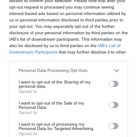
section to confirm your selection. Please note that after your
παγκοσμίως.
Τυχαίνει να είναι και ο μόνος καθηγητής
opt-out request is processed you may continue seeing
Πανεπιστημίου με αντικείμενο την Υδρογεωλογία στην
interest-based ads based on personal information utilized by
Αθήνα. Επίσης πριν από περίπου 3 χρόνια
us or personal information disclosed to third parties prior to
your opt-out. You may separately opt-out of the further
πληροφορήθηκα ότι εποπτεύει διδακτορική διατριβή για
disclosure of your personal information by third parties on the
την ποιότητα των νερών στην Άνδρο. Αυτά με οδήγησαν,
IAB’s list of downstream participants. This information may
όπως από τότε εξήγησα, πριν 1,5 χρόνο στο Δ.Σ. της ΕΑΕ
also be disclosed by us to third parties on the
IAB’s List of
Downstream Participants
that may further disclose it to other
να τον προτείνω ως ομιλητή για το θέμα στην Άνδρο!
Αν
third parties.
κάποιοι διακρίνουν σκοπιμότητες, κυριολεκτικά είναι
Please note that this website/app uses one or more Google
Personal Data Processing Opt Outs
δικό τους πρόβλημα! Δεν μετανιώνω και αν πάλι με
services and may gather and store information including but
καλούσαν να βοηθήσω σε μια σχετική εκδήλωση στην
not limited to your visit or usage behaviour. You may click to
I want to opt-out of the Sharing of my
personal data.
Άνδρο για την Υδρογεωλογία του Νησιού πάλι τους
grant or deny consent to Google and its third-party tags to
Opted In
use your data for below specified purposes in below Google
ίδιους ομιλητές θα πρότεινα ως τους πλέον
consent section.
I want to opt-out of the Sale of my
κατάλληλους!
Personal Data.
Opted In
Όπως αρχικά και τώρα πιστεύω ότι μια τέτοια εκδήλωση
I want to opt-out of processing my
είναι καίριας σημασίας για την Άνδρο. Αυτό με
Personal Data for Targeted Advertising.
Opted In