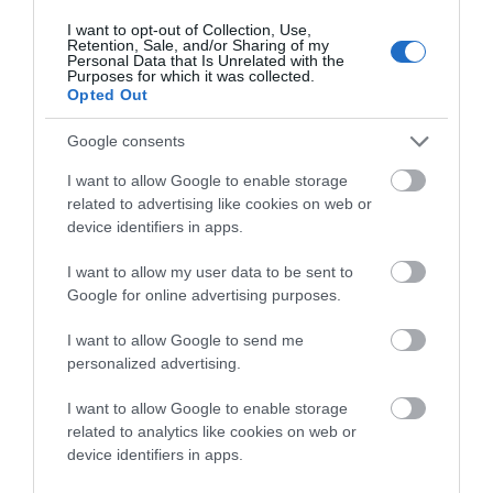
Ο/Η
ΥΔΡΟΥΣΑΙΟΣ
I want to opt-out of Collection, Use,
Retention, Sale, and/or Sharing of my
07/09/2016 στις 07:37
Personal Data that Is Unrelated with the
Purposes for which it was collected.
ΦΙΛΟΠΡΟΟΔΕ ΣΥΓΧΑΡΗΤΗΡΙΑ ΓΙΑ ΤΗΝ
Opted Out
ΕΥΓΕΝΙΚΗ ΕΠΙΣΤΟΛΗ ΠΟΥ ΣΤΕΙΛΑΤΕ
Google consents
ΔΙΑΜΑΡΤΥΡΙΑΣ ΝΤΡΟΠΗ ΤΟΥΣ ΝΑ
ΣΥΜΠΕΡΙΦΕΡΟΝΤΑΙ ΕΤΣΙ ΣΕ ΕΝΑΝ
I want to allow Google to enable storage
related to advertising like cookies on web or
ΑΝΘΡΩΠΟ ΣΑΝ ΤΟΝ ΔΑΡΔΑΝΟ
device identifiers in apps.
ΓΑΥΡΙΩΤΕΣ ΚΑΜΑΡΩΣΤΕ ΤΟΝ
ΣΟΥΣΟΥΔΗ ΚΑΙ ΤΗΝ ΠΑΡΕΑ ΤΟΥ ΔΕΝ
I want to allow my user data to be sent to
Google for online advertising purposes.
ΒΛΕΠΕΤΕ ΟΤΙ ΔΕΝ ΘΕΛΟΥΝ
ΠΟΛΙΤΙΣΤΙΚΟ ΚΕΝΤΡΟ ΤΟ ΓΑΥΡΙΟ ΤΟ
I want to allow Google to send me
ΘΕΛΟΥΝ ΜΟΝΟ ΒΡΩΜΟΛΙΜΑΝΟ
personalized advertising.
ΠΡΟΣΚΥΝΗΣΤΕ ΤΟΥΣ
I want to allow Google to enable storage
ΑΠΆΝΤΗΣΗ
related to analytics like cookies on web or
device identifiers in apps.