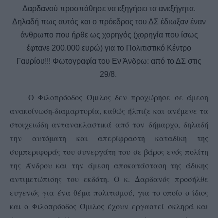
Δαρδανού προσπάθησε να εξηγήσει τα ανεξήγητα.
Δηλαδή πως αυτός και ο πρόεδρος του ΔΣ έδιωξαν έναν
άνθρωπο που ήρθε ως χορηγός
(χορηγία που ίσως
έφτανε 200.000 ευρώ) για
το Πολιτιστικό Κέντρο
Γαυρίου!!! Φωτογραφία του Εν Άνδρω: από το ΔΣ στις
29/8.
Ο Φιλοπρόοδος Όμιλος δεν προχώρησε σε άμεση
ανακοίνωση-διαμαρτυρία, καθώς ήλπιζε και ανέμενε τα
στοιχειώδη αντανακλαστικά από τον δήμαρχο, δηλαδή
την αυτόματη και απερίφραστη καταδίκη της
συμπεριφοράς του συνεργάτη του σε βάρος ενός πολίτη
της Άνδρου και την άμεση αποκατάσταση της άδικης
αντιμετώπισης του εκδότη. Ο κ. Δαρδανός προσήλθε
ευγενώς για ένα θέμα πολιτισμού, για το οποίο ο ίδιος
και ο Φιλοπρόοδος Όμιλος έχουν εργαστεί σκληρά και