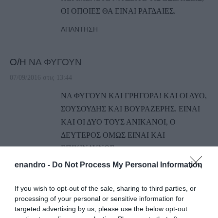
ΟΙ ΟΠΟΙΕΣ ΘΑ ΕΙΝΑΙ ΡΑΓΔΑΙΕΣ.
ΑΠΆΝΤΗΣΗ
Ο/Η
ΝΑ ΦΥΓΟΥΝ
07/09/2016 στις 13:44
ΝΑ ΦΥΓΟΥΝ ΚΑΙ ΓΡΗΓΟΡΑ! ΚΑΙ ΟΙ ΔΥΟ,
ΣΟΥΣΟΥΔΗΣ ΚΑΙ ΒΟΥΡΑΖΕΡΗΣ. ΕΙΝΑΙ
ΚΑΙ ΟΙ ΔΥΟ ΤΟΥΣ ΑΝΙΚΑΝΟΙ, Ο
ΔΕΥΤΕΡΟΣ ΟΜΩΣ ΕΙΝΑΙ ΚΑΙ
ΕΠΙΚΙΝΔΥΝΟΣ.
enandro -
Do Not Process My Personal Information
ΑΠΆΝΤΗΣΗ
If you wish to opt-out of the sale, sharing to third parties, or
Ο/Η
ΜΑΜΑΚΙΑΣ ΔΗΜΟΤΙΚΟΥ - ΓΥΜΝΑΣΙΟΥ
processing of your personal or sensitive information for
targeted advertising by us, please use the below opt-out
και ακόμα και ΛΥΚΕΙΟΥ