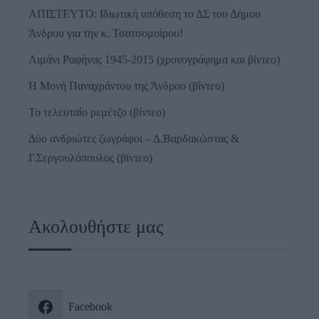
ΑΠΙΣΤΕΥΤΟ: Ιδιωτική υπόθεση το ΔΣ του Δήμου
Άνδρου για την κ. Τσατσομοίρου!
Λιμάνι Ραφήνας 1945-2015 (χρονογράφημα και βίντεο)
Η Μονή Παναχράντου της Άνδρου (βίντεο)
Το τελευταίο ρεμέτζο (βίντεο)
Δύο ανδριώτες ζωγράφοι – Δ.Βαρδακώστας &
Γ.Σεργουλόπουλος (βίντεο)
Ακολουθήστε μας
Facebook