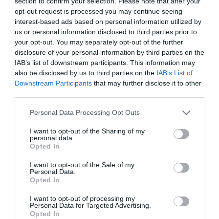
section to confirm your selection. Please note that after your
07/09/2016 στις 07:38
opt-out request is processed you may continue seeing
interest-based ads based on personal information utilized by
Ο Μπάλας βγάζει απωθημένα από τα παιδικά
us or personal information disclosed to third parties prior to
του χρόνια. Μιλάμε για πολλά κόμπλεξ! Τα
your opt-out. You may separately opt-out of the further
disclosure of your personal information by third parties on the
ανέχεστε, τον ανέχεστε και δεν μπορώ να
IAB’s list of downstream participants. This information may
καταλάβω γιατί!
also be disclosed by us to third parties on the
IAB’s List of
Τι σας προσφέρει κύριε δήμαρχε?
Downstream Participants
that may further disclose it to other
third parties.
Μυαλό?
Διπλωματία?
Please note that this website/app uses one or more Google
Personal Data Processing Opt Outs
Πολιτική?
services and may gather and store information including but
not limited to your visit or usage behaviour. You may click to
I want to opt-out of the Sharing of my
……….?
personal data.
grant or deny consent to Google and its third-party tags to
Opted In
Τι στον άνεμο σας προσφέρει κύριε δήμαρχε?
use your data for below specified purposes in below Google
Αν μπορείτε να καταλάβετε, πρέπει ή να
consent section.
I want to opt-out of the Sale of my
Personal Data.
τοποθετηθείτε ή να παραιτηθείτε!
Opted In
ΑΠΆΝΤΗΣΗ
I want to opt-out of processing my
Personal Data for Targeted Advertising.
Opted In