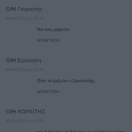
Ο/Η
Γαυριοτης
08/09/2016 στις 05:43
Να τους χαίρεστε
ΑΠΆΝΤΗΣΗ
Ο/Η
Ερώτηση.
08/09/2016 στις 05:05
Πότε τα μαζεύει ο Σουσούδης;
ΑΠΆΝΤΗΣΗ
Ο/Η
ΧΩΡΑΙΤΗΣ
08/09/2016 στις 05:04
τον Λάσκαρη για Δήμαρχο ας γελάσουμε πόσο