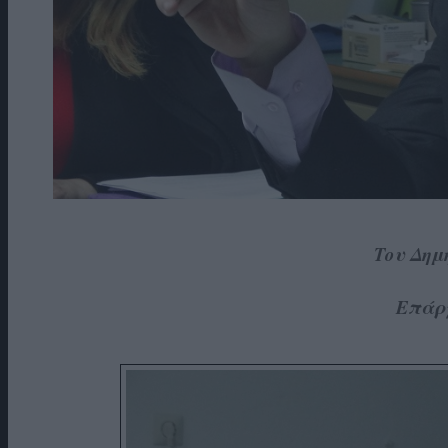
Του Δημ
Επάρ