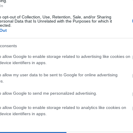
ing.
In
δρολογική μελέτη το συντομότερο δυνατόν στο ΠΕΣΠΑ
o opt-out of Collection, Use, Retention, Sale, and/or Sharing
ersonal Data that Is Unrelated with the Purposes for which it
λλοντικών όρων του έργου.
lected.
Out
οντικών όρων προτείνω να επιλεγεί το Μετσόβιο
ωτρήσεων της περιοχής χωροθέτησης. Έτσι ώστε να
consents
ία των αποτελεσμάτων για την ορθή αξιολόγηση του
o allow Google to enable storage related to advertising like cookies on
evice identifiers in apps.
τελεσμάτων των γεωτρήσεων με την συμμετοχή και των
o allow my user data to be sent to Google for online advertising
άπαντες θα αποδεχτούν τα όποια αποτελέσματα των
s.
to allow Google to send me personalized advertising.
o allow Google to enable storage related to analytics like cookies on
οση των οποιοδήποτε αποτελεσμάτων, καταθέτω την
evice identifiers in apps.
 του Μπατσίου με άλλα μέσα, στην περίπτωση ύπαρξης
έτησης του ΧΥΤΥ στην Πλούσκα. Η θέση μου αυτή έχει