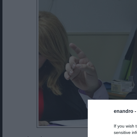
enandro 
If you wish 
sensitive in