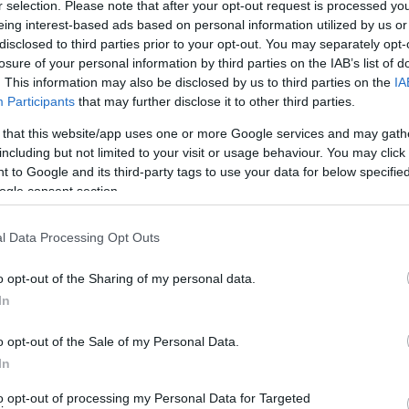
 νησιού μας, αυτό της διαχείρισης των απορριμμάτων,
r selection. Please note that after your opt-out request is processed y
eing interest-based ads based on personal information utilized by us or
ιγωρία ξεπερνώντας την αδράνεια που τόσα χρόνια μας
disclosed to third parties prior to your opt-out. You may separately opt-
ν του τόπου, που είναι η χωροθέτηση του ΧΥΤΥ
losure of your personal information by third parties on the IAB’s list of
ι τα χρήματα σε μια χρεοκοπημένη Ελλάδα δεν είναι
. This information may also be disclosed by us to third parties on the
IA
Participants
that may further disclose it to other third parties.
ης τόσ
o
σημαντικών και υψηλού προϋπολογισμού έργων
ικά η τελευταία μας ευκαιρία.
 that this website/app uses one or more Google services and may gath
including but not limited to your visit or usage behaviour. You may click 
 to Google and its third-party tags to use your data for below specifi
ιακοί παράγοντες που διαχειριζόμαστε τις τύχες της
ogle consent section.
ολλές ευκαιρίες χρηματοδότησης, ξοδεύοντας μέχρι τώρα
ικής μελέτης, που ζητήθηκε από το ΠΕΣΠΑ. Να σημειωθεί
l Data Processing Opt Outs
η των περιβαλλοντικών όρων του έργου.
o opt-out of the Sharing of my personal data.
ριση των απορριμμάτων να μην είναι στις άμεσες
In
ρου αισθανόμενος την κρισιμότητα της κατάστασης, και
o opt-out of the Sale of my Personal Data.
μηδέν για το σπουδαιότερο έργο του νησιού μας, θεωρώ
In
ύθυνση αυτή.
to opt-out of processing my Personal Data for Targeted