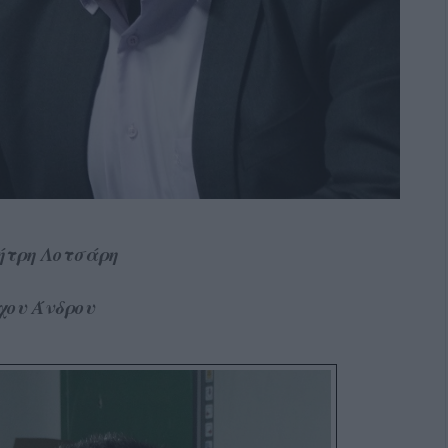
ήτρη Λοτσάρη
χου Άνδρου