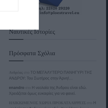
Ναυτικές Ιστορίες
Πρόσφατα Σχόλια
Ανδρέας
στο
ΤΟ ΜΕΓΑΛΥΤΕΡΟ ΠΑΝΗΓΥΡΙ ΤΗΣ
ΑΝΔΡΟΥ: Του Σωτήρος στην Άρνη!…
enandro
στο
Η νεολαία της Άνδρου είναι εδώ.
Χρειάζεται όμως ευκαιρίες για να φανεί.
ΗΛΙΚΙΩΜΕΝΟΣ ΧΩΡΙΑ ΠΡΟΚΑΤΑΛΗΨΕΙΣ
στο
Η