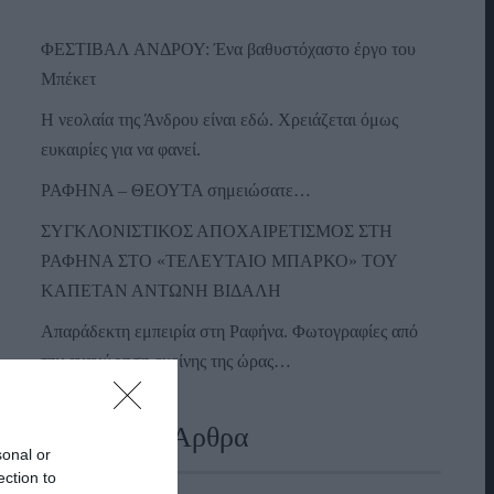
ΦΕΣΤΙΒΑΛ ΑΝΔΡΟΥ: Ένα βαθυστόχαστο έργο του
Μπέκετ
Η νεολαία της Άνδρου είναι εδώ. Χρειάζεται όμως
ευκαιρίες για να φανεί.
ΡΑΦΗΝΑ – ΘΕΟΥΤΑ σημειώσατε…
ΣΥΓΚΛΟΝΙΣΤΙΚΟΣ ΑΠΟΧΑΙΡΕΤΙΣΜΟΣ ΣΤΗ
ΡΑΦΗΝΑ ΣΤΟ «ΤΕΛΕΥΤΑΙΟ ΜΠΑΡΚΟ» ΤΟΥ
ΚΑΠΕΤΑΝ ΑΝΤΩΝΗ ΒΙΔΑΛΗ
Απαράδεκτη εμπειρία στη Ραφήνα. Φωτογραφίες από
την αναχώρηση εκείνης της ώρας…
Πρόσφατα Άρθρα
sonal or
ection to