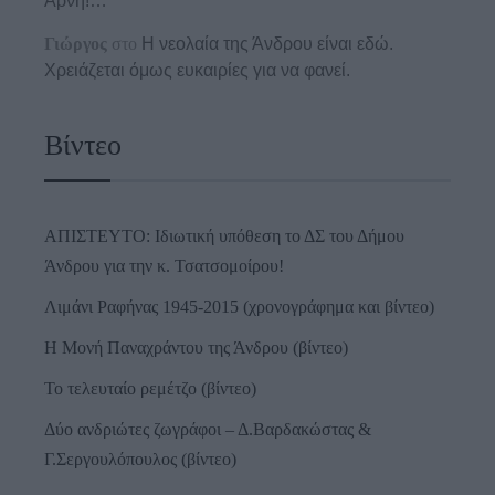
Άρνη!…
Γιώργος
στο
Η νεολαία της Άνδρου είναι εδώ.
Χρειάζεται όμως ευκαιρίες για να φανεί.
Βίντεο
ΑΠΙΣΤΕΥΤΟ: Ιδιωτική υπόθεση το ΔΣ του Δήμου
Άνδρου για την κ. Τσατσομοίρου!
Λιμάνι Ραφήνας 1945-2015 (χρονογράφημα και βίντεο)
Η Μονή Παναχράντου της Άνδρου (βίντεο)
Το τελευταίο ρεμέτζο (βίντεο)
Δύο ανδριώτες ζωγράφοι – Δ.Βαρδακώστας &
Γ.Σεργουλόπουλος (βίντεο)