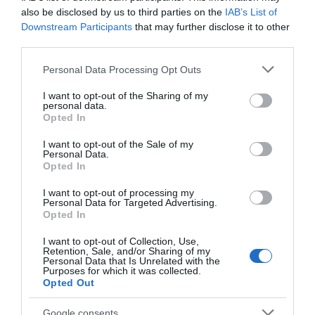
also be disclosed by us to third parties on the
IAB’s List of
Downstream Participants
that may further disclose it to other
third parties.
Please note that this website/app uses one or more Google
Personal Data Processing Opt Outs
services and may gather and store information including but
not limited to your visit or usage behaviour. You may click to
I want to opt-out of the Sharing of my
personal data.
grant or deny consent to Google and its third-party tags to
Opted In
use your data for below specified purposes in below Google
consent section.
I want to opt-out of the Sale of my
Personal Data.
Opted In
I want to opt-out of processing my
Personal Data for Targeted Advertising.
Opted In
I want to opt-out of Collection, Use,
Retention, Sale, and/or Sharing of my
Personal Data that Is Unrelated with the
Purposes for which it was collected.
Opted Out
Google consents