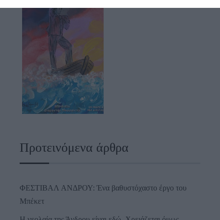
Προτεινόμενα άρθρα
ΦΕΣΤΙΒΑΛ ΑΝΔΡΟΥ: Ένα βαθυστόχαστο έργο του
Μπέκετ
Η νεολαία της Άνδρου είναι εδώ. Χρειάζεται όμως