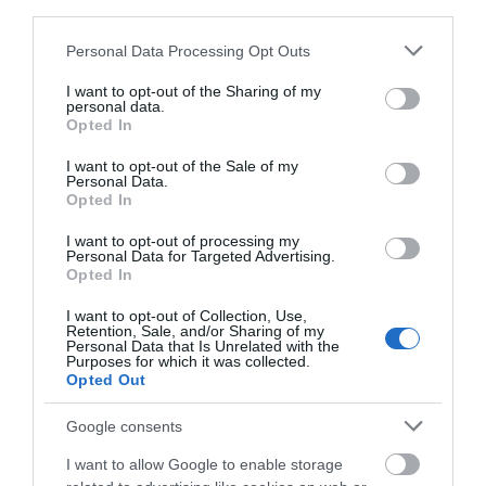
ΚΑΠΕΤΑΝ ΑΝΤΩΝΗ ΒΙΔΑΛΗ
third parties.
Απαράδεκτη εμπειρία στη Ραφήνα. Φωτογραφίες από
Please note that this website/app uses one or more Google
Personal Data Processing Opt Outs
services and may gather and store information including but
βίντεο εκείνης της ώρας…
not limited to your visit or usage behaviour. You may click to
I want to opt-out of the Sharing of my
personal data.
ΑΠΟΚΛΕΙΣΤΙΚΟ: «ΕΤΣΙ ΑΝΑΚΑΛΥΨΑ ΤΟ
grant or deny consent to Google and its third-party tags to
Opted In
use your data for below specified purposes in below Google
ΣΗΜΑΝΤΙΚΟ ΑΡΧΑΙΟ ΝΑΥΑΓΙΟ ΤΗΣ ΑΝΔΡΟΥ!…»
consent section.
I want to opt-out of the Sale of my
Personal Data.
«ΑΥΤΗ ΤΗΝ ΑΝΔΡΟ ΘΕΛΟΥΜΕ…»
Opted In
ΚΑΙ ΟΔΟΣ ΠΑΛΑIΟΚΡΑΣΣΑ! ΚΑΙ
I want to opt-out of processing my
ΑΝΕΜΟΓΕΝΝΗΤΡΙΕΣ ΓΙΟΚ!…
Personal Data for Targeted Advertising.
Opted In
I want to opt-out of Collection, Use,
Πρόσφατα Άρθρα
Retention, Sale, and/or Sharing of my
Personal Data that Is Unrelated with the
Purposes for which it was collected.
Opted Out
Η Άνδρος συνεχίζει να
Google consents
μπαρκάρει…
I want to allow Google to enable storage
06/08/2026