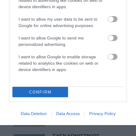
related to advertising like cookies on web or
device identifiers in apps.
Η νεολαία της Άνδρου είναι
I want to allow my user data to be sent to
εδώ. Χρειάζεται όμως
Google for online advertising purposes.
ευκαιρίες για να φανεί.
I want to allow Google to send me
05/08/2026
personalized advertising.
I want to allow Google to enable storage
Η Φιλαρμονική του
related to analytics like cookies on web or
Μουσικού Συλλόγου
device identifiers in apps.
Άνδρου τίμησε τον
μοναδικό Γιώργο Κατσαρό
05/08/2026
CONFIRM
ΡΑΦΗΝΑ – ΘΕΟΥΤΑ
σημειώσατε…
05/08/2026
Data Deletion
Data Access
Privacy Policy
ΣΥΓΚΛΟΝΙΣΤΙΚΟΣ