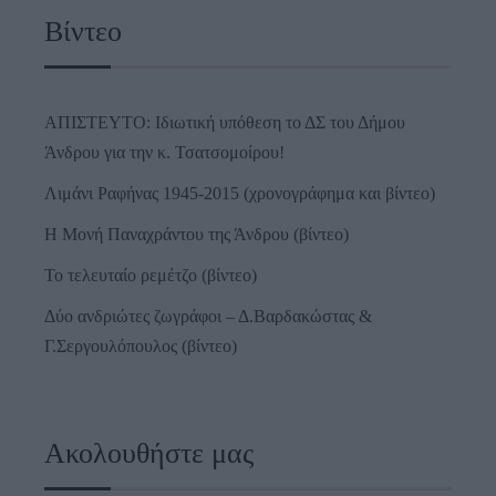
Βίντεο
ΑΠΙΣΤΕΥΤΟ: Ιδιωτική υπόθεση το ΔΣ του Δήμου
Άνδρου για την κ. Τσατσομοίρου!
Λιμάνι Ραφήνας 1945-2015 (χρονογράφημα και βίντεο)
Η Μονή Παναχράντου της Άνδρου (βίντεο)
Το τελευταίο ρεμέτζο (βίντεο)
Δύο ανδριώτες ζωγράφοι – Δ.Βαρδακώστας &
Γ.Σεργουλόπουλος (βίντεο)
Ακολουθήστε μας