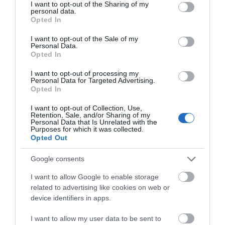
not limited to your visit or usage behaviour. You may click to
I want to opt-out of the Sharing of my
Προτεινόμενα άρθρα
personal data.
grant or deny consent to Google and its third-party tags to
Opted In
use your data for below specified purposes in below Google
consent section.
I want to opt-out of the Sale of my
Personal Data.
Φωτογραφίες-κειμήλια από καλοκαίρια στην Άνδρο –
Opted In
Από τον 19ο αιώνα μέχρι και την δεκαετία του 1970
I want to opt-out of processing my
Personal Data for Targeted Advertising.
Η Άνδρος συνεχίζει να μπαρκάρει…
Opted In
ΠΡΟΣΟΧΗ: Πολύ υψηλός κίνδυνος πυρκαγιάς στις
I want to opt-out of Collection, Use,
Retention, Sale, and/or Sharing of my
Κυκλάδες
Personal Data that Is Unrelated with the
Purposes for which it was collected.
ΟΡΜΟΣ ΚΟΡΘΙΟΥ: Όταν η φωτογραφία γίνεται μνήμη
Opted Out
ΧΩΡΟΤΑΞΙΚΟ ΓΙΑ ΤΟΝ ΤΟΥΡΙΣΜΟ: Η φέρουσα
Google consents
ικανότητα στο επίκεντρο
I want to allow Google to enable storage
related to advertising like cookies on web or
device identifiers in apps.
Πρόσφατα Άρθρα
I want to allow my user data to be sent to