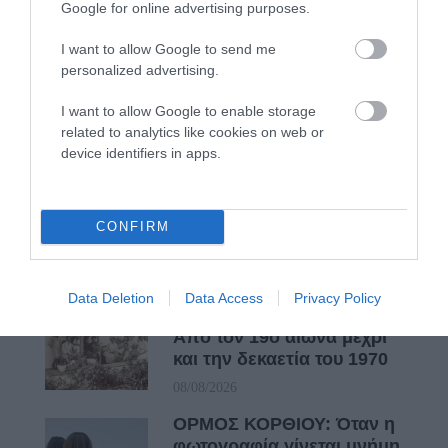
Google for online advertising purposes.
ΔΥΟ ΚΑΛΟΚΑΙΡΙΝΑ
I want to allow Google to send me
ΔΡΩΜΕΝΑ: Όταν η νέα
personalized advertising.
γενιά συναντά τη
ναυτοσύνη του νησιού
I want to allow Google to enable storage
09/08/2026
related to analytics like cookies on web or
device identifiers in apps.
ΠΡΟΣΟΧΗ: Πολύ υψηλός
κίνδυνος πυρκαγιάς στις
Κυκλάδες
CONFIRM
08/08/2026
Φωτογραφίες-κειμήλια από
Data Deletion
Data Access
Privacy Policy
καλοκαίρια στην Άνδρο –
Από τον 19ο αιώνα μέχρι
και την δεκαετία του 1970
08/08/2026
ΟΡΜΟΣ ΚΟΡΘΙΟΥ: Όταν η
φωτογραφία γίνεται μνήμη