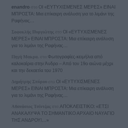
enandro
στο
ΟΙ «ΕΥΤΥΧΙΣΜΕΝΕΣ ΜΕΡΕΣ» ΕΙΝΑΙ
ΜΠΡΟΣΤΑ: Μια επίκαιρη ανάλυση για το λιμάνι της
Ραφήνας…
Σοφοκλής Πυργιώτης
στο
ΟΙ «ΕΥΤΥΧΙΣΜΕΝΕΣ
ΜΕΡΕΣ» ΕΙΝΑΙ ΜΠΡΟΣΤΑ: Μια επίκαιρη ανάλυση
για το λιμάνι της Ραφήνας…
Πηγή Μακρα.
στο
Φωτογραφίες-κειμήλια από
καλοκαίρια στην Άνδρο – Από τον 19ο αιώνα μέχρι
και την δεκαετία του 1970
Δημήτρης Σπύρου
στο
ΟΙ «ΕΥΤΥΧΙΣΜΕΝΕΣ
ΜΕΡΕΣ» ΕΙΝΑΙ ΜΠΡΟΣΤΑ: Μια επίκαιρη ανάλυση
για το λιμάνι της Ραφήνας…
Αθανάσιος Τσίντζας
στο
ΑΠΟΚΛΕΙΣΤΙΚΟ: «ΕΤΣΙ
ΑΝΑΚΑΛΥΨΑ ΤΟ ΣΗΜΑΝΤΙΚΟ ΑΡΧΑΙΟ ΝΑΥΑΓΙΟ
ΤΗΣ ΑΝΔΡΟΥ!…»