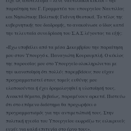
είχε ως αποτέλεσμα – λένε ναυτιλιακοί κύκλοι – την
παραίτηση του Γ. Γραμματέα του υπουργείου Ναυτιλίας
και Νησιώτικης Πολιτικής Γιάννη Θεοτοκά.
Το τέλος της
κυβερνητικής του διαδρομής, το ανακοίνωσε ο ίδιος κατά
την τελευταία συνεδρίαση του Σ.Α.Σ λέγοντας τα εξής:
«Έχω υποβάλει από τα μέσα Δεκεμβρίου την παραίτηση
μου στον Υπουργό κ. Παναγιώτη Κουρουμπλή. Ο κύκλος
της παρουσίας μου στο Υπουργείο ολοκληρώνεται με
την ικανοποίηση ότι πολλές παρεμβάσεις που είχαν
προγραμματιστεί στους τομείς ευθύνης μου
υλοποιούνται ή έχει δρομολογηθεί η υλοποίησή τους.
Ανοικτά θέματα, βεβαίως, παραμένουν αρκετά. Πιστεύω
ότι στο επόμενο διάστημα θα προχωρήσει ο
προγραμματισμός για την αντιμετώπισή τους. Στην
πολιτική ηγεσία του Υπουργείου εκφράζω τις ειλικρινείς
ευχές για καλή επιτυχία στο έργο τους».