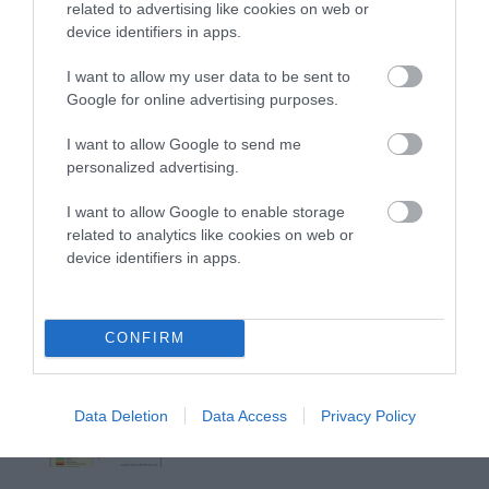
related to advertising like cookies on web or
ΧΩΡΟΤΑΞΙΚΟ ΓΙΑ ΤΟΝ ΤΟΥΡΙΣΜΟ: Η φέρουσα
device identifiers in apps.
ικανότητα στο επίκεντρο
I want to allow my user data to be sent to
Google for online advertising purposes.
Πρόσφατα Άρθρα
I want to allow Google to send me
personalized advertising.
I want to allow Google to enable storage
ΔΥΟ ΚΑΛΟΚΑΙΡΙΝΑ
related to analytics like cookies on web or
ΔΡΩΜΕΝΑ: Όταν η νέα
device identifiers in apps.
γενιά συναντά τη
ναυτοσύνη του νησιού
09/08/2026
CONFIRM
ΠΡΟΣΟΧΗ: Πολύ υψηλός
κίνδυνος πυρκαγιάς στις
Κυκλάδες
Data Deletion
Data Access
Privacy Policy
08/08/2026