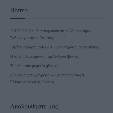
Βίντεο
ΑΠΙΣΤΕΥΤΟ: Ιδιωτική υπόθεση το ΔΣ του Δήμου
Άνδρου για την κ. Τσατσομοίρου!
Λιμάνι Ραφήνας 1945-2015 (χρονογράφημα και βίντεο)
Η Μονή Παναχράντου της Άνδρου (βίντεο)
Το τελευταίο ρεμέτζο (βίντεο)
Δύο ανδριώτες ζωγράφοι – Δ.Βαρδακώστας &
Γ.Σεργουλόπουλος (βίντεο)
Ακολουθήστε μας