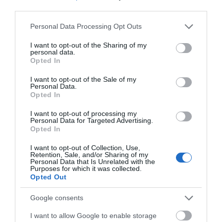
third parties.
Please note that this website/app uses one or more Google
Personal Data Processing Opt Outs
services and may gather and store information including but
not limited to your visit or usage behaviour. You may click to
I want to opt-out of the Sharing of my
personal data.
grant or deny consent to Google and its third-party tags to
Opted In
use your data for below specified purposes in below Google
consent section.
I want to opt-out of the Sale of my
Personal Data.
Προτεινόμενα άρθρα
Opted In
I want to opt-out of processing my
Personal Data for Targeted Advertising.
Opted In
Φωτογραφίες-κειμήλια από καλοκαίρια στην Άνδρο –
Από τον 19ο αιώνα μέχρι και την δεκαετία του 1970
I want to opt-out of Collection, Use,
Retention, Sale, and/or Sharing of my
Personal Data that Is Unrelated with the
ΟΡΜΟΣ ΚΟΡΘΙΟΥ: Όταν η φωτογραφία γίνεται μνήμη
Purposes for which it was collected.
Opted Out
Η Άνδρος συνεχίζει να μπαρκάρει…
Google consents
ΠΡΟΣΟΧΗ: Πολύ υψηλός κίνδυνος πυρκαγιάς στις
I want to allow Google to enable storage
Κυκλάδες