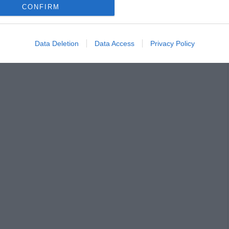
CONFIRM
σε αυτόν τον πλοηγό για την επόμενη φορά που θα σχολιάσω.
Data Deletion
Data Access
Privacy Policy