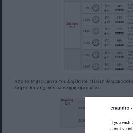
Από τα ξημερώματα του Σαββάτου (11/2) η θερμοκρασία
διαρκέσουν σχεδόν ολόκληρη την ημέρα.
enandro 
If you wish 
sensitive in