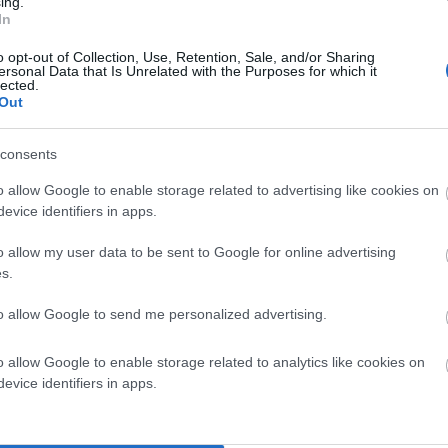
ing.
In
o opt-out of Collection, Use, Retention, Sale, and/or Sharing
ersonal Data that Is Unrelated with the Purposes for which it
lected.
Out
consents
o allow Google to enable storage related to advertising like cookies on
α σημειώνονται με
*
evice identifiers in apps.
o allow my user data to be sent to Google for online advertising
s.
to allow Google to send me personalized advertising.
o allow Google to enable storage related to analytics like cookies on
evice identifiers in apps.