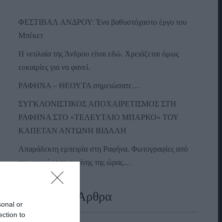
ΦΕΣΤΙΒΑΛ ΑΝΔΡΟΥ: Ένα βαθυστόχαστο έργο του
Μπέκετ
Η νεολαία της Άνδρου είναι εδώ. Χρειάζεται όμως
ευκαιρίες για να φανεί.
ΡΑΦΗΝΑ – ΘΕΟΥΤΑ σημειώσατε…
ΣΥΓΚΛΟΝΙΣΤΙΚΟΣ ΑΠΟΧΑΙΡΕΤΙΣΜΟΣ ΣΤΗ
ΡΑΦΗΝΑ ΣΤΟ «ΤΕΛΕΥΤΑΙΟ ΜΠΑΡΚΟ» ΤΟΥ
ΚΑΠΕΤΑΝ ΑΝΤΩΝΗ ΒΙΔΑΛΗ
Απαράδεκτη εμπειρία στη Ραφήνα. Φωτογραφίες από
την αναχώρηση εκείνης της ώρας…
Πρόσφατα Άρθρα
sonal or
ection to