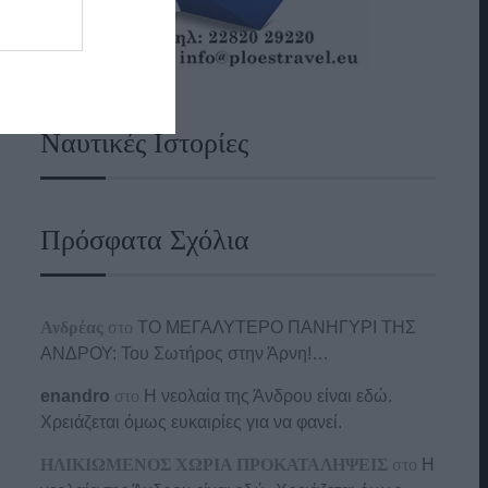
Ναυτικές Ιστορίες
Πρόσφατα Σχόλια
Ανδρέας
στο
ΤΟ ΜΕΓΑΛΥΤΕΡΟ ΠΑΝΗΓΥΡΙ ΤΗΣ
ΑΝΔΡΟΥ: Του Σωτήρος στην Άρνη!…
enandro
στο
Η νεολαία της Άνδρου είναι εδώ.
Χρειάζεται όμως ευκαιρίες για να φανεί.
ΗΛΙΚΙΩΜΕΝΟΣ ΧΩΡΙΑ ΠΡΟΚΑΤΑΛΗΨΕΙΣ
στο
Η