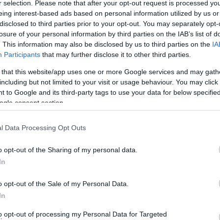
r selection. Please note that after your opt-out request is processed y
eing interest-based ads based on personal information utilized by us or
disclosed to third parties prior to your opt-out. You may separately opt-
losure of your personal information by third parties on the IAB’s list of
. This information may also be disclosed by us to third parties on the
IA
Participants
that may further disclose it to other third parties.
 that this website/app uses one or more Google services and may gath
including but not limited to your visit or usage behaviour. You may click 
ο θερμόμετρο θα κατρακυλήσει, έως και 2 βαθμούς
 to Google and its third-party tags to use your data for below specifi
τιμές θα «παίζει» από 6 βαθμούς έως 1 βαθμό. Οι άνεμοι
ogle consent section.
l Data Processing Opt Outs
μάδας. Υπομονή και καλή διάθεση…
Κ.Χ
o opt-out of the Sharing of my personal data.
In
o opt-out of the Sale of my Personal Data.
In
to opt-out of processing my Personal Data for Targeted