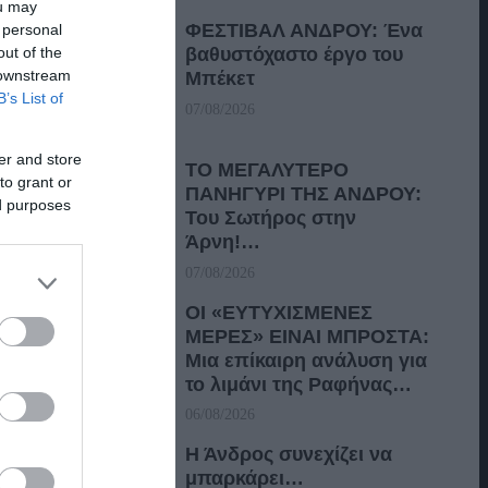
ou may
ΦΕΣΤΙΒΑΛ ΑΝΔΡΟΥ: Ένα
 personal
out of the
βαθυστόχαστο έργο του
 downstream
Μπέκετ
B’s List of
07/08/2026
er and store
ΤΟ ΜΕΓΑΛΥΤΕΡΟ
to grant or
ΠΑΝΗΓΥΡΙ ΤΗΣ ΑΝΔΡΟΥ:
ed purposes
Του Σωτήρος στην
Άρνη!…
07/08/2026
ΟΙ «ΕΥΤΥΧΙΣΜΕΝΕΣ
ΜΕΡΕΣ» ΕΙΝΑΙ ΜΠΡΟΣΤΑ:
Μια επίκαιρη ανάλυση για
το λιμάνι της Ραφήνας…
06/08/2026
Η Άνδρος συνεχίζει να
μπαρκάρει…