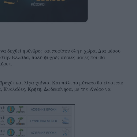
α δεχθεί η Άνδρος και περίπου όλη η χώρα. Δια μέσου
την Ελλάδα, πολύ ψυχρές αέριες μάζες που θα
έρες.
ροχές και λίγα χιόνια. Και πάλι το μέτωπο θα είναι πιο
α, Κυκλάδες, Κρήτη, Δωδεκάνησα, με την Άνδρο να