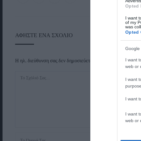
Advertis
Opted 
I want t
of my P
was col
Opted 
ΑΦΉΣΤΕ ΈΝΑ ΣΧΌΛΙΟ
Google 
I want t
Η ηλ. διεύθυνση σας δεν δημοσιεύεται.
Τα υποχρεωτικά πεδί
web or d
I want t
purpose
I want 
I want t
web or d