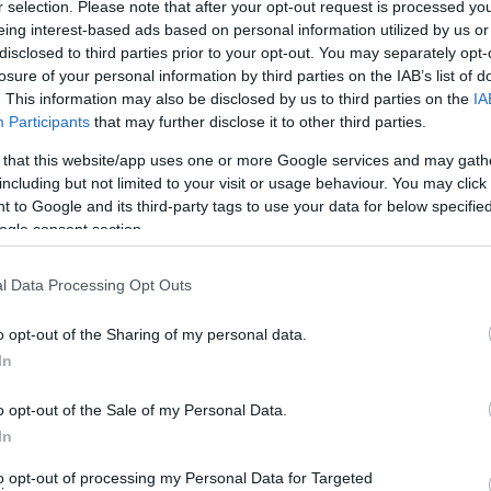
r selection. Please note that after your opt-out request is processed y
eing interest-based ads based on personal information utilized by us or
ς Κυκλάδες, είναι εντελώς ανοχύρωτες. Διαθέτουν μόνο
disclosed to third parties prior to your opt-out. You may separately opt-
αεροδρόμια και το κοντινότερο νοσοκομείο είναι στην…
losure of your personal information by third parties on the IAB’s list of
. This information may also be disclosed by us to third parties on the
IA
Participants
that may further disclose it to other third parties.
ουν ασφαλείς! Δεν έχουν όμως τον κ. Μανιό που απ’ ότι
 that this website/app uses one or more Google services and may gath
including but not limited to your visit or usage behaviour. You may click 
 to Google and its third-party tags to use your data for below specifi
ogle consent section.
 σ ένα από τα τρία αυτά νησιά με επιχειρησιακή
βο Ντόρο και της πληθώρας των πλοίων που διέρχονται,
l Data Processing Opt Outs
o opt-out of the Sharing of my personal data.
ις αρχές της Άνδρου, πρέπει μα είναι άμεση και δυνατή
In
ή απόφαση.
Το νησί επιβάλλεται να ενεργοποιήσει
ις σωστές επαφές στην Αθήνα να πετύχει αυτό που
o opt-out of the Sale of my Personal Data.
τερο όχι πολίτικα παιχνίδια εις βάρος των κατοίκων
In
to opt-out of processing my Personal Data for Targeted