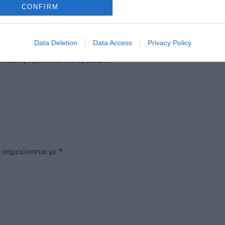
και να διεκδικήσει, οχι απλως να απαιτήσει, το ενα εκ των
CONFIRM
ος να εχει μονιμη αφετηρία το νησί της Άνδρου! Το σε ποιο
τερη μοίρα. Σημασία εχει να προλαμβάνονται ζωές και μάλιστα
Data Deletion
Data Access
Privacy Policy
ρίνεται αναγκαία η άμεση διακομηδή σε νοσοκομείο. Ας
τικό: η υγεία ειναι ένα εξ αυτών..
α σημειώνονται με
*