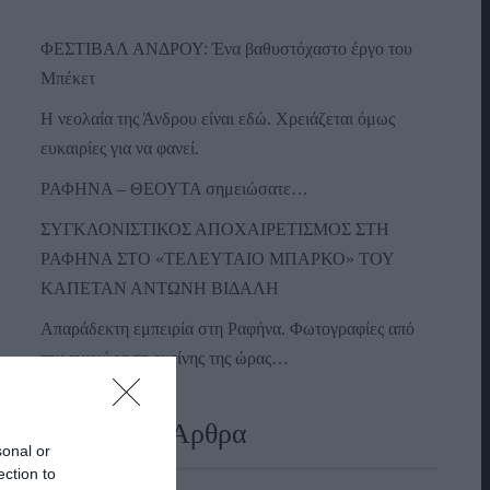
ΦΕΣΤΙΒΑΛ ΑΝΔΡΟΥ: Ένα βαθυστόχαστο έργο του
Μπέκετ
Η νεολαία της Άνδρου είναι εδώ. Χρειάζεται όμως
ευκαιρίες για να φανεί.
ΡΑΦΗΝΑ – ΘΕΟΥΤΑ σημειώσατε…
ΣΥΓΚΛΟΝΙΣΤΙΚΟΣ ΑΠΟΧΑΙΡΕΤΙΣΜΟΣ ΣΤΗ
ΡΑΦΗΝΑ ΣΤΟ «ΤΕΛΕΥΤΑΙΟ ΜΠΑΡΚΟ» ΤΟΥ
ΚΑΠΕΤΑΝ ΑΝΤΩΝΗ ΒΙΔΑΛΗ
Απαράδεκτη εμπειρία στη Ραφήνα. Φωτογραφίες από
την αναχώρηση εκείνης της ώρας…
Πρόσφατα Άρθρα
sonal or
ection to