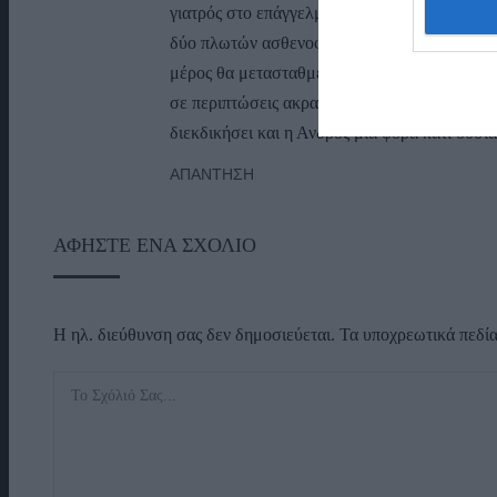
γιατρός στο επάγγελμα- να δράσει καταλλήλως 
δύο πλωτών ασθενοφόρων του λιμενικού σώματ
μέρος θα μετασταθμεύει αυτό, έρχεται σε δεύ
σε περιπτώσεις ακραίων περιστατικών οπου κ
διεκδικήσει και η Ανδρος μια φορά κατι ουσιασ
ΑΠΆΝΤΗΣΗ
ΑΦΉΣΤΕ ΈΝΑ ΣΧΌΛΙΟ
Η ηλ. διεύθυνση σας δεν δημοσιεύεται.
Τα υποχρεωτικά πεδί