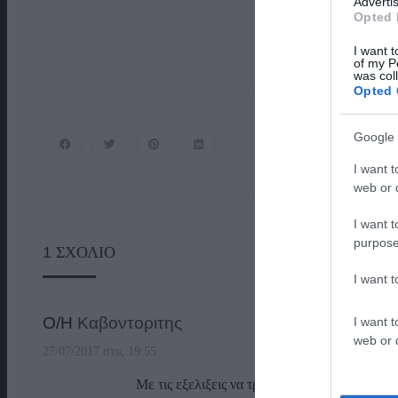
Advertis
Opted 
I want t
of my P
was col
Opted 
Google 
I want t
web or d
I want t
purpose
1
ΣΧΌΛΙΟ
I want 
Ο/Η
Καβοντοριτης
I want t
web or d
27/07/2017 στις 19:55
Με τις εξελιξεις να τρέχουν επομένως, επιβάλ