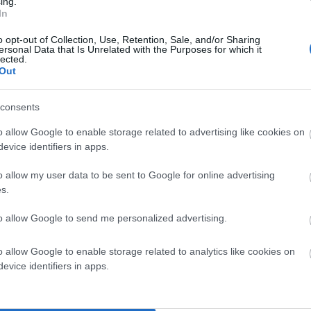
ing.
In
«ΕΝ ΑΝΔΡΩ»
o opt-out of Collection, Use, Retention, Sale, and/or Sharing
ersonal Data that Is Unrelated with the Purposes for which it
lected.
Out
consents
o allow Google to enable storage related to advertising like cookies on
evice identifiers in apps.
o allow my user data to be sent to Google for online advertising
s.
to allow Google to send me personalized advertising.
o allow Google to enable storage related to analytics like cookies on
evice identifiers in apps.
λεται ο κύριος Δήμαρχος της Άνδρου – ο οποίος είναι και