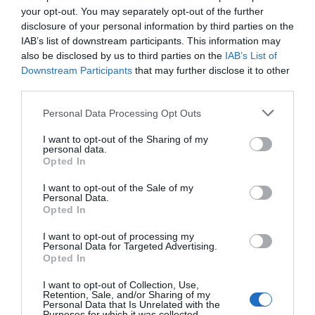
your opt-out. You may separately opt-out of the further
τόνους και άλλο χρώμα στα παλιά του τραγούδια με
disclosure of your personal information by third parties on the
δικά τους τραγούδια. Ανάμεσα σε όλους να ξεχωρίσουμε
IAB’s list of downstream participants. This information may
ειδικά την Κατερίνα Πολέμη, που χτες ήταν πιο ώριμη
also be disclosed by us to third parties on the
IAB’s List of
Downstream Participants
that may further disclose it to other
κα μεστή από κάθε άλλη φορά.
third parties.
Please note that this website/app uses one or more Google
Personal Data Processing Opt Outs
services and may gather and store information including but
not limited to your visit or usage behaviour. You may click to
I want to opt-out of the Sharing of my
personal data.
grant or deny consent to Google and its third-party tags to
Opted In
use your data for below specified purposes in below Google
consent section.
I want to opt-out of the Sale of my
Personal Data.
Opted In
I want to opt-out of processing my
Personal Data for Targeted Advertising.
Opted In
ΑΦΉΣΤΕ ΈΝΑ ΣΧΌΛΙΟ
I want to opt-out of Collection, Use,
Retention, Sale, and/or Sharing of my
Personal Data that Is Unrelated with the
Purposes for which it was collected.