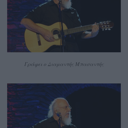
Γράφει ο Διαμαντής Μπασαντής