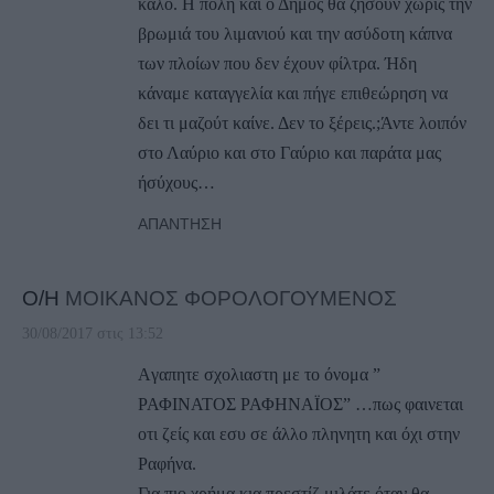
καλό. Η πολη και ο Δήμος θα ζήσουν χωρίς την
βρωμιά του λιμανιού και την ασύδοτη κάπνα
των πλοίων που δεν έχουν φίλτρα. Ήδη
κάναμε καταγγελία και πήγε επιθεώρηση να
δει τι μαζούτ καίνε. Δεν το ξέρεις.;Άντε λοιπόν
στο Λαύριο και στο Γαύριο και παράτα μας
ήσύχους…
ΑΠΆΝΤΗΣΗ
Ο/Η
ΜΟΙΚΑΝΟΣ ΦΟΡΟΛΟΓΟΥΜΕΝΟΣ
30/08/2017 στις 13:52
Aγαπητε σχολιαστη με το όνομα ”
ΡΑΦΙΝΑΤΟΣ ΡΑΦΗΝΑΪΟΣ” …πως φαινεται
οτι ζείς και εσυ σε άλλο πληνητη και όχι στην
Ραφήνα.
Για πιο χρήμα κια πρεστίζ μιλάτε όταν θα