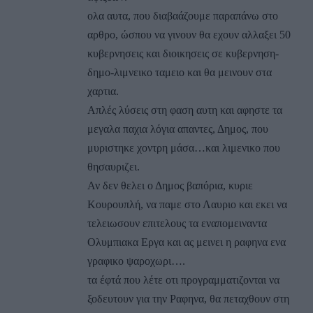
ολα αυτα, που διαβαάζουμε παραπάνω στο
αρθρο, ώσπου να γινουν θα εχουν αλλαξει 50
κυβερνησεις και διοικησεις σε κυβερνηση-
δημο-λιμνεικο ταμειο και θα μεινουν στα
χαρτια.
Απλές λύσεις στη φαση αυτη και αφηστε τα
μεγαλα παχια λόγια απαντες, Δημος, που
μυριστηκε χοντρη μάσα…και λιμενικο που
θησαυριζει.
Αν δεν θελει ο Δημος βαπόρια, κυριε
Κουρουπλή, να παμε στο Λαυριο και εκει να
τελειωσουν επιτελους τα εναπομειναντα
Ολυμπιακα Εργα και ας μεινει η ραφηνα ενα
γραφικο ψαροχωρι….
τα έφτά που λέτε οτι προγραμματιζονται να
ξοδευτουν για την Ραφηνα, θα πεταχθουν στη