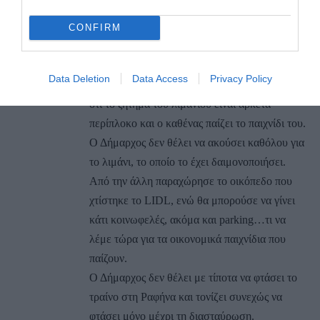
λιμάνι για να έρχονται όλοι με τα αυτοκίνητά
CONFIRM
τους και να μαζεύουμε κάθε Κυριακή βράδυ τα
ευρώ τους.
Data Deletion
Data Access
Privacy Policy
Ως κάτοικος της Ραφήνας, απλά να επισημάνω
ότι το ζήτημα του λιμανιού είναι αρκετά
περίπλοκο και ο καθένας παίζει το παιχνίδι του.
Ο Δήμαρχος δεν θέλει να ακούσει καθόλου για
το λιμάνι, το οποίο το έχει δαιμονοποιήσει.
Από την άλλη παραχώρησε το οικόπεδο που
χτίστηκε το LIDL, ενώ θα μπορούσε να γίνει
κάτι κοινωφελές, ακόμα και parking…τι να
λέμε τώρα για τα οικονομικά παιχνίδια που
παίζουν.
Ο Δήμαρχος δεν θέλει με τίποτα να φτάσει το
τραίνο στη Ραφήνα και τονίζει συνεχώς να
φτάσει μόνο μέχρι τη διασταύρωση.