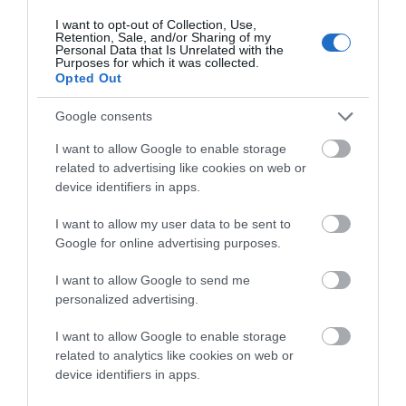
Όσο για τα μαγαζιά κοντά στο λιμάνι, όντως η
I want to opt-out of Collection, Use,
λειτουργία τους, εκείνες τις ώρες, είναι
Retention, Sale, and/or Sharing of my
Personal Data that Is Unrelated with the
προετοιμασία για τον κόσμο των πλοίων.
Purposes for which it was collected.
Opted Out
Σίγουρα ένα μέρος της πόλης, ζει αποκλειστικά
από τους επιβάτες των πλοίων και τα θέλει να
Google consents
υπάρχουν στη Ραφήνα.
I want to allow Google to enable storage
Αν λοιπόν, ο Προαστιακός φτάσει Ραφήνα
related to advertising like cookies on web or
(κάτι που είναι αρκετά εύκολο από ότι που
device identifiers in apps.
έλεγε φίλος με μεγάλη θέση στον
I want to allow my user data to be sent to
Προαστιακό) δεν θα πληρώνουμε κάθε ΠΣΚ
Google for online advertising purposes.
30άρια ευρώ για πάρκινγκ…. ούτε θα
τρέχουμε να παρκαρουμε στα βουνά με κάρτες
I want to allow Google to send me
personalized advertising.
στάθμευσης.
Άρα αυτή η κατάσταση βολεύει πρώτα από όλα
I want to allow Google to enable storage
τον Δήμο. Όχι έργα στο λιμάνι μην τυχόν και
related to analytics like cookies on web or
έρθουν και άλλα βαπόρια και χάσουν την
device identifiers in apps.
ησυχία του οι κάτοικοι όχι και έργα έξω από