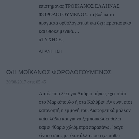
επιστημονας ΤΡΟΙΚΑΝΟΣ ΕΛΛΗΝΑΣ
ΦΟΡΟΛΟΓΟΥΜΕΝΟΣ..τα βλέπω τα
πραγματα ορθολογιστικά κια όχι περιστασιακα
και υποκειμενικά….
αΤΥΧΗΣΕς
ΑΠΆΝΤΗΣΗ
Ο/Η
ΜΟΪΚΑΝΟΣ ΦΟΡΟΛΟΓΟΥΜΕΝΟΣ
30/08/2017 στις 05:45
Αυτός που λέει για Λαύριο μήπως έχει σπίτι
στο Μαρκόπουλο ή στα Καλύβια; Αν είναι έτσι
κατανοητή η εμμονή του. Διαφορετικά μάλλον
καίει λάδια και για να ξεμπουκώσει θέλει
καμιά 40αριά χιλιόμετρα παραπάνω. ΄ραγε
είναι ο ίδιος με έναν άλλο που είχε πάθει