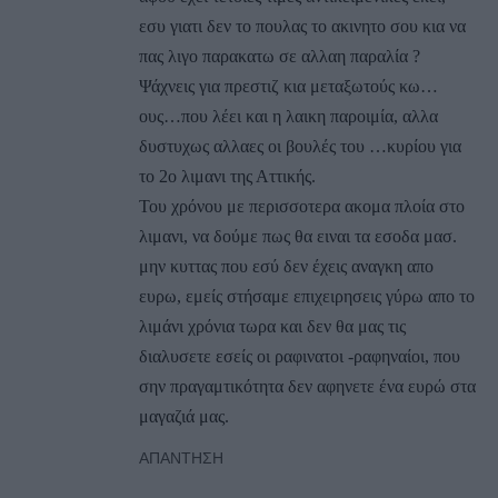
εσυ γιατι δεν το πουλας το ακινητο σου κια να
πας λιγο παρακατω σε αλλαη παραλία ?
Ψάχνεις για πρεστιζ κια μεταξωτούς κω…
ους…που λέει και η λαικη παροιμία, αλλα
δυστυχως αλλαες οι βουλές του …κυρίου για
το 2ο λιμανι της Αττικής.
Του χρόνου με περισσοτερα ακομα πλοία στο
λιμανι, να δούμε πως θα ειναι τα εσοδα μασ.
μην κυττας που εσύ δεν έχεις αναγκη απο
ευρω, εμείς στήσαμε επιχειρησεις γύρω απο το
λιμάνι χρόνια τωρα και δεν θα μας τις
διαλυσετε εσείς οι ραφινατοι -ραφηναίοι, που
σην πραγαμτικότητα δεν αφηνετε ένα ευρώ στα
μαγαζιά μας.
ΑΠΆΝΤΗΣΗ