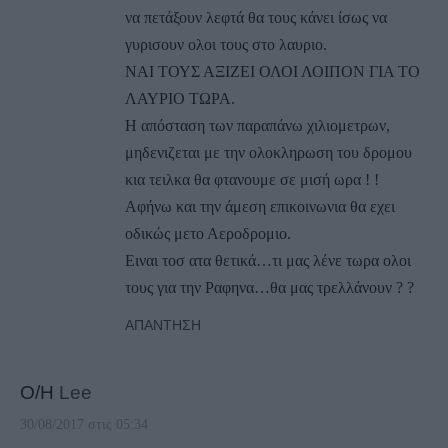
να πετάξουν λεφτά θα τους κάνει ίσως να
γυρισουν ολοι τους στο λαυριο.
ΝΑΙ ΤΟΥΣ ΑΞΙΖΕΙ ΟΛΟΙ ΛΟΙΠΟΝ ΓΙΑ ΤΟ
ΛΑΥΡΙΟ ΤΩΡΑ.
Η απόσταση των παραπάνω χιλιομετρων,
μηδενιζεται με την ολοκληρωση του δρομου
κια τειλκα θα φτανουμε σε μισή ωρα ! !
Αφήνω και την άμεση επικοινωνια θα εχει
οδικώς μετο Αεροδρομιο.
Ειναι τοσ ατα θετικά…τι μας λένε τωρα ολοι
τους για την Ραφηνα…θα μας τρελλάνουν ? ?
ΑΠΆΝΤΗΣΗ
Ο/Η
Lee
30/08/2017 στις 05:34