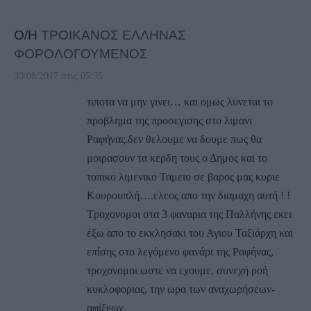
Ο/Η
ΤΡΟΙΚΑΝΟΣ ΕΛΛΗΝΑΣ
ΦΟΡΟΛΟΓΟΥΜΕΝΟΣ
30/08/2017 στις 05:35
τιποτα να μην γινει… και ομως λυνεται το
προβλημα της προσεγισης στο λιμανι
Ραφήνας.δεν θελουμε να δουμε πως θα
μοιρασουν τα κερδη τους ο Δημος και το
τοπικο λιμενικο Ταμειο σε βαρος μας κυριε
Κουρουπλή….ελεος απο την διαμαχη αυτή ! !
Τροχονομοι στα 3 φαναρια της Παλλήνης εκει
έξω απο το εκκλησακι του Αγιου Ταξιάρχη και
επίσης στο λεγόμενο φανάρι της Ραφήνας,
τροχονομοι ωστε να εχουμε, συνεχή ροή
κυκλοφοριας, την ωρα των αναχωρήσεων-
αφίξεων.