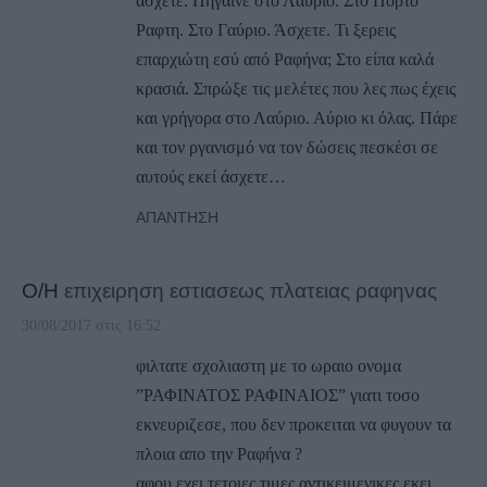
ασχετε. Πήγαινε στο Λαύριο. Στο Πόρτο
Ραφτη. Στο Γαύριο. Άσχετε. Τι ξερεις
επαρχιώτη εσύ από Ραφήνα; Στο είπα καλά
κρασιά. Σπρώξε τις μελέτες που λες πως έχεις
και γρήγορα στο Λαύριο. Αύριο κι όλας. Πάρε
και τον ργανισμό να τον δώσεις πεσκέσι σε
αυτούς εκεί άσχετε…
ΑΠΆΝΤΗΣΗ
Ο/Η
επιχειρηση εστιασεως πλατειας ραφηνας
30/08/2017 στις 16:52
φιλτατε σχολιαστη με το ωραιο ονομα
”ΡΑΦΙΝΑΤΟΣ ΡΑΦΙΝΑΙΟΣ” γιατι τοσο
εκνευριζεσε, που δεν προκειται να φυγουν τα
πλοια απο την Ραφήνα ?
αφου εχει τετοιες τιμες αντικειμενικες εκει,