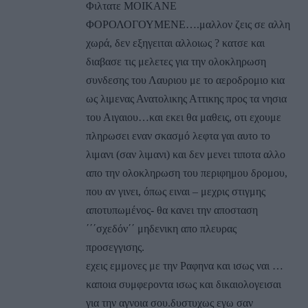
Φιλτατε ΜΟΙΚΑΝΕ
ΦΟΡΟΛΟΓΟΥΜΕΝΕ….μαλλον ζεις σε αλλη
χωρά, δεν εξηγειται αλλοιως ? κατσε και
διαβασε τις μελετες για την ολοκληρωση
συνδεσης του Λαυριου με το αεροδρομιο κια
ως λιμενας Ανατολικης Αττικης προς τα νησια
του Αιγαιου…και εκει θα μαθεις, οτι εχουμε
πληρωσει εναν σκασμό λεφτα γαι αυτο το
λιμανι (σαν λιμανι) και δεν μενει τιποτα αλλο
απο την ολοκληρωση του περιφημου δρομου,
που αν γινει, όπως ειναι – μεχρις στιγμης
αποτυπωμένος- θα κανει την αποσταση
΄΄΄σχεδόν΄΄ μηδενικη απο πλευρας
προσεγγισης.
εχεις εμμονες με την Ραφηνα και ισως ναι …
καποια συμφεροντα ισως και δικαιολογεισαι
για την αγνοια σου.δυστυχως εγω σαν