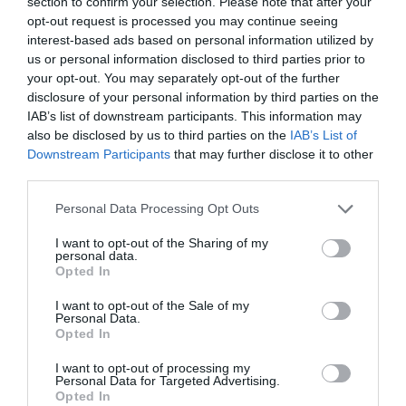
section to confirm your selection. Please note that after your
Μια διαρκής αμαρτία το λιμάνι Ραφήνας εδώ
opt-out request is processed you may continue seeing
interest-based ads based on personal information utilized by
και τόσα χρόνια…
us or personal information disclosed to third parties prior to
Είναι όμως κρίμα, γιατί και σωστές λιμενικές
your opt-out. You may separately opt-out of the further
εγκαταστάσεις κι άλλες υποδομές μπορούν να
disclosure of your personal information by third parties on the
IAB’s list of downstream participants. This information may
φτιαχτούν και η πόλη να κρατήσει έναν δικό
also be disclosed by us to third parties on the
IAB’s List of
της χαρακτήρα, που όλοι γνωρίζουμε ότι, από
Downstream Participants
that may further disclose it to other
τις αρχές του 1980, είναι συνδεδεμένος με την
third parties.
θάλασσα και τα καράβια που ξεκινούν από εδώ
Please note that this website/app uses one or more Google
Personal Data Processing Opt Outs
προς τα νησιά των Κυκλάδων και δεν γίνεται
services and may gather and store information including but
και αλλοιώς.
not limited to your visit or usage behaviour. You may click to
I want to opt-out of the Sharing of my
personal data.
grant or deny consent to Google and its third-party tags to
Αρκεί να πάει κανένας να πιει καφέ σε ώρα
Opted In
use your data for below specified purposes in below Google
που δεν έχει καράβι και να δει πως το κάθε τι
consent section.
I want to opt-out of the Sale of my
που γίνεται εκείνες τις ώρες είναι μια μεγάλη
Personal Data.
Opted In
προετοιμασία για τον κόσμο που θα φύγει ή θα
έρθει και δεν είναι κακό να το βλεπουμε ετσι,
I want to opt-out of processing my
Personal Data for Targeted Advertising.
μπροστα στο κοινό όφελος νομίζω.
Opted In