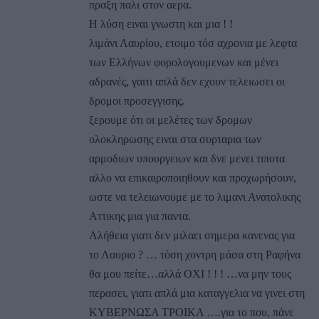
πραξη παλι στον αερα.
Η λύση ειναι γνωστη και μια ! !
λιμάνι Λαυρίου, ετοιμο τόσ αχρονια με λεφτα
των Ελλήνων φορολογουμενων και μένει
αδρανές, γαιτι απλά δεν εχουν τελειωσει οι
δρομοι προσεγγισης.
ξερουμε ότι οι μελέτες των δρομων
ολοκληρωσης ειναι στα συρταρια των
αρμοδιων υπουργειων και δνε μενει τιποτα
αλλο να επικαιροποιηθουν και προχωρήσουν,
ωστε να τελειωνουμε με το λιμανι Ανατολικης
Αττικης μια για παντα.
Αλήθεια γιατι δεν μιλαει σημερα κανενας για
το Λαυριο ? … τόση χοντρη μάσα στη Ραφήνα
θα μου πείτε…αλλά ΟΧΙ ! ! ! …να μην τους
περασει, γιατι απλά μια καταγγελια να γινει στη
ΚΥΒΕΡΝΩΣΑ ΤΡΟΙΚΑ ….για το που, πάνε