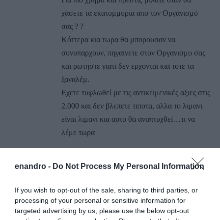
χάσετε τα εκατομμυρια απο τον Οργανισμό
σας ? ?
Κόττερα κια τωρα θα μπορουσαν να
συνυπαρχουν, πηγαινετε στον Οργανισμο σας
και ρωτηστε γιατι δεν ερχονται κια τοτε τα
ξαναλέμ.
Εχετε τυφλωθεί με τις αντικειμενικές αξιες στις
2.000 και δεν βλεπετε τιποτα, αλλα το λιμανι
είναι λιμανι κια αυτο θα αναπτυχθεί…τι να
λέμε τωρα
ΑΠΆΝΤΗΣΗ
enandro -
Do Not Process My Personal Information
Ο/Η
ΜΑΓΔΑ ΚΑΤΑΣΤΗΜΑΤΑΡΧΙΣΣΑ ΠΟΥ
If you wish to opt-out of the sale, sharing to third parties, or
ΑΝΟΙΞΑ ΕΠΙΧΕΙΡΗΣΗ ΛΟΓΩ ΛΙΜΑΝΙΟΥ
processing of your personal or sensitive information for
targeted advertising by us, please use the below opt-out
30/08/2017 στις 13:51