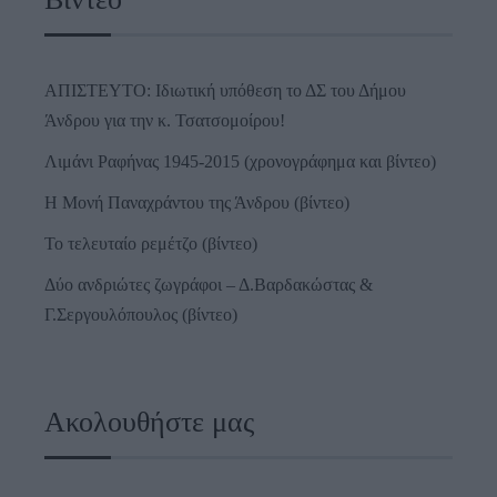
ΑΠΙΣΤΕΥΤΟ: Ιδιωτική υπόθεση το ΔΣ του Δήμου
Άνδρου για την κ. Τσατσομοίρου!
Λιμάνι Ραφήνας 1945-2015 (χρονογράφημα και βίντεο)
Η Μονή Παναχράντου της Άνδρου (βίντεο)
Το τελευταίο ρεμέτζο (βίντεο)
Δύο ανδριώτες ζωγράφοι – Δ.Βαρδακώστας &
Γ.Σεργουλόπουλος (βίντεο)
Ακολουθήστε μας