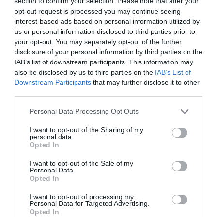
section to confirm your selection. Please note that after your
Νοιώσαμε πως τους είχαμε καλέσει εμείς. Κάτσαμε μαζί
opt-out request is processed you may continue seeing
αρκετή ώρα μιλώντας αρκετή ώρα για το μικρό
interest-based ads based on personal information utilized by
us or personal information disclosed to third parties prior to
μοναστήρι, το ξεχωριστό πανηγύρι, την ωραία βραδιά.
your opt-out. You may separately opt-out of the further
Και για την Άνδρο που είναι μια από το Βορρά μέχρι το
disclosure of your personal information by third parties on the
Νότο. Όμως αυτό πολλοί δεν το καταλαβαίνουν…
IAB’s list of downstream participants. This information may
also be disclosed by us to third parties on the
IAB’s List of
Downstream Participants
that may further disclose it to other
third parties.
Please note that this website/app uses one or more Google
Personal Data Processing Opt Outs
services and may gather and store information including but
not limited to your visit or usage behaviour. You may click to
I want to opt-out of the Sharing of my
personal data.
grant or deny consent to Google and its third-party tags to
Opted In
use your data for below specified purposes in below Google
consent section.
I want to opt-out of the Sale of my
Personal Data.
Opted In
I want to opt-out of processing my
Personal Data for Targeted Advertising.
Opted In