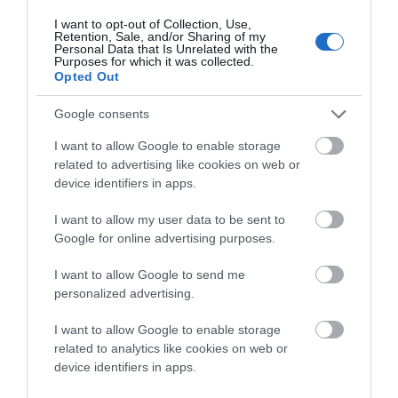
I want to opt-out of Collection, Use,
Retention, Sale, and/or Sharing of my
Personal Data that Is Unrelated with the
Σαν σκηνή από ταινια του ιταλικού νεορεαλισμού (φωτ. Εν Άνδρω).
Purposes for which it was collected.
Opted Out
Με την κουβέντα βράδιασε για τα καλά. Μέσα στο
Google consents
απόλυτο σκοτάδι οι άνθρωποι που έτρωγαν ατα
I want to allow Google to enable storage
ολόασπρα υπόστεγα και στις φωτισμένες καμάρες, η
related to advertising like cookies on web or
σημαιοστολισμένη αυλή και τα μικρά παιδιά που
device identifiers in apps.
παίζανε, το μισόγιομο φεγγάρι πάνω από την εκκλησιά
δημιουργούσαν κάτι από σκηνικό ταινίας.
I want to allow my user data to be sent to
Google for online advertising purposes.
I want to allow Google to send me
personalized advertising.
I want to allow Google to enable storage
related to analytics like cookies on web or
device identifiers in apps.