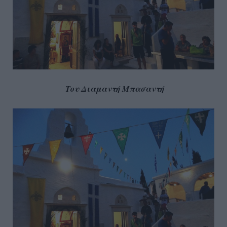
Του Διαμαντή Μπασαντή