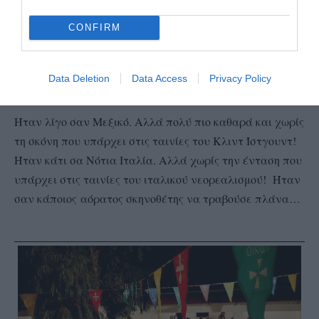
CONFIRM
Μερικές ξεχωριστές εικόνες σε μουσική επένδυση από την
Data Deletion
Data Access
Privacy Policy
“Νοσταλγία” του Γιάννη Μαρκόπουλου (βίντεο Εν Άνδρω)
Ήταν λίγο σαν Μεξικό. Αλλά πολύ πιο καθαρά και χωρίς
τη σκόνη που υπάρχει στις ταινίες του Κλιντ Ίστγουντ!
Ήταν κάτι σα Νότια Ιταλία. Αλλά χωρίς την ένταση που
υπάρχει στις ταινίες του ιταλικού νεορεαλισμού! Ήταν
σαν κάποιος
αόρατος σκηνοθέτης να τραβούσε πλάνα…