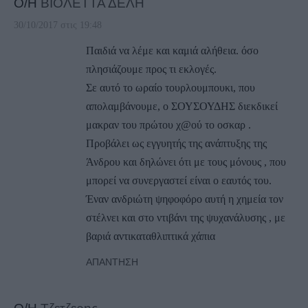
Ο/Η
ΒΙΟΛΕΤΤΑ ΔΕΛΗ
30/10/2017 στις 19:48
Παιδιά να λέμε και καμιά αλήθεια. όσο
πλησιάζουμε προς τι εκλογές.
Σε αυτό το ωραίο τουρλουμπουκι, που
απολαμβάνουμε, ο ΣΟΥΣΟΥΔΗΣ διεκδικεί
μακραν του πρώτου χ@ού το οσκαρ .
Προβάλει ως εγγυητής της ανάπτυξης της
Άνδρου και δηλώνει ότι με τους μόνους , που
μπορεί να συνεργαστεί είναι ο εαυτός του.
Έναν ανδριώτη ψηφοφόρο αυτή η χημεία τον
στέλνει και στο ντιβάνι της ψυχανάλυσης , με
βαριά αντικαταθλιπτικά χάπια
ΑΠΆΝΤΗΣΗ