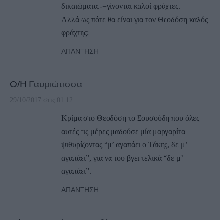
δικαιώματα.-=γίνονται καλοί φράχτες.
Αλλά ως πότε θα είναι για τον Θεοδόση καλός
φράχτης;
ΑΠΆΝΤΗΣΗ
Ο/Η
Γαυριώτισσα
29/10/2017 στις 01:12
Κρίμα στο Θεοδόση το Σουσούδη που όλες
αυτές τις μέρες μαδούσε μία μαργαρίτα
ψιθυρίζοντας “μ’ αγαπάει ο Τάκης, δε μ’
αγαπάει”, για να του βγει τελικά “δε μ’
αγαπάει”.
ΑΠΆΝΤΗΣΗ