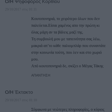
Ο/Η
Ψηφοφόρος Κορθίου
29/10/2017 στις 01:11
Κουτοπονηριά, το χειρότερο όλων που δεν
παλεύεται.Είσαι χαμένος απο την πρώτη κι
όλας μάχη αν τα βάλεις μαζί της.
Τη συμβουλή μου με ταπεινότητα σας λέω,
μακριά απ’το κάθε παλιομπλάρ που συναντάτε
στην κοινωνία τούτη, που λεν και στο χωριό
μου.
Από κουτοπονηριά δε, σκίζει ο Μέγας Τάκης
ΑΠΆΝΤΗΣΗ
Ο/Η
Έκτακτο
29/10/2017 στις 01:10
Σύμφωνα με νεώτερες πληροφορίες, ο κύριος