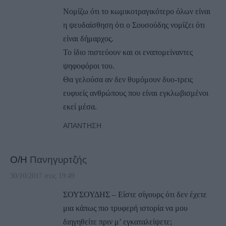
Νομίζω ότι το κωμικοτραγικότερο όλων είναι
η ψευδαίσθηση ότι ο Σουσούδης νομίζει ότι
είναι δήμαρχος.
Το ίδιο πιστεύουν και οι εναπομείναντες
ψηφοφόροι του.
Θα γελούσα αν δεν θυμόμουν δυο-τρεις
ευφυείς ανθρώπους που είναι εγκλωβισμένοι
εκεί μέσα.
ΑΠΆΝΤΗΣΗ
Ο/Η
Πανηγυρτζής
30/10/2017 στις 19:49
ΣΟΥΣΟΥΔΗΣ – Είστε σίγουρς ότι δεν έχετε
μια κάπως πιο τρυφερή ιστορία να μου
διηγηθείτε πριν μ’ εγκαταλείψετε;