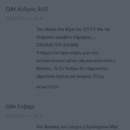
Ο/Η
Ανδρός 9;52
29/10/2017 στις 16:42
Την αδικία στο θέμα του ΧΥΤΥ Θα την
πληρώσει ακριβά ο δήμαρχος….
ΣΧΟΛΙΟ ΕΝ ΑΝΔΡΩ
Υπάρχει ένα όριο κυρίες μου στο
αντιπολιτευτικό μένος σας και αυτό είναι ο
θάνατος. Το Εν Άνδρω δεν δημοσιεύει
υβριστικά σχόλια για νεκρούς Τέλος.
ΑΠΆΝΤΗΣΗ
Ο/Η
Στιβαρι
29/10/2017 στις 05:55
Τον Καπακη τον ελέγχει η Αμολοχιτου.Μην