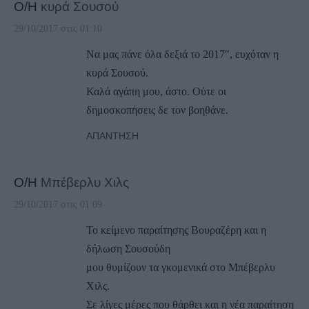
Ο/Η
κυρά Σουσού
29/10/2017 στις 01:10
Να μας πάνε όλα δεξιά το 2017″, ευχόταν η
κυρά Σουσού.
Καλά αγάπη μου, άστο. Ούτε οι
δημοσκοπήσεις δε τον βοηθάνε.
ΑΠΆΝΤΗΣΗ
Ο/Η
Μπέβερλυ Χιλς
29/10/2017 στις 01:09
Το κείμενο παραίτησης Βουραζέρη και η
δήλωση Σουσούδη
μου θυμίζουν τα γκομενικά στο Μπέβερλυ
Χιλς.
Σε λίγες μέρες που θάρθει και η νέα παραίτηση