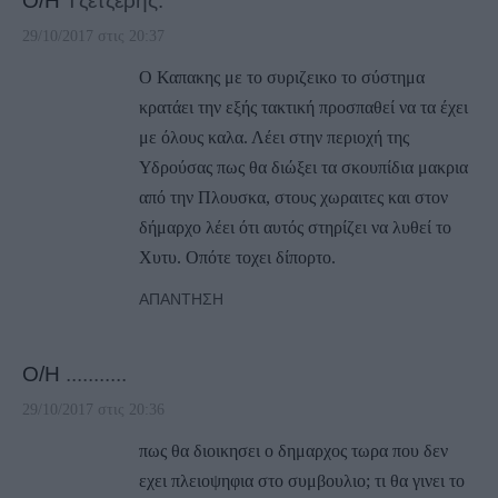
Ο/Η
Τζετζερης.
29/10/2017 στις 20:37
Ο Καπακης με το συριζεικο το σύστημα
κρατάει την εξής τακτική προσπαθεί να τα έχει
με όλους καλα. Λέει στην περιοχή της
Υδρούσας πως θα διώξει τα σκουπίδια μακρια
από την Πλουσκα, στους χωραιτες και στον
δήμαρχο λέει ότι αυτός στηρίζει να λυθεί το
Χυτυ. Οπότε τοχει δίπορτο.
ΑΠΆΝΤΗΣΗ
Ο/Η
...........
29/10/2017 στις 20:36
πως θα διοικησει ο δημαρχος τωρα που δεν
εχει πλειοψηφια στο συμβουλιο; τι θα γινει το