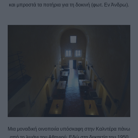
και μπροστά τα ποτήρια για τη δοκινή (φωτ. Εν Άνδρω).
Μια μοναδική οινοποιία υπόσκαφη στην Καλντέρα πάνω
από το λιμάνι του Αθηνιού. Εδώ στη δεκαετία του 1950