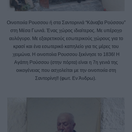
Οινοποιία Ρουσσου ή στα Σαντορινιά “Κάναβα Ρούσσου”
στη Μέσα Γωνιά. Ένας χώρος ιδιαίτερος. Με υπέροχο
αυλόγυρο. Με εξαιρετικούς εσωτερικούς χώρους για το
κρασί και ένα εσωτερικό καπηλείο για τις μέρες του
χειμώνα. Η οινοποίια Ρουσσου ξεκίνησε το 1836! Η
Αγάπη Ρούσσου (στην πόρτα) είναι η 7η γενιά της
οικογένειας που ασχολείται με την οινοποιία στη
Σαντορίνη!! (φωτ. Εν Άνδρω).