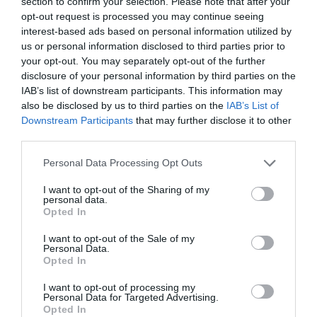
section to confirm your selection. Please note that after your
opt-out request is processed you may continue seeing
interest-based ads based on personal information utilized by
us or personal information disclosed to third parties prior to
your opt-out. You may separately opt-out of the further
disclosure of your personal information by third parties on the
IAB’s list of downstream participants. This information may
also be disclosed by us to third parties on the
IAB’s List of
Downstream Participants
that may further disclose it to other
Τρίτη στάση στην ποτοποιία-αποστακτύριο “Ουζο Κάναβα
third parties.
Σαντορίνης” του Λουκά Λυγνού. στη Μεσαριά. Το πρώτο
Please note that this website/app uses one or more Google
Personal Data Processing Opt Outs
πράγμα στο πάρκινγκ δίπλα στο κτίριο είναι μια γλυκειά
services and may gather and store information including but
μεθυστική οσμή γλυκάνισου και ούζου. Το δεύτερο
not limited to your visit or usage behaviour. You may click to
I want to opt-out of the Sharing of my
personal data.
πράγμα ένα χαμογελαστός άνδρας που μας υποδέχεται.
grant or deny consent to Google and its third-party tags to
Opted In
use your data for below specified purposes in below Google
Μας πηαίνει στον πάνω όροφο του αποστακτηρίου. Ένα
consent section.
I want to opt-out of the Sale of my
υπέροχο ρετρό περιβάλλον. Μας δείχνει τους χώρους.
Personal Data.
Μοναδικού. Μουσειακό περιβάλλον και αποστακτήριο.
Opted In
Όλα ιδιαίτερα. Από τα μικρά μέχρι τα μεγάλα. Μα πιο πολύ
I want to opt-out of processing my
απ’ όλα σε αφήνει άναυδο η κάθοδος στο υπόγειο όπου
Personal Data for Targeted Advertising.
Opted In
συναντάς ένα υπέροχο παλιό παντοπωλέιο-ουζερί. Όλα