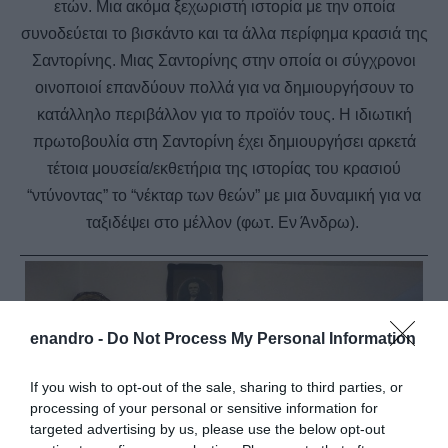
ετών. Μια ακόμα ξεχωριστή ιστορία με την οποία
συνοδεύεται το βισκάντο και τα άλλα περίφημα κρασιά της
Σαντορίνης. Μιας Σαντορίνης στην οποία οι σύγχρονοι
οινοποιοί επανδύουν πολλά για να δημιουργήσουν το
κατάλληλο περιβάλλον για το προϊόν τους. Η ιδιωτική
πρωτοβουλία στη Σαντορίνη έχει δημιουργήσει αρκετά
τέτοια μουσεία/εκθετήρια της ιστορίας του κρασιού
“ντύνοντας” το “νέκταρ των θεών” με μια δυναμική για να
ταξιδέψει στο μέλλον (φωτ. Εν Άνδρω).
enandro -
Do Not Process My Personal Information
If you wish to opt-out of the sale, sharing to third parties, or
processing of your personal or sensitive information for
targeted advertising by us, please use the below opt-out