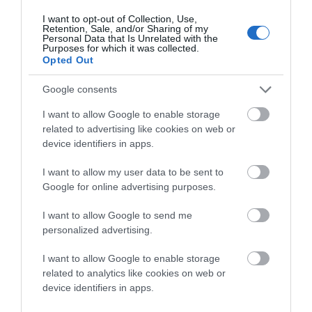
εκεί είναι σαν να τ’ άφησε στη θέση τους ο μαγαζάτορας
I want to opt-out of Collection, Use,
Retention, Sale, and/or Sharing of my
χτες. Πραγματικό και σκηνικό σαν να ήρθαν από το
Personal Data that Is Unrelated with the
Purposes for which it was collected.
παρελθόν… (φωτ. Εν Άνδρω).
Opted Out
Google consents
I want to allow Google to enable storage
related to advertising like cookies on web or
device identifiers in apps.
I want to allow my user data to be sent to
Google for online advertising purposes.
I want to allow Google to send me
personalized advertising.
I want to allow Google to enable storage
related to analytics like cookies on web or
device identifiers in apps.