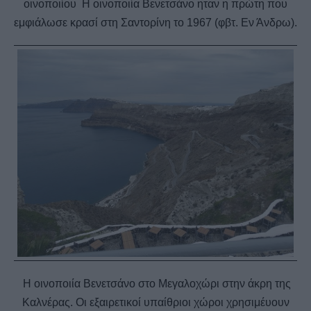
οινοποιίου Η οινοποιία Βενετσάνο ηταν η πρώτη που
εμφιάλωσε κρασί στη Σαντορίνη το 1967 (φβτ. Εν Άνδρω).
Η οινοποιία Βενετσάνο στο Μεγαλοχώρι στην άκρη της
Καλνέρας. Οι εξαιρετικοί υπαίθριοι χώροι χρησιμέυουν