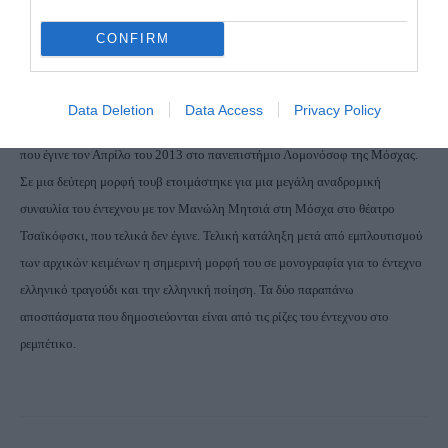
Λόρκα – Ματωμένος Γάμος – Θέατρο Τέχνης Καρόλου Κουν – Αθήνα 1948
CONFIRM
[4]
Από το
κείμενο της διάλεξης του Μάνου Χατζιδάκι
ΣΗΜΕΙΩΣΗ: Το βιβλίο στην πρώτη του μορφή ήταν διάλεξη στο 2ο Διεθνές
Data Deletion
Data Access
Privacy Policy
συνέδριο ελληνικού πολιτισμού του Δρ Επικοινωνίας Διαμαντή Μπασαντή,
που έγινε τον Απρίλο του 2013 στο πανεπιστήμιο Λομονόσοφ της Μόσχας.
Σε μια δεύτερη μορφή τουβ ετοιμάστηκε για μια μεγάλη αναδρομική
συναυλία του έντεχνου με τον Μανώλη Μητσιά στη Μόσχα στο θέατρο
Τσαϊκόφσκι, που τελικά δεν έγινε. Τελική κατάληξη μετά από εμπλουτισμού
των αρχικών κειμένων η σημερινή μορφή του σε μονογραφία για το έντεχνο
ελληνικό τραγούδι και την ελληνική ποίηση. Τα δύο παραπάνω
αποσπάσματα που δημοσιεύονται είναι από τις ρίζες του έντεχνου στο
ρεμπέτικο.