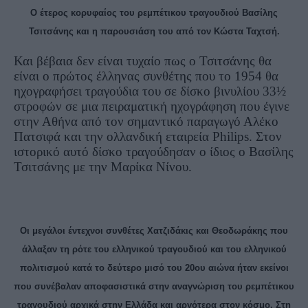
Ο έτερος κορυφαίος του ρεμπέτικου τραγουδιού Βασίλης
Τσιτσάνης και η παρουσιάση του από τον Κώστα Ταχτσή.
Και βέβαια δεν είναι τυχαίο πως ο Τσιτσάνης θα
είναι ο πρώτος έλληνας συνθέτης που το 1954 θα
ηχογραφήσει τραγούδια του σε δίσκο βινυλίου 33½
στροφών σε μια πειραματική ηχογράφηση που έγινε
στην Αθήνα από τον σημαντικό παραγωγό Αλέκο
Πατσιφά και την ολλανδική εταιρεία
Philips
. Στον
ιστορικό αυτό δίσκο τραγούδησαν ο ίδιος ο Βασίλης
Τσιτσάνης με την Μαρίκα Νίνου.
Οι μεγάλοι έντεχνοι συνθέτες Χατζιδάκις και Θεοδωράκης που
άλλαξαν τη ρότε του ελληνικού τραγουδιού και του ελληνικού
πολιτισμού κατά το δεύτερο μισό του 20ου αιώνα ήταν εκείνοι
που συνέβαλαν αποφασιστικά στην αναγνώριση του ρεμπέτικου
τραγουδιού αρχικά στην Ελλάδα και αργότερα στον κόσμο. Στη