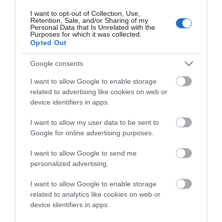
I want to opt-out of Collection, Use,
Retention, Sale, and/or Sharing of my
Personal Data that Is Unrelated with the
Όμως ότι δεν πέτυχαν με τις μεμονωμένες
Purposes for which it was collected.
παρεμβάσεις τους τόσο ο Χατζιδάκις όσο και ο
Opted Out
Θεοδωράκης το πέτυχε στη διάρκεια της δεκαετίας
του 1950 το ίδιο το ρεμπέτικο κατακτώντας
Google consents
σταδιακά ένα ευρύτερο ακροατήριο μέσα από την
I want to allow Google to enable storage
δισκογραφία και τις σπουδαίες δημιουργίες των
related to advertising like cookies on web or
Μάρκου Βαμβακάρη, Βασίλη Τσιτσάνη και άλλων
device identifiers in apps.
σπουδαίων λαϊκών συνθετών και στιχουργών.
I want to allow my user data to be sent to
Βιβλιογραφικές σημειώσεις:
Google for online advertising purposes.
[1]
I want to allow Google to send me
Παναγιώτης Κουνάδης, «Η Περιπέτεια του Ρεμπέτικου», Αφιέρωμα 7 Ημέρες,
personalized advertising.
εφημερίδα Καθημερινή, σελ. 15, 26/4/1998
I want to allow Google to enable storage
[2]
related to analytics like cookies on web or
Η ιστορία του δίσκου, ιστοσελίδα
Team
.
gr
.
device identifiers in apps.
[3]