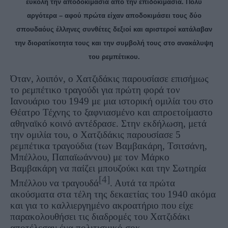
εύκολη την αποδοκιμασία από την επιδοκιμασία. Πολύ
αργότερα – αφού πρώτα είχαν αποδοκιμάσει τους δύο
σπουδαόυς έλληνες συνθέτες δεξιοί και αριστεροί κατάλαβαν
την διορατίκοτητα τους και την συμβολή τους στο ανακάλυψη
του ρεμπέτικου.
Όταν, λοιπόν, ο Χατζιδάκις παρουσίασε επισήμως
το ρεμπέτικο τραγούδι για πρώτη φορά τον
Ιανουάριο του 1949 με μια ιστορική ομιλία του στο
Θέατρο Τέχνης το ξαφνιασμένο και απροετοίμαστο
αθηναϊκό κοινό αντέδρασε. Στην εκδήλωση, μετά
την ομιλία του, ο Χατζιδάκις παρουσίασε 5
ρεμπέτικα τραγούδια (των Βαμβακάρη, Τσιτσάνη,
Μπέλλου, Παπαϊωάννου) με τον Μάρκο
Βαμβακάρη να παίζει μπουζούκι και την Σωτηρία
[4]
Μπέλλου να τραγουδά
. Αυτά τα πρώτα
ακούσματα στα τέλη της δεκαετίας του 1940 ακόμα
και για το καλλιεργημένο ακροατήριο που είχε
παρακολουθήσει τις διαδρομές του Χατζιδάκι
αποτέλεσαν ένα πολιτισμικό σοκ.