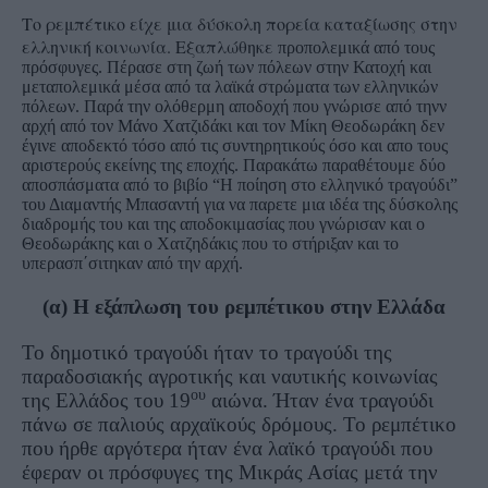
Το ρεμπέτικο είχε μια δύσκολη πορεία καταξίωσης στην
ελληνική κοινωνία. Εξαπλώθηκε
προπολεμικά από τους
πρόσφυγες. Πέρασε στη ζωή των πόλεων στην Κατοχή και
μεταπολεμικά μέσα από τα λαϊκά στρώματα των ελληνικών
πόλεων. Παρά την ολόθερμη αποδοχή που γνώρισε από τηνν
αρχή από τον Μάνο Χατζιδάκι και τον Μίκη Θεοδωράκη δεν
έγινε αποδεκτό τόσο από τις συντηρητικούς όσο και απο τους
αριστερούς εκείνης της εποχής. Παρακάτω παραθέτουμε δύο
αποσπάσματα από το βιβίο “Η ποίηση στο ελληνικό τραγούδι”
του Διαμαντής Μπασαντή για να παρετε μια ιδέα της δύσκολης
διαδρομής του και της αποδοκιμασίας που γνώρισαν και ο
Θεοδωράκης και ο Χατζηδάκις που το στήριξαν και το
υπερασπ΄σιτηκαν από την αρχή.
(α) Η εξάπλωση του ρεμπέτικου στην Ελλάδα
Το δημοτικό τραγούδι ήταν το τραγούδι της
παραδοσιακής αγροτικής και ναυτικής κοινωνίας
ου
της Ελλάδος του 19
αιώνα. Ήταν ένα τραγούδι
πάνω σε παλιούς αρχαϊκούς δρόμους. Το ρεμπέτικο
που ήρθε αργότερα ήταν ένα λαϊκό τραγούδι που
έφεραν οι πρόσφυγες της Μικράς Ασίας μετά την