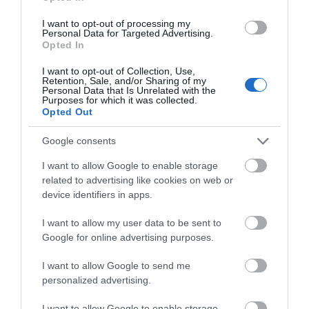
φωτογραφία γίνεται μνήμη
I want to opt-out of processing my
08/08/2026
Personal Data for Targeted Advertising.
Opted In
I want to opt-out of Collection, Use,
Retention, Sale, and/or Sharing of my
ΧΩΡΟΤΑΞΙΚΟ ΓΙΑ ΤΟΝ
Personal Data that Is Unrelated with the
ΤΟΥΡΙΣΜΟ: Η φέρουσα
Purposes for which it was collected.
ικανότητα στο επίκεντρο
Opted Out
08/08/2026
Google consents
I want to allow Google to enable storage
ΛΙΜΕΝΑΡΧΕΙΟ ΑΝΔΡΟΥ:
related to advertising like cookies on web or
Προσοχή από την Κυριακή
device identifiers in apps.
μελτέμια
08/08/2026
I want to allow my user data to be sent to
Google for online advertising purposes.
Γιατί οι Τούρκοι συρρέουν
I want to allow Google to send me
στα ελληνικά νησιά
personalized advertising.
08/08/2026
I want to allow Google to enable storage