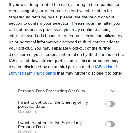
If you wish to opt-out of the sale, sharing to third parties, or
ΟΡΜΟΣ ΚΟΡΘΙΟΥ: Όταν η φωτογραφία γίνεται μνήμη
processing of your personal or sensitive information for
targeted advertising by us, please use the below opt-out
ΤΟ ΜΕΓΑΛΥΤΕΡΟ ΠΑΝΗΓΥΡΙ ΤΗΣ ΑΝΔΡΟΥ: Του
section to confirm your selection. Please note that after your
Σωτήρος στην Άρνη!…
opt-out request is processed you may continue seeing
interest-based ads based on personal information utilized by
ΕΚΔΗΛΩΣΕΙΣ ΤΩΝ ΗΜΕΡΩΝ: Παγοποιείο
us or personal information disclosed to third parties prior to
Μαντζαβελάκη & Καΐρειος Βιβλιοθήκη
your opt-out. You may separately opt-out of the further
disclosure of your personal information by third parties on the
IAB’s list of downstream participants. This information may
Πρόσφατα Άρθρα
also be disclosed by us to third parties on the
IAB’s List of
Downstream Participants
that may further disclose it to other
third parties.
Please note that this website/app uses one or more Google
Personal Data Processing Opt Outs
Φωτογραφίες-κειμήλια από
services and may gather and store information including but
καλοκαίρια στην Άνδρο –
not limited to your visit or usage behaviour. You may click to
I want to opt-out of the Sharing of my
Από τον 19ο αιώνα μέχρι
personal data.
grant or deny consent to Google and its third-party tags to
και την δεκαετία του 1970
Opted In
use your data for below specified purposes in below Google
08/08/2026
consent section.
I want to opt-out of the Sale of my
Personal Data.
ΟΡΜΟΣ ΚΟΡΘΙΟΥ: Όταν η
Opted In