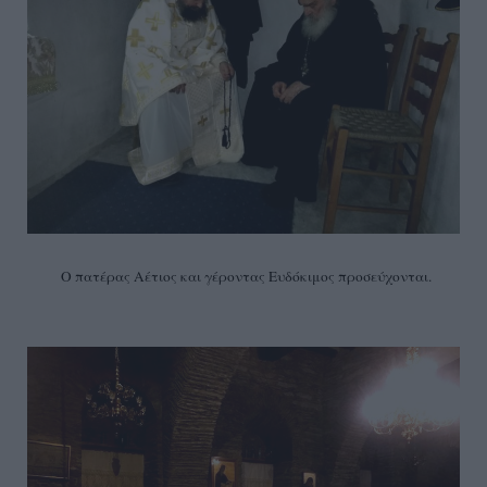
Ο πατέρας Αέτιος και γέροντας Ευδόκιμος προσεύχονται.