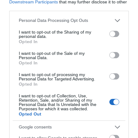
Downstream Participants
that may further disclose it to other
third parties.
Please note that this website/app uses one or more Google
Personal Data Processing Opt Outs
services and may gather and store information including but
not limited to your visit or usage behaviour. You may click to
I want to opt-out of the Sharing of my
personal data.
grant or deny consent to Google and its third-party tags to
Opted In
use your data for below specified purposes in below Google
consent section.
I want to opt-out of the Sale of my
Personal Data.
Opted In
I want to opt-out of processing my
Personal Data for Targeted Advertising.
Opted In
I want to opt-out of Collection, Use,
Retention, Sale, and/or Sharing of my
Personal Data that Is Unrelated with the
Purposes for which it was collected.
Opted Out
Google consents
I want to allow Google to enable storage