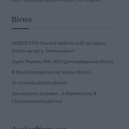
Βίντεο
ΑΠΙΣΤΕΥΤΟ: Ιδιωτική υπόθεση το ΔΣ του Δήμου
Άνδρου για την κ. Τσατσομοίρου!
Λιμάνι Ραφήνας 1945-2015 (χρονογράφημα και βίντεο)
Η Μονή Παναχράντου της Άνδρου (βίντεο)
Το τελευταίο ρεμέτζο (βίντεο)
Δύο ανδριώτες ζωγράφοι – Δ.Βαρδακώστας &
Γ.Σεργουλόπουλος (βίντεο)