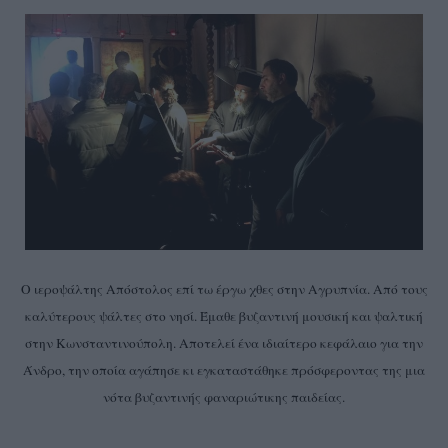
Ο ιεροψάλτης Απόστολος επί τω έργω χθες στην Αγρυπνία. Από τους
καλύτερους ψάλτες στο νησί. Έμαθε βυζαντινή μουσική και ψαλτική
στην Κωνσταντινούπολη. Αποτελεί ένα ιδιαίτερο κεφάλαιο για την
Άνδρο, την οποία αγάπησε κι εγκαταστάθηκε πρόσφεροντας της μια
νότα βυζαντινής φαναριώτικης παιδείας.