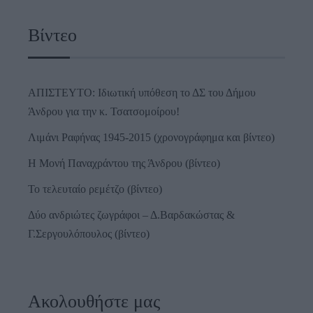
Βίντεο
ΑΠΙΣΤΕΥΤΟ: Ιδιωτική υπόθεση το ΔΣ του Δήμου
Άνδρου για την κ. Τσατσομοίρου!
Λιμάνι Ραφήνας 1945-2015 (χρονογράφημα και βίντεο)
Η Μονή Παναχράντου της Άνδρου (βίντεο)
Το τελευταίο ρεμέτζο (βίντεο)
Δύο ανδριώτες ζωγράφοι – Δ.Βαρδακώστας &
Γ.Σεργουλόπουλος (βίντεο)
Ακολουθήστε μας