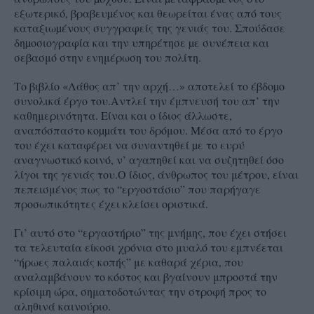
εξωτερικό, βραβευµένος και θεωρείται ένας από τους
καταξιωµένους συγγραφείς της γενιάς του. Σπούδασε
δηµοσιογραφία και την υπηρέτησε µε συνέπεια και
σεβασμό στην ενημέρωση του πολίτη.
Το βιβλίο «Λάθος απ’ την αρχή…» αποτελεί το έβδοµο
συνολικά έργο του.Αντλεί την έμπνευσή του απ’ την
καθημερινότητα. Είναι και ο ίδιος άλλωστε,
αναπόσπαστο κοµµάτι του δρόμου. Μέσα από το έργο
του έχει καταφέρει να συναντηθεί µε το ευρύ
αναγνωστικό κοινό, ν’ αγαπηθεί και να συζητηθεί όσο
λίγοι της γενιάς του.Ο ίδιος, άνθρωπος του μέτρου, είναι
πεπεισμένος πως το “εργοστάσιο” που παρήγαγε
προσωπικότητες έχει κλείσει οριστικά.
Γι’ αυτό στο “εργαστήριο” της μνήμης, που έχει στήσει
τα τελευταία είκοσι χρόνια στο μυαλό του εμπνέεται
“ήρωες παλαιάς κοπής” με καθαρά χέρια, που
αναλαμβάνουν το κόστος και βγαίνουν μπροστά την
κρίσιμη ώρα, σηματοδοτώντας την στροφή προς το
αληθινά καινούριο.