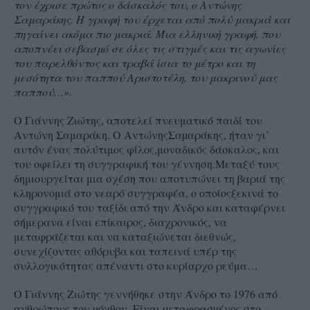
τον έχρισε πρώτος ο δάσκαλός του, ο Αντώνης
Σαμαράκης. Η γραφή του έρχεται από πολύ μακριά και
πηγαίνει ακόμα πιο μακριά. Μια ελληνική γραφή, που
αποπνέει σεβασμό σε όλες τις στιγμές και τις αγωνίες
του παρελθόντος και τραβά ίσια το μέτρο και τη
μεσότητα του παππού Αριστοτέλη, του μακρινού μας
παππού…».
Ο Γιάννης Ζιώτης, αποτελεί πνευματικό παιδί του
Αντώνη Σαμαράκη. Ο ΑντώνηςΣαµαράκης, ήταν γι’
αυτόν ένας πολύτιμος φίλος,μοναδικός δάσκαλος, και
του οφείλει τη συγγραφική του γέννηση.Μεταξύ τους
δημιουργείται μια σχέση που αποτυπώνει τη βαριά της
κληρονομιά στο νεαρό συγγραφέα, ο οποίοςξεκινά το
συγγραφικό του ταξίδι από την Άνδρο και καταφέρνει
σήμερανα είναι επίκαιρος, διαχρονικός, να
μεταφράζεται και να καταξιώνεται διεθνώς,
συνεχίζοντας αθόρυβα και ταπεινά υπέρ της
συλλογικότητας απέναντι στο κυρίαρχο ρεύμα…
Ο Γιάννης Ζιώτης γεννήθηκε στην Άνδρο το 1976 από
ανθρώπους του µόχθου. Είναι µεταφρασµένος στο