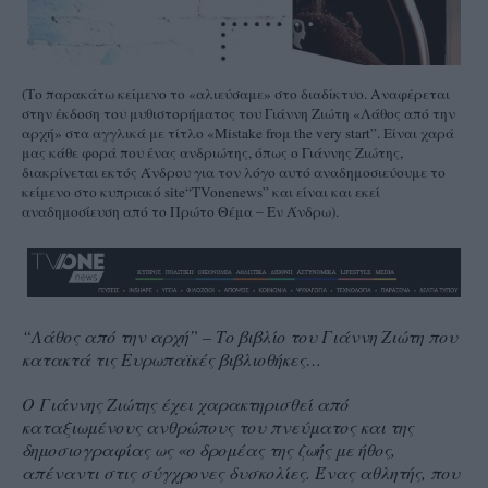
(Το παρακάτω κείμενο το «αλιεύσαμε» στο διαδίκτυο. Αναφέρεται
στην έκδοση του μυθιστορήματος του Γιάννη Ζιώτη «Λάθος από την
αρχή» στα αγγλικά με τίτλο «
Mistake
froμ
the
very
start
”. Είναι χαρά
μας κάθε φορά που ένας ανδριώτης, όπως ο Γιάννης Ζιώτης,
διακρίνεται εκτός Άνδρου για τον λόγο αυτό αναδημοσιεύουμε το
κείμενο στο κυπριακό
site
“
TVone
news
” και είναι και εκεί
αναδημοσίευση από το Πρώτο Θέμα – Εν Άνδρω).
“Λάθος από την αρχή” – Το βιβλίο του Γιάννη Ζιώτη που
κατακτά τις Ευρωπαϊκές βιβλιοθήκες…
Ο Γιάννης Ζιώτης έχει χαρακτηρισθεί από
καταξιωμένους ανθρώπους του πνεύματος και της
δημοσιογραφίας ως «ο δρομέας της ζωής με ήθος,
απέναντι στις σύγχρονες δυσκολίες. Ένας αθλητής, που