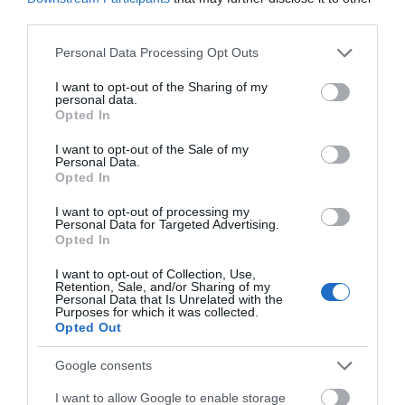
third parties.
Please note that this website/app uses one or more Google
Personal Data Processing Opt Outs
services and may gather and store information including but
not limited to your visit or usage behaviour. You may click to
I want to opt-out of the Sharing of my
personal data.
grant or deny consent to Google and its third-party tags to
Opted In
use your data for below specified purposes in below Google
consent section.
I want to opt-out of the Sale of my
Personal Data.
Προτεινόμενα άρθρα
Opted In
I want to opt-out of processing my
Personal Data for Targeted Advertising.
Opted In
Η νεολαία της Άνδρου είναι εδώ. Χρειάζεται όμως
ευκαιρίες για να φανεί.
I want to opt-out of Collection, Use,
Retention, Sale, and/or Sharing of my
Personal Data that Is Unrelated with the
ΡΑΦΗΝΑ – ΘΕΟΥΤΑ σημειώσατε…
Purposes for which it was collected.
Opted Out
ΣΥΓΚΛΟΝΙΣΤΙΚΟΣ ΑΠΟΧΑΙΡΕΤΙΣΜΟΣ ΣΤΗ
ΡΑΦΗΝΑ ΣΤΟ «ΤΕΛΕΥΤΑΙΟ ΜΠΑΡΚΟ» ΤΟΥ
Google consents
ΚΑΠΕΤΑΝ ΑΝΤΩΝΗ ΒΙΔΑΛΗ
I want to allow Google to enable storage