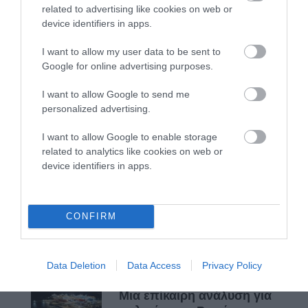
related to advertising like cookies on web or
Απαράδεκτη εμπειρία στη Ραφήνα. Φωτογραφίες από την
device identifiers in apps.
αναχώρηση εκείνης της ώρας…
I want to allow my user data to be sent to
ΑΠΟΚΛΕΙΣΤΙΚΟ: «ΕΤΣΙ ΑΝΑΚΑΛΥΨΑ ΤΟ
Google for online advertising purposes.
ΣΗΜΑΝΤΙΚΟ ΑΡΧΑΙΟ ΝΑΥΑΓΙΟ ΤΗΣ ΑΝΔΡΟΥ!…»
I want to allow Google to send me
personalized advertising.
Πρόσφατα Άρθρα
I want to allow Google to enable storage
related to analytics like cookies on web or
device identifiers in apps.
ΤΟ ΜΕΓΑΛΥΤΕΡΟ
ΠΑΝΗΓΥΡΙ ΤΗΣ ΑΝΔΡΟΥ:
Του Σωτήρος στην Άρνη!…
CONFIRM
07/08/2026
ΟΙ «ΕΥΤΥΧΙΣΜΕΝΕΣ
Data Deletion
Data Access
Privacy Policy
ΜΕΡΕΣ» ΕΙΝΑΙ ΜΠΡΟΣΤΑ:
Μια επίκαιρη ανάλυση για