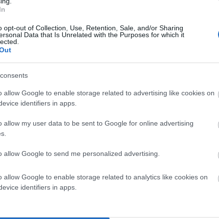
ing.
In
o opt-out of Collection, Use, Retention, Sale, and/or Sharing
ersonal Data that Is Unrelated with the Purposes for which it
lected.
Out
consents
o allow Google to enable storage related to advertising like cookies on
evice identifiers in apps.
o allow my user data to be sent to Google for online advertising
α σημειώνονται με
*
s.
to allow Google to send me personalized advertising.
o allow Google to enable storage related to analytics like cookies on
evice identifiers in apps.