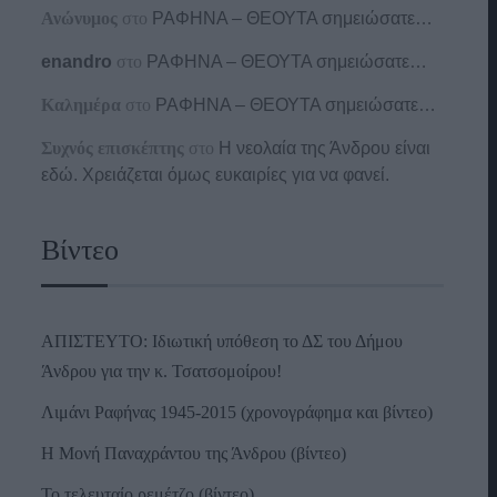
Ανώνυμος
στο
ΡΑΦΗΝΑ – ΘΕΟΥΤΑ σημειώσατε…
enandro
στο
ΡΑΦΗΝΑ – ΘΕΟΥΤΑ σημειώσατε…
Καλημέρα
στο
ΡΑΦΗΝΑ – ΘΕΟΥΤΑ σημειώσατε…
Συχνός επισκέπτης
στο
Η νεολαία της Άνδρου είναι
εδώ. Χρειάζεται όμως ευκαιρίες για να φανεί.
Βίντεο
ΑΠΙΣΤΕΥΤΟ: Ιδιωτική υπόθεση το ΔΣ του Δήμου
Άνδρου για την κ. Τσατσομοίρου!
Λιμάνι Ραφήνας 1945-2015 (χρονογράφημα και βίντεο)
Η Μονή Παναχράντου της Άνδρου (βίντεο)
Το τελευταίο ρεμέτζο (βίντεο)