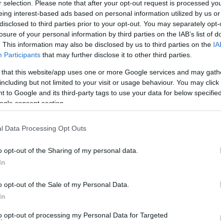
r selection. Please note that after your opt-out request is processed y
eing interest-based ads based on personal information utilized by us or
ξέτασε τα στοιχεία και ενέκρινε εκ νέου το εμβόλιο
disclosed to third parties prior to your opt-out. You may separately opt-
νέστειλαν τους εμβολιασμούς για λίγες μέρες. Στην
losure of your personal information by third parties on the IAB’s list of
. This information may also be disclosed by us to third parties on the
IA
ετά από θετική γνωμοδότηση της ελληνικής επιτροπής.
Participants
that may further disclose it to other third parties.
 that this website/app uses one or more Google services and may gath
including but not limited to your visit or usage behaviour. You may click 
 to Google and its third-party tags to use your data for below specifi
έτρων
, ώστε να αποσυμπιεστούν σε κάποιο βαθμό η
ogle consent section.
 κρούσματα και διασωληνώσεις, που καταγράφονται τις
της η κυβερνητική εκπρόσωπος. Θα παρουσιαστούν
l Data Processing Opt Outs
ίς ταυτόχρονη επιδημιολογογική επιβάρυνση. Για τον
ι των επιδημιολόγων, του υπουργείου Υγείας θα
o opt-out of the Sharing of my personal data.
In
βέρνηση θα λάβει αποφάσεις.
o opt-out of the Sale of my Personal Data.
ΑΝΔΡΩ»
In
to opt-out of processing my Personal Data for Targeted