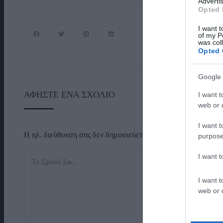
Advertis
Opted 
I want t
of my P
was col
Opted 
Google 
ΑΦΉΣΤΕ ΈΝΑ ΣΧΌΛΙΟ
I want t
web or d
I want t
Η ηλ. διεύθυνση σας δεν δημοσιεύεται.
Τα υποχρεωτικά πεδί
purpose
I want 
I want t
web or d