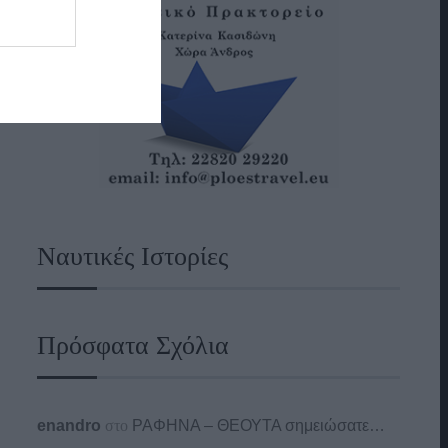
Ναυτικές Ιστορίες
Πρόσφατα Σχόλια
enandro
στο
ΡΑΦΗΝΑ – ΘΕΟΥΤΑ σημειώσατε…