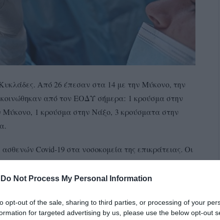
Κυκλάδες. Από 26 έπεσαν στα 14 με την Μύκονο, την
ακοινώθηκαν από τον ΕΟΔΥ σήμερα: 1 κρούσμα στην
 Μύκονο, 1 κρούσμα στην Νάξο, 3 κρούσματα στην
α.
 ασθενών Covid-19 στα νοσοκομεία της επικράτειας. Οι
νατοι τους 45! Αναλυτικά, στην Αττική διαπιστώθηκαν
της Αθήνας. Σε έξαρση ο Πειραιάς όπου εντοπίστηκαν
-
Do Not Process My Personal Information
καν 304.
to opt-out of the sale, sharing to third parties, or processing of your per
formation for targeted advertising by us, please use the below opt-out s