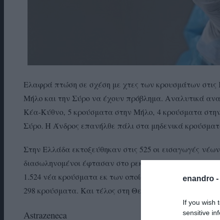
Ελαφρά πτώση σε σχέση με χτες των κρουσμάτων στις 
Μήλο και την Σύρο να έχουν πρόβλημα. Αναλυτικά αν
Κέα-Κύθνο, 5 κρούσματα στην Μήλο, 4 κρούσματα στην
Σύρο. Η Άνδρος επανήλθε πάλι στα μηδενικά κρούσματ
Στην Ελλάδα εκτοξεύθηκαν στις 525 οι εισαγωγές νέων
διασωληνομένοι έφτασαν στο ρεκόρ των 645, ενώ οι θά
1.524 νέα κρούσματα εκ των οποίων τα 347 στο κέντρο 
enandro 
298 κρούσματα. Και τέλος στη Θεσσαλονίκη διαγνώστη
If you wish 
sensitive in
Astrazeneca