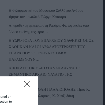
Η Φιλαρμονική του Μουσικού Συλλόγου Άνδρου
τίμησε τον μοναδικό Γιώργο Κατσαρό
Απαράδεκτη εμπειρία στη Ραφήνα. Φωτογραφίες από
βίντεο εκείνης της ώρας…
Η ΥΔΡΟΦΟΡΑ ΤΟΥ ΕΠΑΡΧΕΙΟΥ ΧΑΘΗΚΕ! ΟΠΩΣ
ΧΑΘΗΚΑΝ ΚΑΙ ΟΙ ΑΣΦΑΛΤΟΣΤΡΩΣΕΙΣ ΤΟΥ
ΕΠΑΡΧΕΙΟΥ! ΟΙ ΕΥΘΥΝΕΣ ΟΜΩΣ
ΠΑΡΑΜΕΝΟΥΝ…
ΑΠΟΚΛΕΙΣΤΙΚΟ: «ΕΤΣΙ ΑΝΑΚΑΛΥΨΑ ΤΟ
ΣΗΜΑΝΤΙΚΟ ΑΡΧΑΙΟ ΝΑΥΑΓΙΟ ΤΗΣ
ΑΝΔΡΟΥ!…»
ΑΝΟΙΧΤΗ ΕΠΙΣΤΟΛΗ ΠΑΛΑΙΟΠΟΛΗΣ: Προς K.
Μητσοτάκη, N. Κακλαμάνη, K. Χατζηδάκη
sonal or
ection to