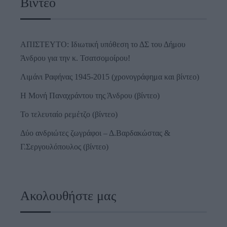
Βίντεο
ΑΠΙΣΤΕΥΤΟ: Ιδιωτική υπόθεση το ΔΣ του Δήμου
Άνδρου για την κ. Τσατσομοίρου!
Λιμάνι Ραφήνας 1945-2015 (χρονογράφημα και βίντεο)
Η Μονή Παναχράντου της Άνδρου (βίντεο)
Το τελευταίο ρεμέτζο (βίντεο)
Δύο ανδριώτες ζωγράφοι – Δ.Βαρδακώστας &
Γ.Σεργουλόπουλος (βίντεο)
Ακολουθήστε μας