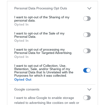
Please note that this website/app uses one or more Google
Personal Data Processing Opt Outs
services and may gather and store information including but
not limited to your visit or usage behaviour. You may click to
I want to opt-out of the Sharing of my
personal data.
grant or deny consent to Google and its third-party tags to
Opted In
use your data for below specified purposes in below Google
consent section.
I want to opt-out of the Sale of my
Personal Data.
Opted In
Προτεινόμενα άρθρα
I want to opt-out of processing my
Personal Data for Targeted Advertising.
Opted In
ΣΥΓΚΛΟΝΙΣΤΙΚΟΣ ΑΠΟΧΑΙΡΕΤΙΣΜΟΣ ΣΤΗ
I want to opt-out of Collection, Use,
Retention, Sale, and/or Sharing of my
ΡΑΦΗΝΑ ΣΤΟ «ΤΕΛΕΥΤΑΙΟ ΜΠΑΡΚΟ» ΤΟΥ
Personal Data that Is Unrelated with the
Purposes for which it was collected.
ΚΑΠΕΤΑΝ ΑΝΤΩΝΗ ΒΙΔΑΛΗ
Opted Out
Η Φιλαρμονική του Μουσικού Συλλόγου Άνδρου τίμησε
Google consents
τον μοναδικό Γιώργο Κατσαρό
I want to allow Google to enable storage
Απαράδεκτη εμπειρία στη Ραφήνα. Φωτογραφίες από
related to advertising like cookies on web or