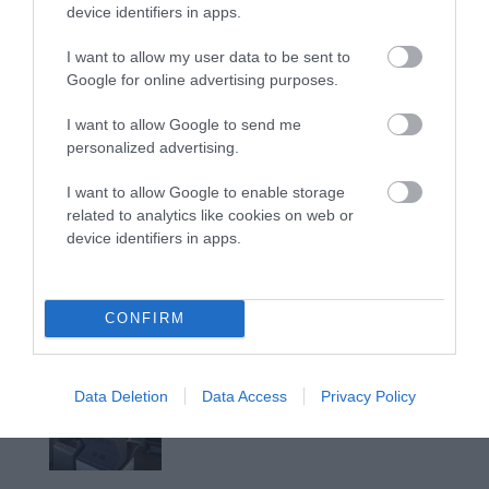
βίντεο εκείνης της ώρας…
device identifiers in apps.
Η ΥΔΡΟΦΟΡΑ ΤΟΥ ΕΠΑΡΧΕΙΟΥ ΧΑΘΗΚΕ! ΟΠΩΣ
I want to allow my user data to be sent to
ΧΑΘΗΚΑΝ ΚΑΙ ΟΙ ΑΣΦΑΛΤΟΣΤΡΩΣΕΙΣ ΤΟΥ
Google for online advertising purposes.
ΕΠΑΡΧΕΙΟΥ! ΟΙ ΕΥΘΥΝΕΣ ΟΜΩΣ
I want to allow Google to send me
ΠΑΡΑΜΕΝΟΥΝ…
personalized advertising.
ΑΠΟΚΛΕΙΣΤΙΚΟ: «ΕΤΣΙ ΑΝΑΚΑΛΥΨΑ ΤΟ
I want to allow Google to enable storage
ΣΗΜΑΝΤΙΚΟ ΑΡΧΑΙΟ ΝΑΥΑΓΙΟ ΤΗΣ ΑΝΔΡΟΥ!…»
related to analytics like cookies on web or
device identifiers in apps.
Πρόσφατα Άρθρα
CONFIRM
Η Άνδρος συνεχίζει να
μπαρκάρει…
Data Deletion
Data Access
Privacy Policy
06/08/2026