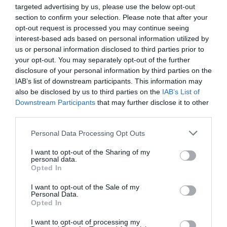
ΡΑΦΗΝΑ ΣΤΟ «ΤΕΛΕΥΤΑΙΟ ΜΠΑΡΚΟ» ΤΟΥ
targeted advertising by us, please use the below opt-out
ΚΑΠΕΤΑΝ ΑΝΤΩΝΗ ΒΙΔΑΛΗ
section to confirm your selection. Please note that after your
opt-out request is processed you may continue seeing
Απαράδεκτη εμπειρία στη Ραφήνα. Φωτογραφίες από την
interest-based ads based on personal information utilized by
us or personal information disclosed to third parties prior to
αναχώρηση εκείνης της ώρας…
your opt-out. You may separately opt-out of the further
disclosure of your personal information by third parties on the
IAB’s list of downstream participants. This information may
Πρόσφατα Άρθρα
also be disclosed by us to third parties on the
IAB’s List of
Downstream Participants
that may further disclose it to other
third parties.
ΦΕΣΤΙΒΑΛ ΑΝΔΡΟΥ: Ένα
Please note that this website/app uses one or more Google
Personal Data Processing Opt Outs
βαθυστόχαστο έργο του
services and may gather and store information including but
Μπέκετ
not limited to your visit or usage behaviour. You may click to
I want to opt-out of the Sharing of my
personal data.
07/08/2026
grant or deny consent to Google and its third-party tags to
Opted In
use your data for below specified purposes in below Google
consent section.
I want to opt-out of the Sale of my
ΤΟ ΜΕΓΑΛΥΤΕΡΟ
Personal Data.
ΠΑΝΗΓΥΡΙ ΤΗΣ ΑΝΔΡΟΥ:
Opted In
Του Σωτήρος στην Άρνη!…
I want to opt-out of processing my
07/08/2026