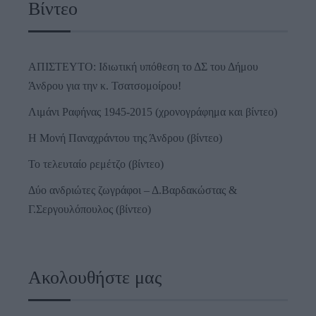
Βίντεο
ΑΠΙΣΤΕΥΤΟ: Ιδιωτική υπόθεση το ΔΣ του Δήμου
Άνδρου για την κ. Τσατσομοίρου!
Λιμάνι Ραφήνας 1945-2015 (χρονογράφημα και βίντεο)
Η Μονή Παναχράντου της Άνδρου (βίντεο)
Το τελευταίο ρεμέτζο (βίντεο)
Δύο ανδριώτες ζωγράφοι – Δ.Βαρδακώστας &
Γ.Σεργουλόπουλος (βίντεο)
Ακολουθήστε μας