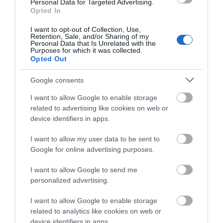
Personal Data for Targeted Advertising.
Opted In
ΟΙ «ΕΥΤΥΧΙΣΜΕΝΕΣ
I want to opt-out of Collection, Use,
Retention, Sale, and/or Sharing of my
ΜΕΡΕΣ» ΕΙΝΑΙ ΜΠΡΟΣΤΑ:
Personal Data that Is Unrelated with the
Μια επίκαιρη ανάλυση για
Purposes for which it was collected.
Opted Out
το λιμάνι της Ραφήνας…
06/08/2026
Google consents
Η Άνδρος συνεχίζει να
I want to allow Google to enable storage
μπαρκάρει…
related to advertising like cookies on web or
06/08/2026
device identifiers in apps.
I want to allow my user data to be sent to
Google for online advertising purposes.
Η νεολαία της Άνδρου είναι
εδώ. Χρειάζεται όμως
I want to allow Google to send me
ευκαιρίες για να φανεί.
personalized advertising.
05/08/2026
I want to allow Google to enable storage
related to analytics like cookies on web or
device identifiers in apps.