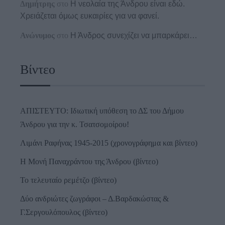
Δημήτρης
στο
Η νεολαία της Άνδρου είναι εδώ.
Χρειάζεται όμως ευκαιρίες για να φανεί.
Ανώνυμος
στο
Η Άνδρος συνεχίζει να μπαρκάρει…
Βίντεο
ΑΠΙΣΤΕΥΤΟ: Ιδιωτική υπόθεση το ΔΣ του Δήμου
Άνδρου για την κ. Τσατσομοίρου!
Λιμάνι Ραφήνας 1945-2015 (χρονογράφημα και βίντεο)
Η Μονή Παναχράντου της Άνδρου (βίντεο)
Το τελευταίο ρεμέτζο (βίντεο)
Δύο ανδριώτες ζωγράφοι – Δ.Βαρδακώστας &
Γ.Σεργουλόπουλος (βίντεο)