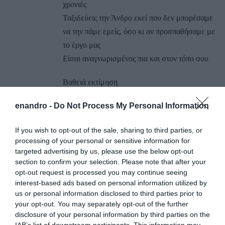
χρονιές
Ταξιδεύεις την Άνδρο εκεί που δεν μπορέσαμε
να την πάμε εμείς, όσο κι αν προσπαθήσαμε με
το έργο μας
Είσαι αναγνωρισμένος πια και στον τόπο σου
Βαθειά εκτίμηση
enandro -
Do Not Process My Personal Information
Γιάννης Ζιώτης
Συγγραφέας
If you wish to opt-out of the sale, sharing to third parties, or
ΑΠΆΝΤΗΣΗ
processing of your personal or sensitive information for
targeted advertising by us, please use the below opt-out
section to confirm your selection. Please note that after your
ΑΦΉΣΤΕ ΈΝΑ ΣΧΌΛΙΟ
opt-out request is processed you may continue seeing
interest-based ads based on personal information utilized by
us or personal information disclosed to third parties prior to
your opt-out. You may separately opt-out of the further
Η ηλ. διεύθυνση σας δεν δημοσιεύεται.
Τα υποχρεωτικά πεδία
disclosure of your personal information by third parties on the
σημειώνονται με
*
IAB’s list of downstream participants. This information may