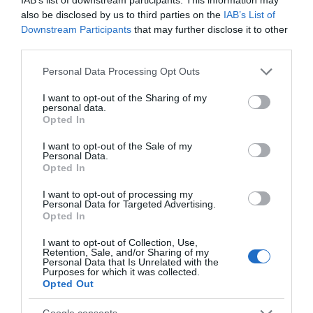
also be disclosed by us to third parties on the
IAB’s List of
Downstream Participants
that may further disclose it to other
third parties.
Please note that this website/app uses one or more Google
Personal Data Processing Opt Outs
services and may gather and store information including but
not limited to your visit or usage behaviour. You may click to
I want to opt-out of the Sharing of my
personal data.
grant or deny consent to Google and its third-party tags to
Opted In
use your data for below specified purposes in below Google
consent section.
I want to opt-out of the Sale of my
Personal Data.
Opted In
I want to opt-out of processing my
Personal Data for Targeted Advertising.
Opted In
I want to opt-out of Collection, Use,
Retention, Sale, and/or Sharing of my
Personal Data that Is Unrelated with the
Αποθήκευσε το όνομά μου, email, και τον ιστότοπο μου σε
Purposes for which it was collected.
αυτόν τον πλοηγό για την επόμενη φορά που θα σχολιάσω.
Opted Out