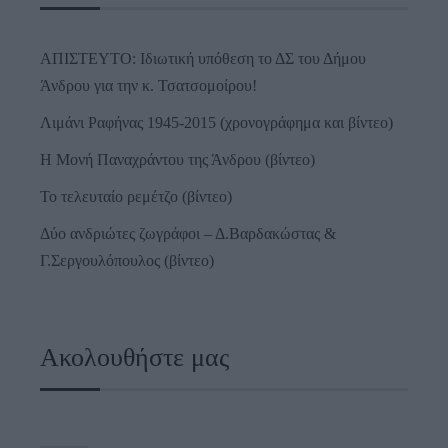
ΑΠΙΣΤΕΥΤΟ: Ιδιωτική υπόθεση το ΔΣ του Δήμου
Άνδρου για την κ. Τσατσομοίρου!
Λιμάνι Ραφήνας 1945-2015 (χρονογράφημα και βίντεο)
Η Μονή Παναχράντου της Άνδρου (βίντεο)
Το τελευταίο ρεμέτζο (βίντεο)
Δύο ανδριώτες ζωγράφοι – Δ.Βαρδακώστας &
Γ.Σεργουλόπουλος (βίντεο)
Ακολουθήστε μας