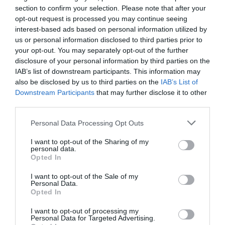
section to confirm your selection. Please note that after your
opt-out request is processed you may continue seeing
interest-based ads based on personal information utilized by
us or personal information disclosed to third parties prior to
your opt-out. You may separately opt-out of the further
disclosure of your personal information by third parties on the
IAB’s list of downstream participants. This information may
also be disclosed by us to third parties on the
IAB’s List of
Downstream Participants
that may further disclose it to other
Προτεινόμενα άρθρα
third parties.
Please note that this website/app uses one or more Google
Personal Data Processing Opt Outs
services and may gather and store information including but
not limited to your visit or usage behaviour. You may click to
I want to opt-out of the Sharing of my
Η Φιλαρμονική του Μουσικού Συλλόγου Άνδρου τίμησε
personal data.
grant or deny consent to Google and its third-party tags to
Opted In
τον μοναδικό Γιώργο Κατσαρό
use your data for below specified purposes in below Google
consent section.
I want to opt-out of the Sale of my
Απαράδεκτη εμπειρία στη Ραφήνα. Φωτογραφίες από
Personal Data.
Opted In
βίντεο εκείνης της ώρας…
Η ΥΔΡΟΦΟΡΑ ΤΟΥ ΕΠΑΡΧΕΙΟΥ ΧΑΘΗΚΕ! ΟΠΩΣ
I want to opt-out of processing my
Personal Data for Targeted Advertising.
ΧΑΘΗΚΑΝ ΚΑΙ ΟΙ ΑΣΦΑΛΤΟΣΤΡΩΣΕΙΣ ΤΟΥ