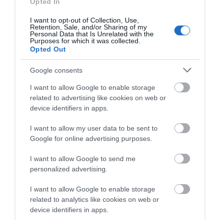
Opted In
ΕΠΑΡΧΕΙΟΥ! ΟΙ ΕΥΘΥΝΕΣ ΟΜΩΣ
I want to opt-out of Collection, Use,
ΠΑΡΑΜΕΝΟΥΝ…
Retention, Sale, and/or Sharing of my
Personal Data that Is Unrelated with the
Purposes for which it was collected.
ΑΠΟΚΛΕΙΣΤΙΚΟ: «ΕΤΣΙ ΑΝΑΚΑΛΥΨΑ ΤΟ
Opted Out
ΣΗΜΑΝΤΙΚΟ ΑΡΧΑΙΟ ΝΑΥΑΓΙΟ ΤΗΣ ΑΝΔΡΟΥ!…»
Google consents
ΑΝΟΙΧΤΗ ΕΠΙΣΤΟΛΗ ΠΑΛΑΙΟΠΟΛΗΣ: Προς K.
I want to allow Google to enable storage
Μητσοτάκη, N. Κακλαμάνη, K. Χατζηδάκη
related to advertising like cookies on web or
device identifiers in apps.
Πρόσφατα Άρθρα
I want to allow my user data to be sent to
Google for online advertising purposes.
I want to allow Google to send me
Η νεολαία της Άνδρου είναι
personalized advertising.
εδώ. Χρειάζεται όμως
ευκαιρίες για να φανεί.
I want to allow Google to enable storage
05/08/2026
related to analytics like cookies on web or
device identifiers in apps.