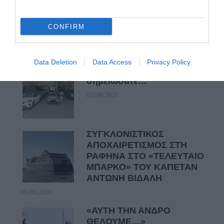
Η Φιλαρμονική του
Μουσικού Συλλόγου
Άνδρου τίμησε τον
CONFIRM
μοναδικό Γιώργο Κατσαρό
05/08/2026
Data Deletion
Data Access
Privacy Policy
ΡΑΦΗΝΑ – ΘΕΟΥΤΑ
σημειώσατε…
05/08/2026
ΣΥΓΚΛΟΝΙΣΤΙΚΟΣ
ΑΠΟΧΑΙΡΕΤΙΣΜΟΣ ΣΤΗ
ΡΑΦΗΝΑ ΣΤΟ «ΤΕΛΕΥΤΑΙΟ
ΜΠΑΡΚΟ» ΤΟΥ ΚΑΠΕΤΑΝ
ΑΝΤΩΝΗ ΒΙΔΑΛΗ
05/08/2026
«ΑΥΤΗ ΤΗΝ ΑΝΔΡΟ
ΘΕΛΟΥΜΕ…»