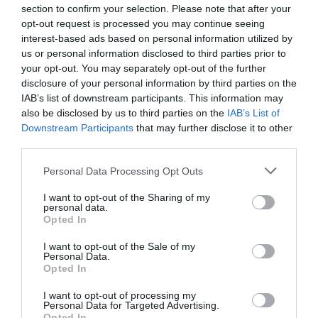
section to confirm your selection. Please note that after your
06/01/2023 στις 14:58
opt-out request is processed you may continue seeing
interest-based ads based on personal information utilized by
Κραταμε το αρθρο μεχρι τον απολογισμο 2023
us or personal information disclosed to third parties prior to
εαν εκδοθει…..
your opt-out. You may separately opt-out of the further
disclosure of your personal information by third parties on the
ΑΠΆΝΤΗΣΗ
IAB’s list of downstream participants. This information may
also be disclosed by us to third parties on the
IAB’s List of
Downstream Participants
that may further disclose it to other
ΑΦΉΣΤΕ ΈΝΑ ΣΧΌΛΙΟ
third parties.
Please note that this website/app uses one or more Google
Personal Data Processing Opt Outs
services and may gather and store information including but
Η ηλ. διεύθυνση σας δεν δημοσιεύεται.
Τα υποχρεωτικά πεδία
not limited to your visit or usage behaviour. You may click to
I want to opt-out of the Sharing of my
personal data.
σημειώνονται με
*
grant or deny consent to Google and its third-party tags to
Opted In
use your data for below specified purposes in below Google
consent section.
I want to opt-out of the Sale of my
Personal Data.
Opted In
I want to opt-out of processing my
Personal Data for Targeted Advertising.
Opted In