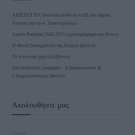
ΑΠΙΣΤΕΥΤΟ: Ιδιωτική υπόθεση το ΔΣ του Δήμου
Άνδρου για την κ. Τσατσομοίρου!
Λιμάνι Ραφήνας 1945-2015 (χρονογράφημα και βίντεο)
Η Μονή Παναχράντου της Άνδρου (βίντεο)
Το τελευταίο ρεμέτζο (βίντεο)
Δύο ανδριώτες ζωγράφοι – Δ.Βαρδακώστας &
Γ.Σεργουλόπουλος (βίντεο)
Ακολουθήστε μας