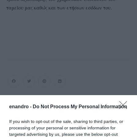
ταμείου μας καθώς και των ετήσιων εσόδων του.
enandro -
Do Not Process My Personal Information
1
ΣΧΌΛΙΟ
If you wish to opt-out of the sale, sharing to third parties, or
processing of your personal or sensitive information for
Ο/Η
ATH
targeted advertising by us, please use the below opt-out