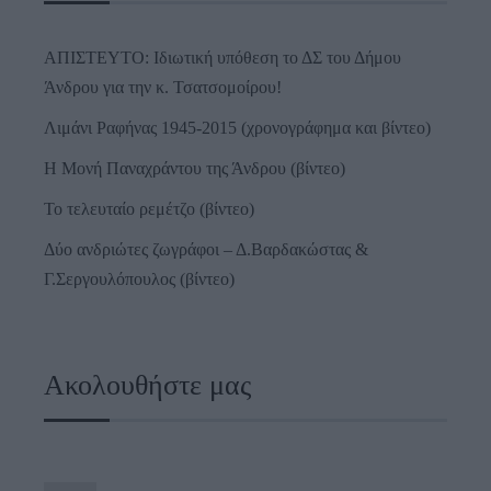
ΑΠΙΣΤΕΥΤΟ: Ιδιωτική υπόθεση το ΔΣ του Δήμου
Άνδρου για την κ. Τσατσομοίρου!
Λιμάνι Ραφήνας 1945-2015 (χρονογράφημα και βίντεο)
Η Μονή Παναχράντου της Άνδρου (βίντεο)
Το τελευταίο ρεμέτζο (βίντεο)
Δύο ανδριώτες ζωγράφοι – Δ.Βαρδακώστας &
Γ.Σεργουλόπουλος (βίντεο)
Ακολουθήστε μας