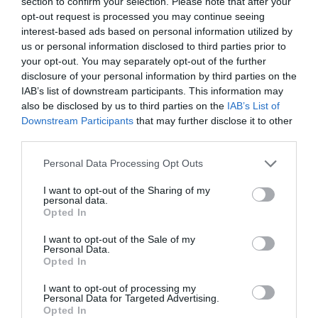
section to confirm your selection. Please note that after your
κάθε Ανδριώτης αν ο δήμαρχος έδωσε
opt-out request is processed you may continue seeing
απευθείας ανάθεση η όχι !Ο Ανδριώτης
interest-based ads based on personal information utilized by
αντιπολίτευση θελει έργα και όχι λόγια !Θελει
us or personal information disclosed to third parties prior to
πράξεις όχι λόγια !Θελει η ποιότητα ζωής να
your opt-out. You may separately opt-out of the further
disclosure of your personal information by third parties on the
έχει αξία σε αυτό τόπο !πι επαγγελματίες
IAB’s list of downstream participants. This information may
θέλουν να επενδύουν και να έχει ζωή αυτός ο
also be disclosed by us to third parties on the
IAB’s List of
τόπος !τα παιδιά θέλουν σχολεία ,γύπεδα
Downstream Participants
that may further disclose it to other
third parties.
παιδικές χαρές για να μείνουν σε αυτό το τόπο
!!Ειστε ακατάλληλοι κύριοι τις αντιπολίτευσης
Please note that this website/app uses one or more Google
Personal Data Processing Opt Outs
services and may gather and store information including but
!!Οι εκλογές είναι τόσο μακριά αλλά πολύ
not limited to your visit or usage behaviour. You may click to
I want to opt-out of the Sharing of my
κοντά !Ο κόσμος ξύπνησε και ευτυχώς που
personal data.
grant or deny consent to Google and its third-party tags to
Opted In
μόνοι σας τρώτε το κεφάλι σας με τα
use your data for below specified purposes in below Google
τραπεζώματα στις γιορτές και γελάκια ότι και
consent section.
I want to opt-out of the Sale of my
Personal Data.
καλά εδώ είμαστε και θα την πάρουμε την
Opted In
πόλη !γελλαει ο κόσμος μαζί σας !!!
I want to opt-out of processing my
Σουσουδης καπακης στο ίδιο τραπέζι να
Personal Data for Targeted Advertising.
τσουγκρίζουν με χαμόγελα που πριν λίγα
Opted In