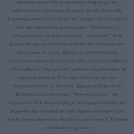
διοίκησης και οι δύο διαφώνησαν πλήρως με την
αδράνεια και αδυναμία διοίκησης του Θ. Σουσούδη.
Χαρακτηριστικός και ο τίτλος του άρθρου που συνόδευε
τότε την παραπάνω φωτογραφία “Επιτέλους ας
αποφασίσουν να πάρουν καμιά… απόφαση!” Ο Θ.
Σουσούδης έμεινε επί 5ετία στα δελτία τύπου και δεν
προχώρησε σε έργα. Σήμερα ως αντιπολίτευση
συνεχίζει με ακόμα μεγαλύτερο ζήλο να ζητά αναβολές
επί αναβολών, επιχειρώντας μάταια να μπλοκάρει τη
σημερινή διοίκηση. Τότε είχε απέναντι του τον
“θεματοφύλακα” Γ. Καπάκη. Σήμερα μαζί με τον Γ.
Καπάκη είναι από κοινού “θεματοφύλακες” της
αδράνειας. Ο Χ. Βουραζέρης με το σημερινό άρθρο του
μέμφεται την πολιτική της αβελτηρίας και αδράνειας
του Θ. Σουσούδη και του θυμίζει τον ρόλο του Γ. Καπάκη
στα δικά του χρόνια)