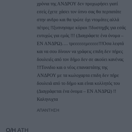
χρόνια της ΑΝΔΡΟΥ δεν προχωρήσει γιατί
εσείς έχετε χάσει τον ύπνο σας θα περπατάτε
στην ανδρο και θα τρώτε όχι ντομάτες αλλά
πέτρες !!ξυπνησαμε κύριοι !!δυστηχβς για εσάς
ευτυχώς για εμάς !!! (Διαγράφετε ένα όνομα –
ΕΝ ΑΝΔΡΩ)…. τρεεεεεεμεεεεε!!!Οσα λεφτά
και να σου δίνουν να γράφεις επιδη δεν πήρες
δουλειές από τον δήμο δεν σε ακούει κανένας
!!!Τονιδιο και ο νέος επαναστάτης της
ΑΝΔΡΟΥ με τα κωλοχαρτα επιδη δεν πήρε
δουλειά από το δήμο και είναι κολλητός του
(Διαγράφεται ένα όνομα – ΕΝ ΑΝΔΡΩ) !!
Καληνυχτα
ΑΠΆΝΤΗΣΗ
Ο/Η
ATH