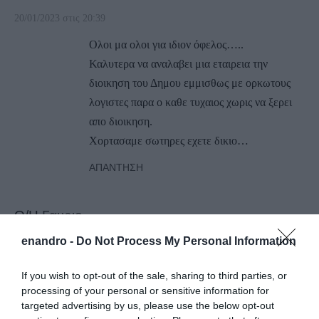
20/01/2023 στις 20:39
Ολοι μα ολοι για ιδιον όφελος…..
Καλυτερα να αναλαβει μια εταιρεια την
διοικηση του Δημου εμμισθως με ορκωτους
λογιστες παρα ο καθε τυχαιος χωρις να ξερει
απο διοικηση.
Χορτασαμε σωτηρες εχετε δικιο…
ΑΠΆΝΤΗΣΗ
Ο/Η
Γαυριο
20/01/2023 στις 14:48
enandro -
Do Not Process My Personal Information
Είστε μια παράνοια !!δεν γίνονται έργα
If you wish to opt-out of the sale, sharing to third parties, or
φωνάζουμε ,γίνονται έργα πάλι φωνάζουμε !!
processing of your personal or sensitive information for
Εχετε χάσει τον ύπνο σας αγαπητοί !Χεστηκε ο
targeted advertising by us, please use the below opt-out