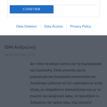
ΔΗΜΑΡΧΟ ΚΑΝΟΥΝ ΚΑΚΟ ΣΕ ΟΛΗ
ΤΗΝ ΑΝΔΡΟ ΚΑΙ ΝΑ ΤΟΝ ΣΤΕΙΛΟΥΝ
CONFIRM
ΣΤΟ ΣΠΙΤΙ ΤΟΥ ΝΑ ΞΕΚΟΥΡΑΣΤΕΙ, ΓΙΑΤΙ
ΜΑΛΛΟΝ ΤΟ ΕΧΕΙ ΜΕΓΑΛΗ ΑΝΑΓΚΗ…
Data Deletion
Data Access
Privacy Policy
ΑΠΆΝΤΗΣΗ
Ο/Η
Ανδριώτης
20/01/2023 στις 11:51
Δεν είναι να απορεί κανείς για τη συμπεριφορά
του Σουσούδη. Είναι γνωστός για τη
μικροψυχία και διοικητική ανικανότητα του.
Ακούστηκε μάλιστα να λέει πρόσφατα σε κοπή
πίττας, με απαράδεκτο δασκαλίστικο και με το
γνωστό του αλαζονικό ύφος, να προσέξουν οι
Ανδριώτες την κρίση τους, στις εκλογές!