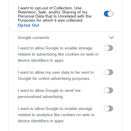
χρόνια σφαζόντουσαν και το παίζανε τρέλα !!!
I want to opt-out of Collection, Use,
Retention, Sale, and/or Sharing of my
Τι νομίζεται ορι ο κόσμο τρώει ακόμα
Personal Data that Is Unrelated with the
Purposes for which it was collected.
μπαμπακοπητα !ερχεται η ώρα που θα δείτε
Opted Out
ποιος έπαιξε με την νοημοσύνη των κατοίκων
,παιδιών και επαγγελματιών !!φιλακια
Google consents
ΑΠΆΝΤΗΣΗ
I want to allow Google to enable storage
related to advertising like cookies on web or
device identifiers in apps.
Ο/Η
ΠΑΝΟΣ
I want to allow my user data to be sent to
20/01/2023 στις 13:48
Google for online advertising purposes.
Ο ΚΥΡΙΟΣ ΚΑΠΑΚΗΣ ΕΧΕΙ ΚΟΥΡΑΣΕΙ
I want to allow Google to send me
ΠΙΑ.
personalized advertising.
ΚΑΛΟ ΕΙΝΑΙ ΟΙ ΑΝΔΡΙΩΤΕΣ ΣΤΙΣ
I want to allow Google to enable storage
ΕΠΕΡΧΟΜΕΝΕΣ ΕΚΛΟΓΕΣ ΝΑ ΤΟΥ
related to analytics like cookies on web or
ΔΩΣΟΥΝ ΝΑ ΚΑΤΑΛΑΒΕΙ ΟΤΙ ΟΙ
device identifiers in apps.
ΣΥΝΕΧΟΜΕΝΕΣ ΤΡΙΚΛΟΠΟΔΙΕΣ ΣΤΟΝ