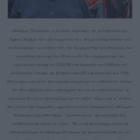
(Θόδωρος Πάγκαλος, ο μεγάλος αιρετικός της μεταπολίτευσης.
Άφησε εποχή με την ωμή ειλικρίνεια του, την μοναδική παιδεία του,
τις διανοητικές ικανότητες του, την διαχειριστική του επάρκεια, τον
ευρωπαϊκή πολιτική του. Ήταν αυτός που διαχειρίστηκε την
ευρωπαϊκή στροφή του ΠΑΣΟΚ στη δεκαετία του 1980 και τις
διαδικασίες ένταξης της Κύπρου στην ΕΕ στη δεκαετία του 1990.
Ήταν όμως και αυτός που έγραψε ιστορία με τις απίστευτες ατάκες
του που οδήγησαν τους αποτιμητές του να τον αποκαλέσουν “η
αγελάδα που χύνει την καρδάρα με το γάλα”. Όμως και γι’ αυτούς
που έλεγαν την παραπάνω φράση ο εντελώς διαφορετικός Θόδωρος
Πάγκαλος είχε απαντήσει: “ρώτησε κανείς την αγελάδα πώς
αισθάνεται που χύνει το γάλα;” Με αυτή τη σύντομη εισαγωγή
αποχαιρετούμε τον Θόδωρο Πάγκαλο της μεταπολίτευσης με τον