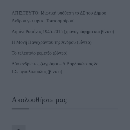
ΑΠΙΣΤΕΥΤΟ: Ιδιωτική υπόθεση το ΔΣ του Δήμου
Άνδρου για την κ. Τσατσομοίρου!
Λιμάνι Ραφήνας 1945-2015 (χρονογράφημα και βίντεο)
Η Μονή Παναχράντου της Άνδρου (βίντεο)
Το τελευταίο ρεμέτζο (βίντεο)
Δύο ανδριώτες ζωγράφοι – Δ.Βαρδακώστας &
Γ.Σεργουλόπουλος (βίντεο)
Ακολουθήστε μας