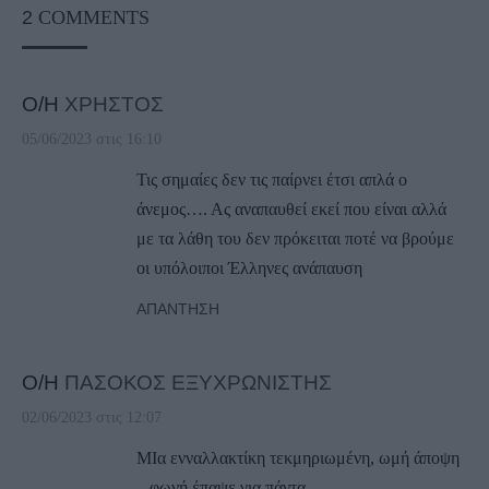
2
COMMENTS
Ο/Η
ΧΡΗΣΤΟΣ
05/06/2023 στις 16:10
Τις σημαίες δεν τις παίρνει έτσι απλά ο
άνεμος…. Ας αναπαυθεί εκεί που είναι αλλά
με τα λάθη του δεν πρόκειται ποτέ να βρούμε
οι υπόλοιποι Έλληνες ανάπαυση
ΑΠΆΝΤΗΣΗ
Ο/Η
ΠΑΣΟΚΟΣ ΕΞΥΧΡΩΝΙΣΤΗΣ
02/06/2023 στις 12:07
ΜΙα ενναλλακτίκη τεκμηριωμένη, ωμή άποψη
– φωνή έπαψε για πάντα.