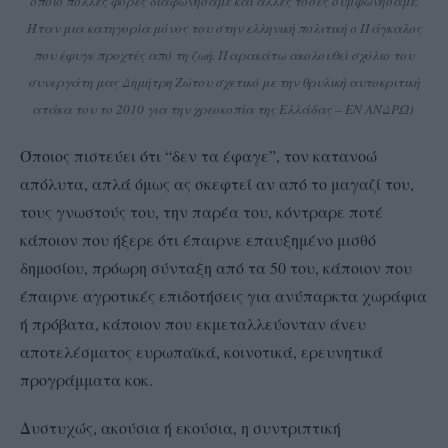
οποίο πολλές φορές διαφωνήσαμε και άλλες τόσες συμφωνήσαμε.
Ήταν μια κατηγορία μόνος του στην ελληνική πολιτική ο Πάγκαλος
που έφυγε προχτές από τη ζωή. Παρακάτω ακολουθεί σχόλιο του
συνεργάτη μας Δημήτρη Ζώτου σχετικό με την θρυλική αυτοκριτική
ατάκα του το 2010 για την χρεοκοπία της Ελλάδας – ΕΝ ΑΝΔΡΩ)
Όποιος πιστεύει ότι “δεν τα έφαγε”, τον κατανοώ
απόλυτα, απλά όμως ας σκεφτεί αν από το μαγαζί του,
τους γνωστούς του, την παρέα του, κόντραρε ποτέ
κάποιον που ήξερε ότι έπαιρνε επαυξημένο μισθό
δημοσίου, πρόωρη σύνταξη από τα 50 του, κάποιον που
έπαιρνε αγροτικές επιδοτήσεις για ανύπαρκτα χωράφια
ή πρόβατα, κάποιον που εκμεταλλεύονταν άνευ
αποτελέσματος ευρωπαϊκά, κοινοτικά, ερευνητικά
προγράμματα κοκ.
Δυστυχώς, ακούσια ή εκούσια, η συντριπτική