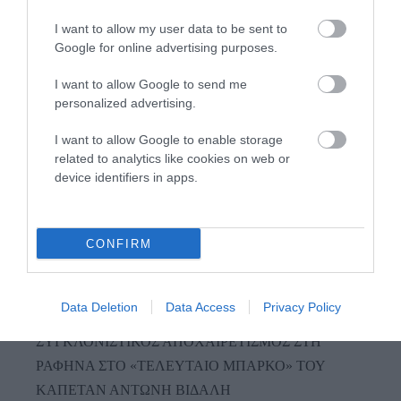
I want to allow my user data to be sent to
Google for online advertising purposes.
I want to allow Google to send me
personalized advertising.
Προτεινόμενα άρθρα
I want to allow Google to enable storage
related to analytics like cookies on web or
device identifiers in apps.
ΦΕΣΤΙΒΑΛ ΑΝΔΡΟΥ: Ένα βαθυστόχαστο έργο του
Μπέκετ
CONFIRM
Η νεολαία της Άνδρου είναι εδώ. Χρειάζεται όμως
ευκαιρίες για να φανεί.
Data Deletion
Data Access
Privacy Policy
ΡΑΦΗΝΑ – ΘΕΟΥΤΑ σημειώσατε…
ΣΥΓΚΛΟΝΙΣΤΙΚΟΣ ΑΠΟΧΑΙΡΕΤΙΣΜΟΣ ΣΤΗ
ΡΑΦΗΝΑ ΣΤΟ «ΤΕΛΕΥΤΑΙΟ ΜΠΑΡΚΟ» ΤΟΥ
ΚΑΠΕΤΑΝ ΑΝΤΩΝΗ ΒΙΔΑΛΗ