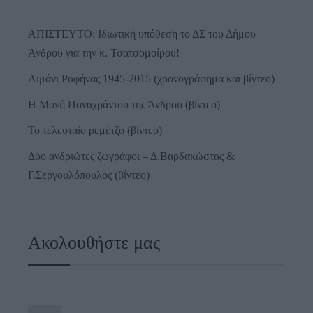
ΑΠΙΣΤΕΥΤΟ: Ιδιωτική υπόθεση το ΔΣ του Δήμου
Άνδρου για την κ. Τσατσομοίρου!
Λιμάνι Ραφήνας 1945-2015 (χρονογράφημα και βίντεο)
Η Μονή Παναχράντου της Άνδρου (βίντεο)
Το τελευταίο ρεμέτζο (βίντεο)
Δύο ανδριώτες ζωγράφοι – Δ.Βαρδακώστας &
Γ.Σεργουλόπουλος (βίντεο)
Ακολουθήστε μας