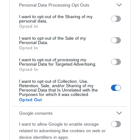
Please note that this website/app uses one or more Google
Personal Data Processing Opt Outs
services and may gather and store information including but
not limited to your visit or usage behaviour. You may click to
I want to opt-out of the Sharing of my
personal data.
grant or deny consent to Google and its third-party tags to
Opted In
use your data for below specified purposes in below Google
consent section.
I want to opt-out of the Sale of my
Personal Data.
Opted In
I want to opt-out of processing my
Personal Data for Targeted Advertising.
Opted In
I want to opt-out of Collection, Use,
Retention, Sale, and/or Sharing of my
Personal Data that Is Unrelated with the
Purposes for which it was collected.
Opted Out
Google consents
I want to allow Google to enable storage
related to advertising like cookies on web or
device identifiers in apps.