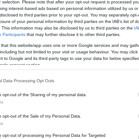
r selection. Please note that after your opt-out request is processed y
 θέση. Αν φοβούνται το πολιτικό κόστος και μετράνε
eing interest-based ads based on personal information utilized by us or
ν “μετράνε” στηρίξεις, πολιτικός κόστος και
disclosed to third parties prior to your opt-out. You may separately opt-
losure of your personal information by third parties on the IAB’s list of
 το νησί. Καίγεται ο δεματοποιητής μέρες τώρα. Και δεν
. This information may also be disclosed by us to third parties on the
IA
ΥΤΥ – που έχει περάσει και η
κατασκευή
και η
Participants
that may further disclose it to other third parties.
 Τα ξέρουν αυτά; Κι αν δεν τα ξέρουν, τι ξέρουν και
 that this website/app uses one or more Google services and may gath
χι; Περιμένουμε απαντήσεις… – ΕΝ ΑΝΔΡΩ)
including but not limited to your visit or usage behaviour. You may click 
 to Google and its third-party tags to use your data for below specifi
ΟΥ ΔΗΜΗΤΡΗ ΛΑΣΚΑΡΗ
ogle consent section.
l Data Processing Opt Outs
o opt-out of the Sharing of my personal data.
In
o opt-out of the Sale of my Personal Data.
In
to opt-out of processing my Personal Data for Targeted