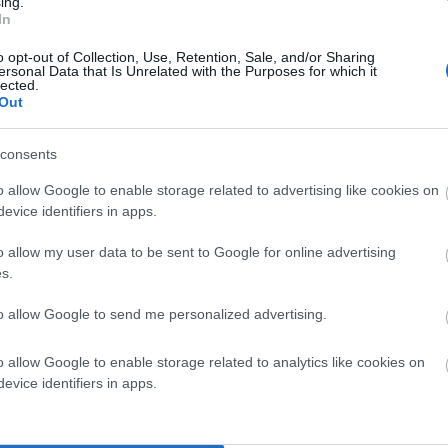
ing.
In
o opt-out of Collection, Use, Retention, Sale, and/or Sharing
ersonal Data that Is Unrelated with the Purposes for which it
lected.
Out
consents
o allow Google to enable storage related to advertising like cookies on
evice identifiers in apps.
o allow my user data to be sent to Google for online advertising
s.
τους. Έγιναν μηνύσεις και ζητήθηκε άρση τηλεφωνικού
ουν περάσει στον ΦΟΔΣΑ-Περιφέρεια και οι υποψήφιοι
to allow Google to send me personalized advertising.
. Και να πουν αν στηρίζουν το έργο του νέου ΧΥΤΥ που
o allow Google to enable storage related to analytics like cookies on
τζημάρκος και ο ΦΟΔΣΑ.
evice identifiers in apps.
ρισης των απορριμμάτων. Δεν θα εξετάσω ποιος και
 οικολογικό πρόσημο όλης αυτής της επαναλαμβανόμενης