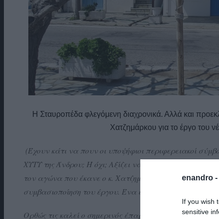
Η Σταυροπέδα φλεγόμενη διαχρονικά. Αλλά και προεκ
Χατζημάρκου για το έργο του 
(Έχουν κάτι να πουν οι υποψήφιοι περιφερειακοί σύμβ
ΧΥΤΥ της Άνδρου; Ή όχι; Αξίζει να μάθουμε αν η κ. Άν
τον αγώνα που έκανε ο κ. Χατζημάρκος με τον ΦΟΣΔΑ ε
enandro 
συμβασιοποίηση του έργου. Ένα έργο που ήδη ξεκινά; Μ
If you wish 
sensitive in
Ορθώς τις καλεί ο σημερινός έπαρχος Δημήτρης Λάσκαρης