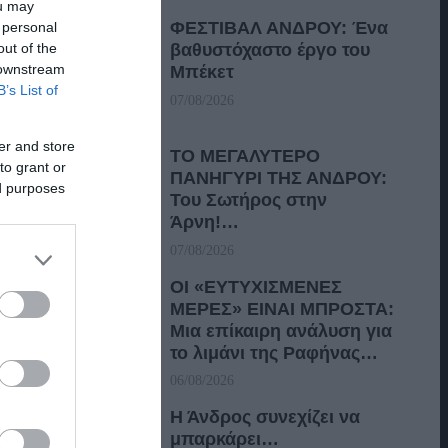
ou may
ΦΕΣΤΙΒΑΛ ΑΝΔΡΟΥ: Ένα
 personal
out of the
βαθυστόχαστο έργο του
 downstream
Μπέκετ
B’s List of
07/08/2026
er and store
ΤΟ ΜΕΓΑΛΥΤΕΡΟ
to grant or
ΠΑΝΗΓΥΡΙ ΤΗΣ ΑΝΔΡΟΥ:
ed purposes
Του Σωτήρος στην
Άρνη!…
07/08/2026
ΟΙ «ΕΥΤΥΧΙΣΜΕΝΕΣ
ΜΕΡΕΣ» ΕΙΝΑΙ ΜΠΡΟΣΤΑ:
Μια επίκαιρη ανάλυση για
το λιμάνι της Ραφήνας…
06/08/2026
Η Άνδρος συνεχίζει να
μπαρκάρει…