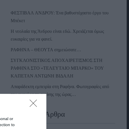
ΦΕΣΤΙΒΑΛ ΑΝΔΡΟΥ: Ένα βαθυστόχαστο έργο του
Μπέκετ
Η νεολαία της Άνδρου είναι εδώ. Χρειάζεται όμως
ευκαιρίες για να φανεί.
ΡΑΦΗΝΑ – ΘΕΟΥΤΑ σημειώσατε…
ΣΥΓΚΛΟΝΙΣΤΙΚΟΣ ΑΠΟΧΑΙΡΕΤΙΣΜΟΣ ΣΤΗ
ΡΑΦΗΝΑ ΣΤΟ «ΤΕΛΕΥΤΑΙΟ ΜΠΑΡΚΟ» ΤΟΥ
ΚΑΠΕΤΑΝ ΑΝΤΩΝΗ ΒΙΔΑΛΗ
Απαράδεκτη εμπειρία στη Ραφήνα. Φωτογραφίες από
την αναχώρηση εκείνης της ώρας…
Πρόσφατα Άρθρα
sonal or
ection to