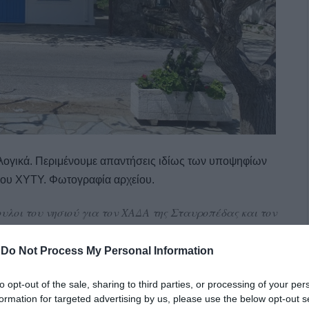
λογικά. Περιμένουμε απαντήσεις ιδίως των υποψηφίων
νέου ΧΥΤΥ. Φωτογραφία αρχείου.
ουλοι του νησιού για τον ΧΑΔΑ της Σταυροπέδας και τον
να Βρεττού και η κ. Έφη Βουτσινά-Μαλαταμπέ στηρίζουν
πί τετραετία για την δημοπράτηση και την
-
Do Not Process My Personal Information
έχρι σήμερα δεν έχουμε ακούσει λέξη.
to opt-out of the sale, sharing to third parties, or processing of your per
formation for targeted advertising by us, please use the below opt-out s
 (που και έχει τρέξει χρόνια για τα σκουπίδια και έχει