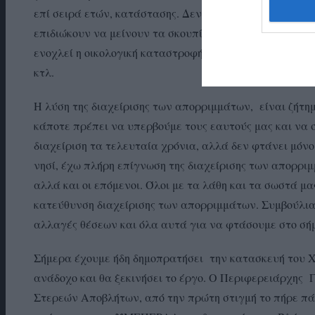
επί σειρά ετών, κατάστασης. Δεν με ενοχλεί το αν είνα
επιδιώκουν να μείνουν τα σκουπίδια στους δρόμους, με
ενοχλεί η οικολογική καταστροφή και θυμώνω που οι 
κτλ.
Η λύση της διαχείρισης των απορριμμάτων, είναι ζήτημ
κάποτε πρέπει να υπερβούμε τους εαυτούς μας και να 
διαχείριση τα τελευταία χρόνια, αλλά δεν φτάνει μόνο
νησί, έχω πλήρη επίγνωση της διαχείρισης των απορριμ
αλλά και οι επόμενοι. Όλοι με τα λάθη και τα σωστά μ
κατεύθυνση διαχείρισης των απορριμμάτων. Συμβούλια,
αλλαγές θέσεων και όλα αυτά για να φτάσουμε στο σή
Σήμερα έχουμε ήδη δημοπρατήσει την κατασκευή του ΧΥ
ανάδοχο και θα ξεκινήσει το έργο. Ο Περιφερειάρχης 
Στερεών Αποβλήτων, από την πρώτη στιγμή το πήρε πάν